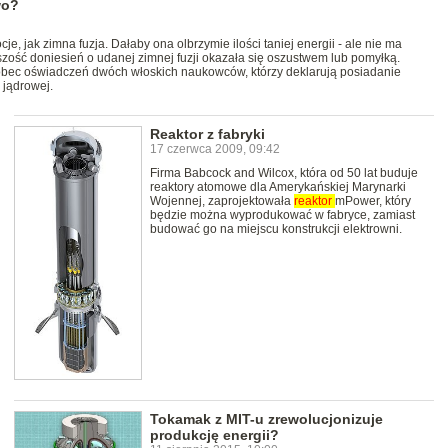
wo?
e, jak zimna fuzja. Dałaby ona olbrzymie ilości taniej energii - ale nie ma
zość doniesień o udanej zimnej fuzji okazała się oszustwem lub pomyłką.
wobec oświadczeń dwóch włoskich naukowców, którzy deklarują posiadanie
 jądrowej.
Reaktor z fabryki
17 czerwca 2009, 09:42
Firma Babcock and Wilcox, która od 50 lat buduje
reaktory atomowe dla Amerykańskiej Marynarki
Wojennej, zaprojektowała
reaktor
mPower, który
będzie można wyprodukować w fabryce, zamiast
budować go na miejscu konstrukcji elektrowni.
Tokamak z MIT-u zrewolucjonizuje
produkcję energii?