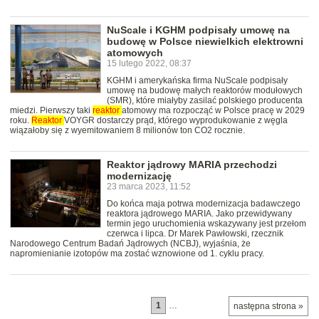
NuScale i KGHM podpisały umowę na
budowę w Polsce niewielkich elektrowni
atomowych
15 lutego 2022, 08:37
KGHM i amerykańska firma NuScale podpisały
umowę na budowę małych reaktorów modułowych
(SMR), które miałyby zasilać polskiego producenta
miedzi. Pierwszy taki
reaktor
atomowy ma rozpocząć w Polsce pracę w 2029
roku.
Reaktor
VOYGR dostarczy prąd, którego wyprodukowanie z węgla
wiązałoby się z wyemitowaniem 8 milionów ton CO2 rocznie.
Reaktor jądrowy MARIA przechodzi
modernizację
23 marca 2023, 11:52
Do końca maja potrwa modernizacja badawczego
reaktora jądrowego MARIA. Jako przewidywany
termin jego uruchomienia wskazywany jest przełom
czerwca i lipca. Dr Marek Pawłowski, rzecznik
Narodowego Centrum Badań Jądrowych (NCBJ), wyjaśnia, że
napromienianie izotopów ma zostać wznowione od 1. cyklu pracy.
1
…
następna strona »