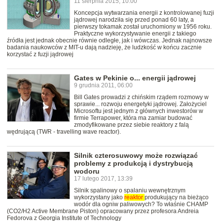
11 sierpnia 2015, 10:00
Koncepcja wytwarzania energii z kontrolowanej fuzji
jądrowej narodziła się przed ponad 60 laty, a
pierwszy tokamak został uruchomiony w 1956 roku.
Praktyczne wykorzystywanie energii z takiego
źródła jest jednak obecnie równie odległe, jak i wówczas. Jednak najnowsze
badania naukowców z MIT-u dają nadzieję, że ludzkość w końcu zacznie
korzystać z fuzji jądrowej
Gates w Pekinie o... energii jądrowej
9 grudnia 2011, 06:00
Bill Gates prowadzi z chińskim rządem rozmowy w
sprawie... rozwoju energetyki jądrowej. Założyciel
Microsoftu jest jednym z głównych inwestorów w
firmie Terrapower, która ma zamiar budować
zmodyfikowane przez siebie reaktory z falą
wędrującą (TWR - travelling wave reactor).
Silnik czterosuwowy może rozwiązać
problemy z produkcją i dystrybucją
wodoru
17 lutego 2017, 13:39
Silnik spalinowy o spalaniu wewnętrznym
wykorzystany jako
reaktor
produkujący na bieżąco
wodór dla ogniw paliwowych? To właśnie CHAMP
(CO2/H2 Active Membrane Piston) opracowany przez profesora Andreia
Fedorova z Georgia Institute of Technology