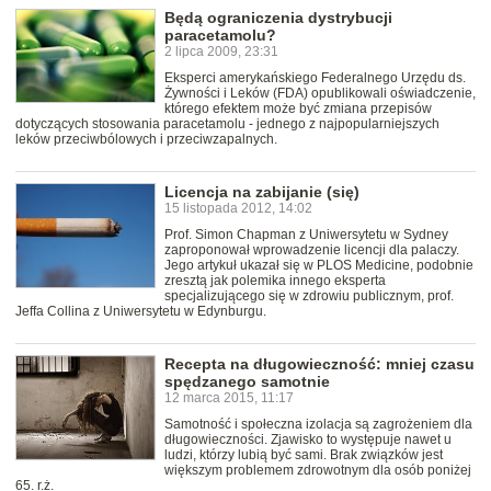
Będą ograniczenia dystrybucji
paracetamolu?
2 lipca 2009, 23:31
Eksperci amerykańskiego Federalnego Urzędu ds.
Żywności i Leków (FDA) opublikowali oświadczenie,
którego efektem może być zmiana przepisów
dotyczących stosowania paracetamolu - jednego z najpopularniejszych
leków przeciwbólowych i przeciwzapalnych.
Licencja na zabijanie (się)
15 listopada 2012, 14:02
Prof. Simon Chapman z Uniwersytetu w Sydney
zaproponował wprowadzenie licencji dla palaczy.
Jego artykuł ukazał się w PLOS Medicine, podobnie
zresztą jak polemika innego eksperta
specjalizującego się w zdrowiu publicznym, prof.
Jeffa Collina z Uniwersytetu w Edynburgu.
Recepta na długowieczność: mniej czasu
spędzanego samotnie
12 marca 2015, 11:17
Samotność i społeczna izolacja są zagrożeniem dla
długowieczności. Zjawisko to występuje nawet u
ludzi, którzy lubią być sami. Brak związków jest
większym problemem zdrowotnym dla osób poniżej
65. r.ż.