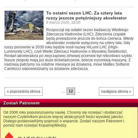
To ostatni sezon LHC. Za cztery lata
ruszy jeszcze potężniejszy akcelerator
9 marca 2026, 18:05
Rozpoczął się ostatni sezon badawczy Wielkiego
Zderzacza Hadronów (LHC). Zderzenia cząstek
będą prowadzone jeszcze do końca czerwca. Wtedy
akcelerator zostanie wyłączony na cztery lata. Gdy
ruszy ponownie w 2030 roku będzie nosił nazwę HiLumi LHC (High-
Luminosity LHC), czyli Wielki Zderzacz Hadronów o Wysokiej Świetlności.
Restart akceleratora po zwyczajowej zimowej przerwie był rekordowo szybki.
Nasze zespoły mają już duże doświadczenie, dobrze rozumieją maszynę. Z
nadzieją patrzymy na ostatnie miesiące jej działania, mówi Matteo Solfaroli
Camilocci odpowiedzialny za działanie zderzacza.
…
12
…
« poprzednia strona
następna strona »
Zostań Patronem
Od 2006 roku popularyzujemy naukę. Chcemy się rozwijać i dostarczać
naszym Czytelnikom jeszcze więcej atrakcyjnych treści wysokiej jakości.
Dlatego postanowiliśmy poprosić o wsparcie. Zostań naszym Patronem i
pomóż nam rozwijać KopalnięWiedzy.