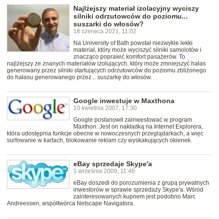
Najlżejszy materiał izolacyjny wyciszy
silniki odrzutowców do poziomu...
suszarki do włosów?
18 czerwca 2021, 11:02
Na University of Bath powstał niezwykle lekki
materiał, który może wyciszyć silniki samolotów i
znacząco poprawić komfort pasażerów. To
najlżejszy ze znanych materiałów izolujących, który może zmniejszyć hałas
generowany przez silniki startujących odrzutowców do poziomu zbliżonego
do hałasu generowanego przez... suszarkę do włosów.
Google inwestuje w Maxthona
10 kwietnia 2007, 17:30
Google postanowił zainwestować w program
Maxthon. Jest on nakładką na Internet Explorera,
która udostępnia funkcje obecne w nowoczesnych przeglądarkach, a więc
surfowanie w kartach, blokowanie reklam czy wyskakujących okienek.
eBay sprzedaje Skype'a
1 września 2009, 11:46
eBay doszedł do porozumienia z grupą prywatnych
inwestorów w sprawie sprzedaży Skype'a. Wśród
zainteresowanych kupnem jest podobno Marc
Andreessen, współtwórca Netscape Navigatora.