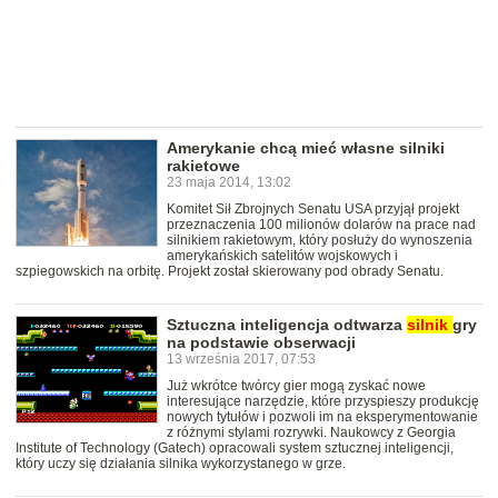
Amerykanie chcą mieć własne silniki
rakietowe
23 maja 2014, 13:02
Komitet Sił Zbrojnych Senatu USA przyjął projekt
przeznaczenia 100 milionów dolarów na prace nad
silnikiem rakietowym, który posłuży do wynoszenia
amerykańskich satelitów wojskowych i
szpiegowskich na orbitę. Projekt został skierowany pod obrady Senatu.
Sztuczna inteligencja odtwarza
silnik
gry
na podstawie obserwacji
13 września 2017, 07:53
Już wkrótce twórcy gier mogą zyskać nowe
interesujące narzędzie, które przyspieszy produkcję
nowych tytułów i pozwoli im na eksperymentowanie
z różnymi stylami rozrywki. Naukowcy z Georgia
Institute of Technology (Gatech) opracowali system sztucznej inteligencji,
który uczy się działania silnika wykorzystanego w grze.