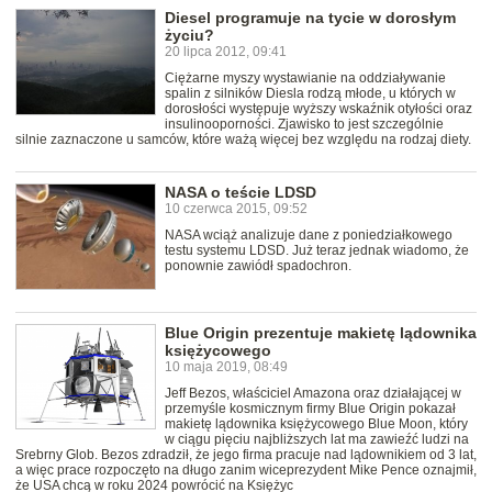
Diesel programuje na tycie w dorosłym
życiu?
20 lipca 2012, 09:41
Ciężarne myszy wystawianie na oddziaływanie
spalin z silników Diesla rodzą młode, u których w
dorosłości występuje wyższy wskaźnik otyłości oraz
insulinooporności. Zjawisko to jest szczególnie
silnie zaznaczone u samców, które ważą więcej bez względu na rodzaj diety.
NASA o teście LDSD
10 czerwca 2015, 09:52
NASA wciąż analizuje dane z poniedziałkowego
testu systemu LDSD. Już teraz jednak wiadomo, że
ponownie zawiódł spadochron.
Blue Origin prezentuje makietę lądownika
księżycowego
10 maja 2019, 08:49
Jeff Bezos, właściciel Amazona oraz działającej w
przemyśle kosmicznym firmy Blue Origin pokazał
makietę lądownika księżycowego Blue Moon, który
w ciągu pięciu najbliższych lat ma zawieźć ludzi na
Srebrny Glob. Bezos zdradził, że jego firma pracuje nad lądownikiem od 3 lat,
a więc prace rozpoczęto na długo zanim wiceprezydent Mike Pence oznajmił,
że USA chcą w roku 2024 powrócić na Księżyc