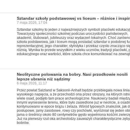
Sztandar szkoły podstawowej vs liceum – różnice i inspir
7 maja 2026, 17:04
Sztandar szkolny to jeden z najważniejszych symboli placówki edukacyj
Towarzyszy społeczności szkolnej podczas uroczystości państwowych,
akademii, ślubowań, jubileuszy oraz wydarzeń lokalnych. Choć zarówn
szkoła podstawowa, jak i liceum mogą posiadać sztandar o podobnej fu
reprezentacyjnej, jego charakter, stylistyka i przekaz często znacząco si
różnią. Wynika to przede wszystkim z wieku uczniów, tradycji placówki, p
edukacyjnego oraz wartości, które szkoła chce komunikować na zewnąt
Neolityczne polowania na bobry. Nasi przodkowie nosili
lepsze ubrania niż sądzimy
6 maja 2026, 11:17
Przez powiat Salzland w Saksonii-Anhalt będzie przebiegała nowa linia
wysokiego napięcia, a że przechodzi ona przez obszary, na których istni
wiele osad, podjęto tam prace archeologiczne. Naukowcy badali międz
innymi wyniesienie terenu, które było zasiedlone już w neolicie, a osad
kontynuowano w epoce brązu i żelaza. Wśród typowych znalezisk, jak d
posłupowe, jamy zasobowe, rowy czy pochówki, wyróżniał się jeden obi
jama o średnicy około 80 centymetrów gęsto wypełniona kośćmi zwierz
Już na pierwszy rzut oka archeolodzy zauważyli charakterystyczne zęby
bobrów.