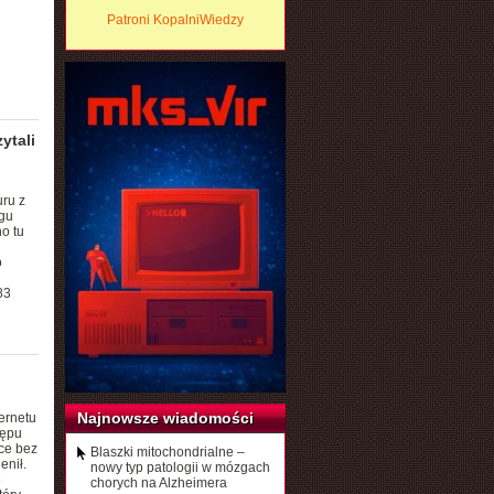
Patroni KopalniWiedzy
ytali
ru z
egu
o tu
o
83
Najnowsze wiadomości
ternetu
tępu
oce bez
Blaszki mitochondrialne –
enił.
nowy typ patologii w mózgach
e
chorych na Alzheimera