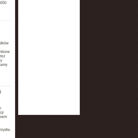
 000
adków
yślone
zez
zy
mamy
ć
h
cji
asem
rzydła.