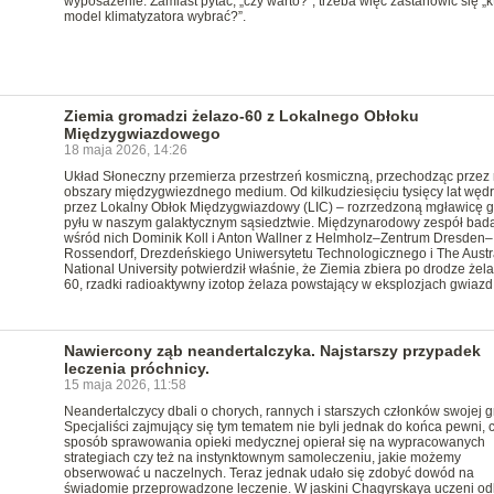
wyposażenie. Zamiast pytać, „czy warto?”, trzeba więc zastanowić się „k
model klimatyzatora wybrać?”.
Ziemia gromadzi żelazo-60 z Lokalnego Obłoku
Międzygwiazdowego
18 maja 2026, 14:26
Układ Słoneczny przemierza przestrzeń kosmiczną, przechodząc przez
obszary międzygwiezdnego medium. Od kilkudziesięciu tysięcy lat wędr
przez Lokalny Obłok Międzygwiazdowy (LIC) – rozrzedzoną mgławicę g
pyłu w naszym galaktycznym sąsiedztwie. Międzynarodowy zespół bada
wśród nich Dominik Koll i Anton Wallner z Helmholz–Zentrum Dresden–
Rossendorf, Drezdeńskiego Uniwersytetu Technologicznego i The Austr
National University potwierdził właśnie, że Ziemia zbiera po drodze żel
60, rzadki radioaktywny izotop żelaza powstający w eksplozjach gwiazd
Nawiercony ząb neandertalczyka. Najstarszy przypadek
leczenia próchnicy.
15 maja 2026, 11:58
Neandertalczycy dbali o chorych, rannych i starszych członków swojej g
Specjaliści zajmujący się tym tematem nie byli jednak do końca pewni, 
sposób sprawowania opieki medycznej opierał się na wypracowanych
strategiach czy też na instynktownym samoleczeniu, jakie możemy
obserwować u naczelnych. Teraz jednak udało się zdobyć dowód na
świadomie przeprowadzone leczenie. W jaskini Chagyrskaya uczeni odk