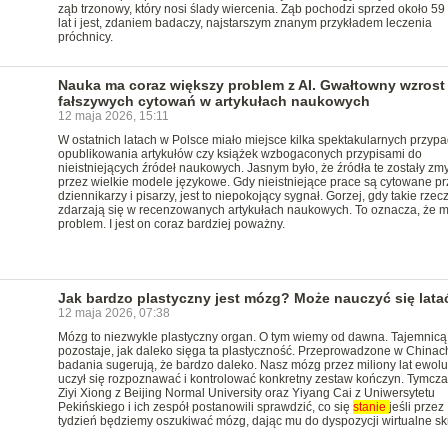
ząb trzonowy, który nosi ślady wiercenia. Ząb pochodzi sprzed około 59
lat i jest, zdaniem badaczy, najstarszym znanym przykładem leczenia
próchnicy.
Nauka ma coraz większy problem z AI. Gwałtowny wzrost
fałszywych cytowań w artykułach naukowych
12 maja 2026, 15:11
W ostatnich latach w Polsce miało miejsce kilka spektakularnych przyp
opublikowania artykułów czy książek wzbogaconych przypisami do
nieistniejących źródeł naukowych. Jasnym było, że źródła te zostały zm
przez wielkie modele językowe. Gdy nieistniejące prace są cytowane pr
dziennikarzy i pisarzy, jest to niepokojący sygnał. Gorzej, gdy takie rzec
zdarzają się w recenzowanych artykułach naukowych. To oznacza, że 
problem. I jest on coraz bardziej poważny.
Jak bardzo plastyczny jest mózg? Może nauczyć się lata
12 maja 2026, 07:38
Mózg to niezwykle plastyczny organ. O tym wiemy od dawna. Tajemnicą
pozostaje, jak daleko sięga ta plastyczność. Przeprowadzone w Chinac
badania sugerują, że bardzo daleko. Nasz mózg przez miliony lat ewolu
uczył się rozpoznawać i kontrolować konkretny zestaw kończyn. Tymcz
Ziyi Xiong z Beijing Normal University oraz Yiyang Cai z Uniwersytetu
Pekińskiego i ich zespół postanowili sprawdzić, co się
stanie
jeśli przez
tydzień będziemy oszukiwać mózg, dając mu do dyspozycji wirtualne sk