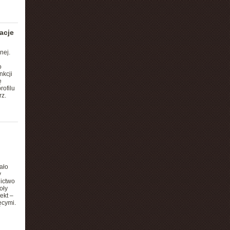
acje
nej.
o
nkcji
ę
rofilu
rz.
ało
y
nictwo
oły
ekt –
ęcymi.