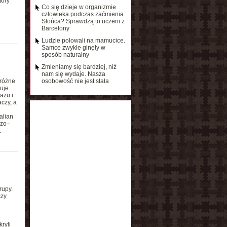
tóry
Co się dzieje w organizmie
człowieka podczas zaćmienia
Słońca? Sprawdzą to uczeni z
Barcelony
Ludzie polowali na mamucice.
Samce zwykle ginęły w
sposób naturalny
Zmieniamy się bardziej, niż
nam się wydaje. Nasza
 różne
osobowość nie jest stała
uje
azu i
czy, a
alian
azo–
.
rupy.
czy
ryli