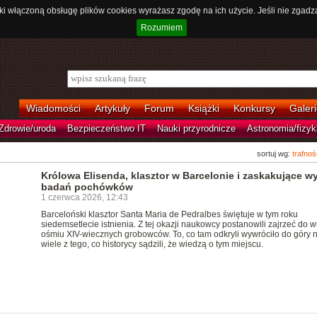
ki włączoną obsługę plików cookies wyrażasz zgodę na ich użycie. Jeśli nie zgadz
Rozumiem
Wiadomości
Artykuły
Forum
Książki
Konkursy
Galeri
Zdrowie/uroda
Bezpieczeństwo IT
Nauki przyrodnicze
Astronomia/fizyk
sortuj wg:
trafnoś
Królowa Elisenda, klasztor w Barcelonie i zaskakujące wy
badań pochówków
1 czerwca 2026, 12:43
Barceloński klasztor Santa Maria de Pedralbes świętuje w tym roku
siedemsetlecie istnienia. Z tej okazji naukowcy postanowili zajrzeć do w
ośmiu XIV-wiecznych grobowców. To, co tam odkryli wywróciło do góry
wiele z tego, co historycy sądzili, że wiedzą o tym miejscu.