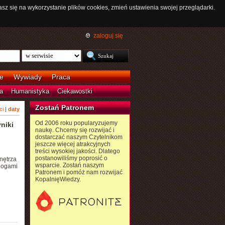
asz się na wykorzystanie plików cookies, zmień ustawienia swojej przeglądarki.
zaloguj się
e
Wywiady
Praca
a
Humanistyka
Ciekawostki
Zostań Patronem
ci
|
daty
Od 2006 roku popularyzujemy
niki
naukę. Chcemy się rozwijać i
dostarczać naszym Czytelnikom
jeszcze więcej atrakcyjnych
treści wysokiej jakości. Dlatego
postanowiliśmy poprosić o
nętrza
wsparcie. Zostań naszym
 nogami
Patronem i pomóż nam rozwijać
KopalnięWiedzy.