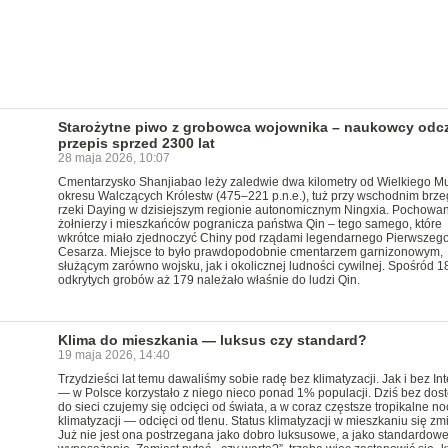
Starożytne piwo z grobowca wojownika – naukowcy odcz
przepis sprzed 2300 lat
28 maja 2026, 10:07
Cmentarzysko Shanjiabao leży zaledwie dwa kilometry od Wielkiego Mu
okresu Walczących Królestw (475–221 p.n.e.), tuż przy wschodnim brz
rzeki Daying w dzisiejszym regionie autonomicznym Ningxia. Pochowan
żołnierzy i mieszkańców pogranicza państwa Qin – tego samego, które
wkrótce miało zjednoczyć Chiny pod rządami legendarnego Pierwszeg
Cesarza. Miejsce to było prawdopodobnie cmentarzem garnizonowym,
służącym zarówno wojsku, jak i okolicznej ludności cywilnej. Spośród 1
odkrytych grobów aż 179 należało właśnie do ludzi Qin.
Klima do mieszkania — luksus czy standard?
19 maja 2026, 14:40
Trzydzieści lat temu dawaliśmy sobie radę bez klimatyzacji. Jak i bez In
— w Polsce korzystało z niego nieco ponad 1% populacji. Dziś bez dos
do sieci czujemy się odcięci od świata, a w coraz częstsze tropikalne n
klimatyzacji — odcięci od tlenu. Status klimatyzacji w mieszkaniu się zmi
Już nie jest ona postrzegana jako dobro luksusowe, a jako standardow