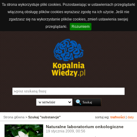
Ta strona wykorzystuje pliki cookies. Pozostawiając w ustawieniach przeglądarki
włączoną obsługę plików cookies wyrażasz zgodę na ich użycie. Jeśli nie
zgadzasz się na wykorzystanie plików cookies, zmień ustawienia swojej
przeglądarki.
Rozumiem
Strona główna
>
Szukaj "substancje"
sortuj wg:
trafności
|
daty
Naturalne laboratorium onkologiczne
19 stycznia 2009, 00:56