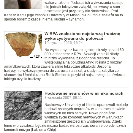
walce z rakiem. Podczas ich wytwarzania stosuje
się jednak toksyczne związki, np. kwasy, a sam
proces nie jest przyjazny dla środowiska. Prof.
Kattesh Katti i jego zespół z University of Missouri-Columbia znaleźli na to
sposób rodem z każdej niemal kuchni – cynamon.
W RPA znaleziono najstarszą truciznę
wykorzystywana do polowań
19 stycznia 2026, 16:24
Na wykonanym z kwarcu grocie strzały sprzed 60
000 lat badacze z RPA i Szwecji znaleźli ślady
trucizny wykonanej z Boophone disticha. To
występująca na południu Afryki roślina z rodziny
amarylkowatych, która zawiera silnie toksyczne alkaloidy. Jest ona
tradycyjnie wykorzystywana do zatruwania strzał, a ślady na zabytku ze
stanowiska Umhlatuzana Rock Shelter to przykład najstarszego na świecie
takiego użycia trucizny.
Hodowanie neuronów w minikomorach
3 września 2007, 09:11
Naukowcy z University of Illinois opracowali metodę
hodowli ssaczych neuronów w komorach niewiele
większych od nich samych. Nowe podejście
wydłuża życie komórek nerwowych w warunkach
zmniejszonej gęstości ich występowania. Dzięki
temu w przyszłości będzie można badać wzrost i zachowanie pojedynczych
komórek mózgu (Lab on a Chip).