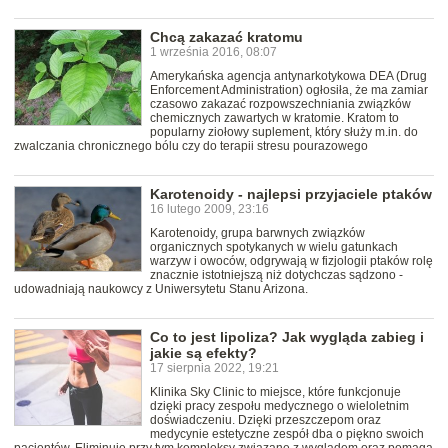
Chcą zakazać kratomu
1 września 2016, 08:07
Amerykańska agencja antynarkotykowa DEA (Drug
Enforcement Administration) ogłosiła, że ma zamiar
czasowo zakazać rozpowszechniania związków
chemicznych zawartych w kratomie. Kratom to
popularny ziołowy suplement, który służy m.in. do
zwalczania chronicznego bólu czy do terapii stresu pourazowego
Karotenoidy - najlepsi przyjaciele ptaków
16 lutego 2009, 23:16
Karotenoidy, grupa barwnych związków
organicznych spotykanych w wielu gatunkach
warzyw i owoców, odgrywają w fizjologii ptaków rolę
znacznie istotniejszą niż dotychczas sądzono -
udowadniają naukowcy z Uniwersytetu Stanu Arizona.
Co to jest lipoliza? Jak wygląda zabieg i
jakie są efekty?
17 sierpnia 2022, 19:21
Klinika Sky Clinic to miejsce, które funkcjonuje
dzięki pracy zespołu medycznego o wieloletnim
doświadczeniu. Dzięki przeszczepom oraz
medycynie estetyczne zespół dba o piękno swoich