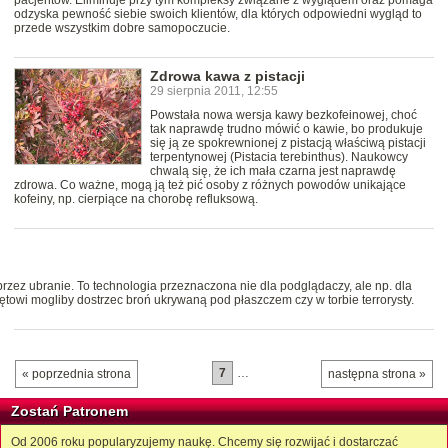
pacjentów. Eliminuje przy tym kompleksy związane z wyglądem oraz pomaga
odzyska pewność siebie swoich klientów, dla których odpowiedni wygląd to
przede wszystkim dobre samopoczucie.
Zdrowa kawa z pistacji
29 sierpnia 2011, 12:55
Powstała nowa wersja kawy bezkofeinowej, choć
tak naprawdę trudno mówić o kawie, bo produkuje
się ją ze spokrewnionej z pistacją właściwą pistacji
terpentynowej (Pistacia terebinthus). Naukowcy
chwalą się, że ich mała czarna jest naprawdę
zdrowa. Co ważne, mogą ją też pić osoby z różnych powodów unikające
kofeiny, np. cierpiące na chorobę refluksową.
przez ubranie. To technologia przeznaczona nie dla podglądaczy, ale np. dla
towi mogliby dostrzec broń ukrywaną pod płaszczem czy w torbie terrorysty.
7
…
« poprzednia strona
następna strona »
Zostań Patronem
Od 2006 roku popularyzujemy naukę. Chcemy się rozwijać i dostarczać