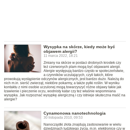
Wysypka na skórze, kiedy może być
objawem alergii?
11 marca 2022, 18:21
Zmiany na skórze w postaci drobnych krostek czy
też czerwonych plam mogą być objawami alergii.
Alergie występują bardzo często w społeczeństwie,
a czynników uczulających, czyli takich, które
prowokują wystąpienie odczynów alergicznych, jest bardzo dużo. Należą do
nich m.in. sierść zwierząt, niektóre pokarmy, a także pyłki roślin. W wyniku
kontaktu z nimi osobie uczulonej mogą towarzyszyć różne objawy takie jak
łzawienie i pieczenie oczu, wodnisty katar czy też właśnie wspomniana
wysypka. Jak rozpoznać wysypkę alergiczną i czy istnieje skuteczna maść na
alergie?
Cynamonowa nanotechnologia
30 listopada 2010, 09:53
Nanocząstki złota znajdują zastosowanie w wielu
dziedzinach ludzkiego życia, m.in. elektronice czy w