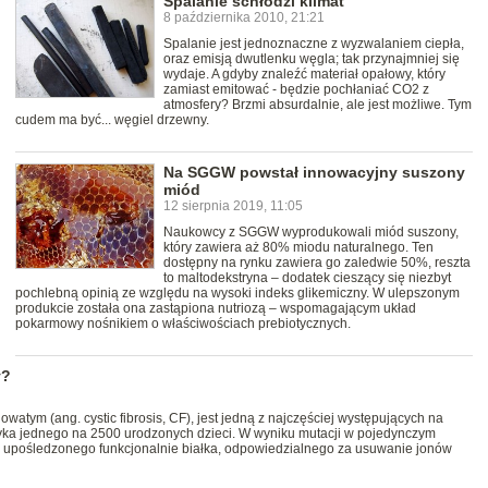
Spalanie schłodzi klimat
8 października 2010, 21:21
Spalanie jest jednoznaczne z wyzwalaniem ciepła,
oraz emisją dwutlenku węgla; tak przynajmniej się
wydaje. A gdyby znaleźć materiał opałowy, który
zamiast emitować - będzie pochłaniać CO2 z
atmosfery? Brzmi absurdalnie, ale jest możliwe. Tym
cudem ma być... węgiel drzewny.
Na SGGW powstał innowacyjny suszony
miód
12 sierpnia 2019, 11:05
Naukowcy z SGGW wyprodukowali miód suszony,
który zawiera aż 80% miodu naturalnego. Ten
dostępny na rynku zawiera go zaledwie 50%, reszta
to maltodekstryna – dodatek cieszący się niezbyt
pochlebną opinią ze względu na wysoki indeks glikemiczny. W ulepszonym
produkcie została ona zastąpiona nutriozą – wspomagającym układ
pokarmowy nośnikiem o właściwościach prebiotycznych.
y?
atym (ang. cystic fibrosis, CF), jest jedną z najczęściej występujących na
yka jednego na 2500 urodzonych dzieci. W wyniku mutacji w pojedynczym
 upośledzonego funkcjonalnie białka, odpowiedzialnego za usuwanie jonów