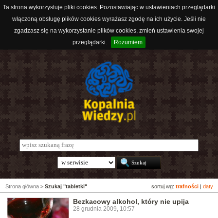
Ta strona wykorzystuje pliki cookies. Pozostawiając w ustawieniach przeglądarki
włączoną obsługę plików cookies wyrażasz zgodę na ich użycie. Jeśli nie
zgadzasz się na wykorzystanie plików cookies, zmień ustawienia swojej
przeglądarki.
Rozumiem
Strona główna
>
Szukaj "tabletki"
sortuj wg:
trafności
|
daty
Bezkacowy alkohol, który nie upija
28 grudnia 2009, 10:57