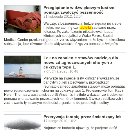
Przeglądanie w dźwiękowym lustrze
pomaga zwalczyć bezsenność
21 listopada 2012, 12:04
Walcząc z bezsennością, ludzie sięgają po ciepłe
mleko, melatoninę czy
tabletki
zapisane przez
lekarza. Po zakończeniu pilotażowych badań
klinicznych specjaliści z Wake Forest Baptist
Medical Center przekonują jednak, że rozwiązaniem może być nie określona
substancja, lecz równoważenie aktywności mózgu za pomocą dźwięków.
Lek na zapalenie stawów nadzieją dla
nowo zdiagnozowanych chorych z
cukrzycą typu 1.
7 grudnia 2023, 10:48
Pierwsze na świecie testy kliniczne wykazały, że
baricytynib, lek stosowany w przypadkach
reumatoidalnego zapalenia stawów, może pomagać
nowo zdiagnozowanym chorym na cukrzycę typu 1. Profesorowie Tom Kay i
Helen Thomas z australijskiego St Vincent's Institute wykazali, że środek ten
pomaga w uratowaniu pozostałych komórek komórek β wysp trzustkowych i
zachowaniu tym samym zdolności organizmu do produkcji insuliny.
Przerywają terapię przez śmierdzący lek
17 lutego 2010, 10:21
Najnowsze badania ujawniły, że pacjenci dość