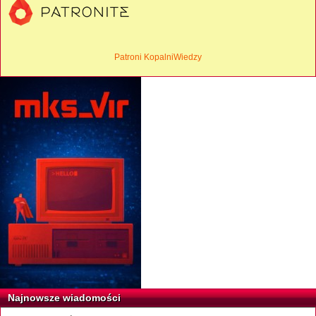
Patroni KopalniWiedzy
Najnowsze wiadomości