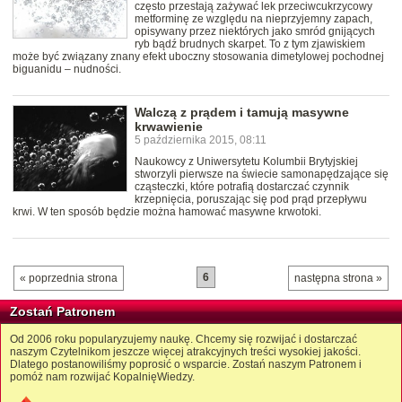
często przestają zażywać lek przeciwcukrzycowy
metforminę ze względu na nieprzyjemny zapach,
opisywany przez niektórych jako smród gnijących
ryb bądź brudnych skarpet. To z tym zjawiskiem
może być związany znany efekt uboczny stosowania dimetylowej pochodnej
biguanidu – nudności.
Walczą z prądem i tamują masywne
krwawienie
5 października 2015, 08:11
Naukowcy z Uniwersytetu Kolumbii Brytyjskiej
stworzyli pierwsze na świecie samonapędzające się
cząsteczki, które potrafią dostarczać czynnik
krzepnięcia, poruszając się pod prąd przepływu
krwi. W ten sposób będzie można hamować masywne krwotoki.
6
« poprzednia strona
następna strona »
Zostań Patronem
Od 2006 roku popularyzujemy naukę. Chcemy się rozwijać i dostarczać
naszym Czytelnikom jeszcze więcej atrakcyjnych treści wysokiej jakości.
Dlatego postanowiliśmy poprosić o wsparcie. Zostań naszym Patronem i
pomóż nam rozwijać KopalnięWiedzy.