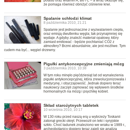
potasu oraz witamin A, B6 i C – a teraz okazuje się,
że pomaga również obniżyć ciśnienie krwi.
Spalanie schłodzi klimat
8 października 2010, 21:21
Spalanie jest jednoznaczne z wyzwalaniem ciepła,
oraz emisją dwutlenku węgla; tak przynajmniej się
wydaje. A gdyby znaleźć materiał opałowy, który
zamiast emitować - będzie pochłaniać CO2 z
atmosfery? Brzmi absurdalnie, ale jest możliwe. Tym
cudem ma być... węgiel drzewny.
Pigułki antykoncepcyjne zmieniają mózg
3 października 2010, 10:38
W tym roku minęło pięćdziesiąt lat od wynalezienia
pigułki antykoncepcyjnej, która zrewolucjonizowała i
medycynę, i obyczajowość. Jednak dopiero teraz
naukowcy zaczęli zajmować się wpływem środków
hormonalnych na mózg i psychikę kobiet.
Skład starożytnych tabletek
10 września 2010, 10:17
W 130 roku przed naszą erą u wybrzeży Toskanii
zatonął grecki okręt. Przewoził on leki i syryjskie
szkło. Choć ładunek znaleziono we wraku w 1989 r.,
archeobotanicy dopiero teraz zajęli się analizą