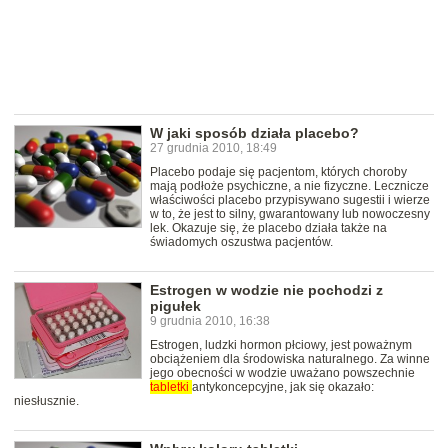
W jaki sposób działa placebo?
27 grudnia 2010, 18:49
Placebo podaje się pacjentom, których choroby
mają podłoże psychiczne, a nie fizyczne. Lecznicze
właściwości placebo przypisywano sugestii i wierze
w to, że jest to silny, gwarantowany lub nowoczesny
lek. Okazuje się, że placebo działa także na
świadomych oszustwa pacjentów.
Estrogen w wodzie nie pochodzi z
pigułek
9 grudnia 2010, 16:38
Estrogen, ludzki hormon płciowy, jest poważnym
obciążeniem dla środowiska naturalnego. Za winne
jego obecności w wodzie uważano powszechnie
tabletki
antykoncepcyjne, jak się okazało:
niesłusznie.