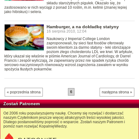
składu starożytnych pigułek. Okazało się, że
zastosowano w nich wyciągi z ponad 10 roślin, m.in. ketmii (znanej lepiej
jako hibiskus) i selera.
Hamburger, a na dokładkę statyny
16 sierpnia 2010, 12:04
Naukowcy z Imperial College London
zaproponowali, by sieci fast foodów oferowały
swoim klientom za darmo statyny - leki obniżające
poziom złego cholesterolu LDL we krwi. W artykule,
który ukazał się właśnie w piśmie American Journal of Cardiology, dr Darrel
Francis i zespół wyliczają, że zapewniany przez nie spadek ryzyka chorób
sercowo-naczyniowych równoważy wzrost zagrożenia zawałem w wyniku
spożycia tłustych pokarmów.
6
« poprzednia strona
następna strona »
Zostań Patronem
Od 2006 roku popularyzujemy naukę. Chcemy się rozwijać i dostarczać
naszym Czytelnikom jeszcze więcej atrakcyjnych treści wysokiej jakości.
Dlatego postanowiliśmy poprosić o wsparcie. Zostań naszym Patronem i
pomóż nam rozwijać KopalnięWiedzy.