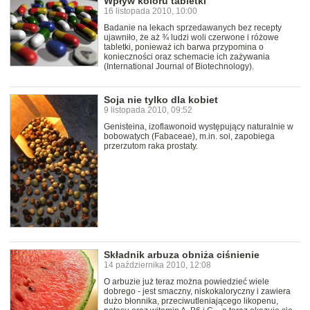
Wpływ koloru tabletki
16 listopada 2010, 10:00
Badanie na lekach sprzedawanych bez recepty
ujawniło, że aż ¾ ludzi woli czerwone i różowe
tabletki, ponieważ ich barwa przypomina o
konieczności oraz schemacie ich zażywania
(International Journal of Biotechnology).
Soja nie tylko dla kobiet
9 listopada 2010, 09:52
Genisteina, izoflawonoid występujący naturalnie w
bobowatych (Fabaceae), m.in. soi, zapobiega
przerzutom raka prostaty.
Składnik arbuza obniża ciśnienie
14 października 2010, 12:08
O arbuzie już teraz można powiedzieć wiele
dobrego - jest smaczny, niskokaloryczny i zawiera
dużo błonnika, przeciwutleniającego likopenu,