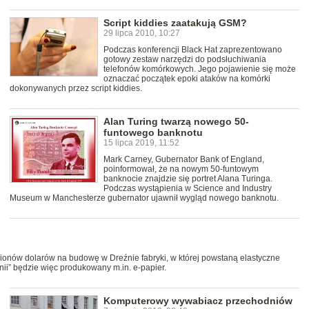
Script kiddies zaatakują GSM?
29 lipca 2010, 10:27
Podczas konferencji Black Hat zaprezentowano
gotowy zestaw narzędzi do podsłuchiwania
telefonów komórkowych. Jego pojawienie się może
oznaczać początek epoki ataków na komórki
dokonywanych przez script kiddies.
Alan Turing twarzą nowego 50-
funtowego banknotu
15 lipca 2019, 11:52
Mark Carney, Gubernator Bank of England,
poinformował, że na nowym 50-funtowym
banknocie znajdzie się portret Alana Turinga.
Podczas wystąpienia w Science and Industry
Museum w Manchesterze gubernator ujawnił wygląd nowego banknotu.
milionów dolarów na budowę w Dreźnie fabryki, w której powstaną elastyczne
nii” będzie więc produkowany m.in. e-papier.
Komputerowy wywabiacz przechodniów