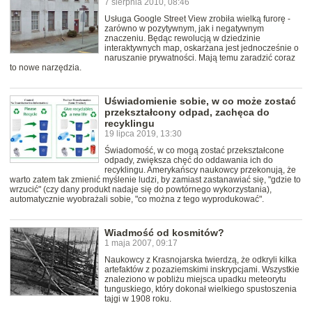
7 sierpnia 2010, 08:46
Usługa Google Street View zrobiła wielką furorę -
zarówno w pozytywnym, jak i negatywnym
znaczeniu. Będąc rewolucją w dziedzinie
interaktywnych map, oskarżana jest jednocześnie o
naruszanie prywatności. Mają temu zaradzić coraz
to nowe narzędzia.
Uświadomienie sobie, w co może zostać
przekształcony odpad, zachęca do
recyklingu
19 lipca 2019, 13:30
Świadomość, w co mogą zostać przekształcone
odpady, zwiększa chęć do oddawania ich do
recyklingu. Amerykańscy naukowcy przekonują, że
warto zatem tak zmienić myślenie ludzi, by zamiast zastanawiać się, "gdzie to
wrzucić" (czy dany produkt nadaje się do powtórnego wykorzystania),
automatycznie wyobrażali sobie, "co można z tego wyprodukować".
Wiadmość od kosmitów?
1 maja 2007, 09:17
Naukowcy z Krasnojarska twierdzą, że odkryli kilka
artefaktów z pozaziemskimi inskrypcjami. Wszystkie
znaleziono w pobliżu miejsca upadku meteorytu
tunguskiego, który dokonał wielkiego spustoszenia
tajgi w 1908 roku.