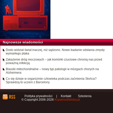
Najnowsze wiadomości
Dodo widział świat inaczej, niż sądzono. Nowe badanie odsłania zmysły
wymarłego ptaka
Zakażenie dróg moczowych – jak komórki czuciowe chronią nas przed
poważną infekcją
Blaszki mitochondrialne – nowy typ patologii w mózgach chorych na
Alzheimera
Co się dzieje w organizmie człowieka podczas zaćmienia Słońca?
Sprawdzą to uczeni z Barcelony
Polityka prywatności
|
Kontakt
Szkolenia
© Copyright 2006-2026
KopalniaWiedzy.pl