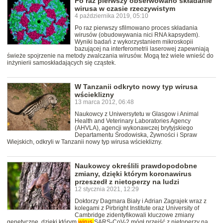
Po raz pierwszy obserwowano składanie
wirusa w czasie rzeczywistym
4 października 2019, 05:10
Po raz pierwszy sfilmowano proces składania
wirusów (obudowywania nici RNA kapsydem).
Wyniki badań z wykorzystaniem mikroskopii
bazującej na interferometrii laserowej zapewniają
świeże spojrzenie na metody zwalczania wirusów. Mogą też wiele wnieść do
inżynierii samoskładających się cząstek.
W Tanzanii odkryto nowy typ wirusa
wścieklizny
13 marca 2012, 06:48
Naukowcy z Uniwersytetu w Glasgow i Animal
Health and Veterinary Laboratories Agency
(AHVLA), agencji wykonawczej brytyjskiego
Departamentu Środowiska, Żywności i Spraw
Wiejskich, odkryli w Tanzanii nowy typ wirusa wścieklizny.
Naukowcy określili prawdopodobne
zmiany, dzięki którym koronawirus
przeszedł z nietoperzy na ludzi
12 stycznia 2021, 12:29
Doktorzy Dagmara Biały i Adrian Zagrajek wraz z
kolegami z Pirbright Institute oraz University of
Cambridge zidentyfikowali kluczowe zmiany
genetyczne, dzięki którym
wirus
SARS-CoV-2 mógł przejść z nietoperzy na