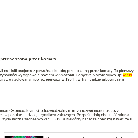
a przenoszona przez komary
li na Haiti pacjenta z poważną chorobą przenoszoną przez komary. To pierwszy
przypadków występowała bowiem w Amazonii. Gorączkę Mayaro wywołuje
wirus
niony z wyizolowanym po raz pierwszy w 1954 r. w Trynidadzie arbowirusem
uman Cytomegalovirus), odpowiedzialny m.in. za rozwój mononukleozy
ych w populacji ludzkiej czynników zakaźnych. Bezpośrednią obecność wirusa
iągu życia można zaobserwować u 50%, a niektórzy badacze donoszą nawet, że u