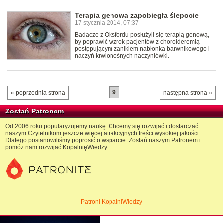
Terapia genowa zapobiegła ślepocie
17 stycznia 2014, 07:37
Badacze z Oksfordu posłużyli się terapią genową,
by poprawić wzrok pacjentów z choroideremią -
postępującym zanikiem nabłonka barwnikowego i
naczyń krwionośnych naczyniówki.
…
9
…
« poprzednia strona
następna strona »
Zostań Patronem
Od 2006 roku popularyzujemy naukę. Chcemy się rozwijać i dostarczać
naszym Czytelnikom jeszcze więcej atrakcyjnych treści wysokiej jakości.
Dlatego postanowiliśmy poprosić o wsparcie. Zostań naszym Patronem i
pomóż nam rozwijać KopalnięWiedzy.
Patroni KopalniWiedzy