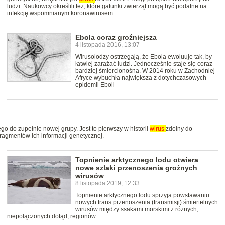
ludzi. Naukowcy określili też, które gatunki zwierząt mogą być podatne na
infekcję wspomnianym koronawirusem.
Ebola coraz groźniejsza
4 listopada 2016, 13:07
Wirusolodzy ostrzegają, że Ebola ewoluuje tak, by
łatwiej zarażać ludzi. Jednocześnie staje się coraz
bardziej śmiercionośna. W 2014 roku w Zachodniej
Afryce wybuchła największa z dotychczasowych
epidemii Eboli
o do zupełnie nowej grupy. Jest to pierwszy w historii
wirus
zdolny do
ragmentów ich informacji genetycznej.
Topnienie arktycznego lodu otwiera
nowe szlaki przenoszenia groźnych
wirusów
8 listopada 2019, 12:33
Topnienie arktycznego lodu sprzyja powstawaniu
nowych trans przenoszenia (transmisji) śmiertelnych
wirusów między ssakami morskimi z różnych,
niepołączonych dotąd, regionów.