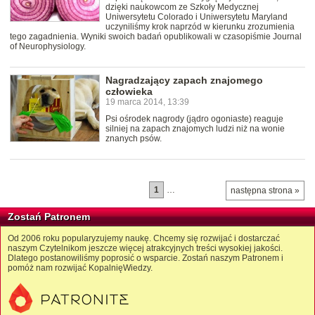
dzięki naukowcom ze Szkoły Medycznej
Uniwersytetu Colorado i Uniwersytetu Maryland
uczyniliśmy krok naprzód w kierunku zrozumienia
tego zagadnienia. Wyniki swoich badań opublikowali w czasopiśmie Journal
of Neurophysiology.
Nagradzający zapach znajomego
człowieka
19 marca 2014, 13:39
Psi ośrodek nagrody (jądro ogoniaste) reaguje
silniej na zapach znajomych ludzi niż na wonie
znanych psów.
1
…
następna strona »
Zostań Patronem
Od 2006 roku popularyzujemy naukę. Chcemy się rozwijać i dostarczać
naszym Czytelnikom jeszcze więcej atrakcyjnych treści wysokiej jakości.
Dlatego postanowiliśmy poprosić o wsparcie. Zostań naszym Patronem i
pomóż nam rozwijać KopalnięWiedzy.