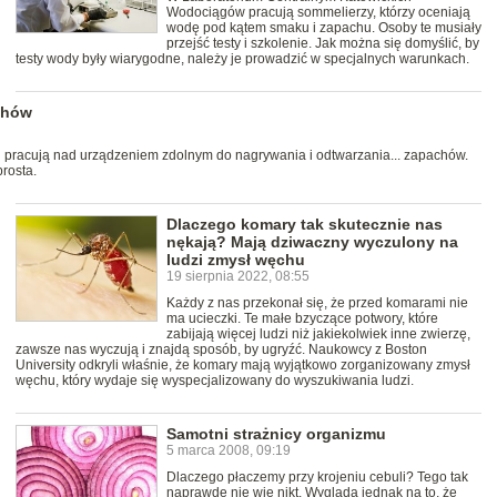
Wodociągów pracują sommelierzy, którzy oceniają
wodę pod kątem smaku i zapachu. Osoby te musiały
przejść testy i szkolenie. Jak można się domyślić, by
testy wody były wiarygodne, należy je prowadzić w specjalnych warunkach.
chów
ii pracują nad urządzeniem zdolnym do nagrywania i odtwarzania... zapachów.
rosta.
Dlaczego komary tak skutecznie nas
nękają? Mają dziwaczny wyczulony na
ludzi zmysł węchu
19 sierpnia 2022, 08:55
Każdy z nas przekonał się, że przed komarami nie
ma ucieczki. Te małe bzyczące potwory, które
zabijają więcej ludzi niż jakiekolwiek inne zwierzę,
zawsze nas wyczują i znajdą sposób, by ugryźć. Naukowcy z Boston
University odkryli właśnie, że komary mają wyjątkowo zorganizowany zmysł
węchu, który wydaje się wyspecjalizowany do wyszukiwania ludzi.
Samotni strażnicy organizmu
5 marca 2008, 09:19
Dlaczego płaczemy przy krojeniu cebuli? Tego tak
naprawdę nie wie nikt. Wygląda jednak na to, że