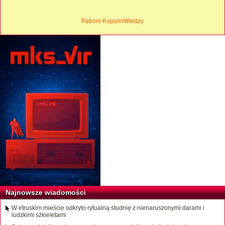
Patroni KopalniWiedzy
Najnowsze wiadomości
W etruskim mieście odkryto rytualną studnię z nienaruszonymi darami i
ludzkimi szkieletami