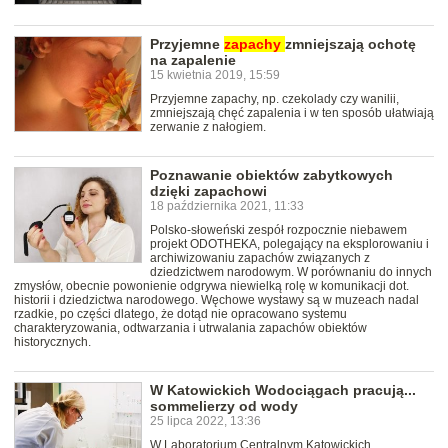
Przyjemne
zapachy
zmniejszają ochotę
na zapalenie
15 kwietnia 2019, 15:59
Przyjemne zapachy, np. czekolady czy wanilii,
zmniejszają chęć zapalenia i w ten sposób ułatwiają
zerwanie z nałogiem.
Poznawanie obiektów zabytkowych
dzięki zapachowi
18 października 2021, 11:33
Polsko-słoweński zespół rozpocznie niebawem
projekt ODOTHEKA, polegający na eksplorowaniu i
archiwizowaniu zapachów związanych z
dziedzictwem narodowym. W porównaniu do innych
zmysłów, obecnie powonienie odgrywa niewielką rolę w komunikacji dot.
historii i dziedzictwa narodowego. Węchowe wystawy są w muzeach nadal
rzadkie, po części dlatego, że dotąd nie opracowano systemu
charakteryzowania, odtwarzania i utrwalania zapachów obiektów
historycznych.
W Katowickich Wodociągach pracują...
sommelierzy od wody
25 lipca 2022, 13:36
W Laboratorium Centralnym Katowickich