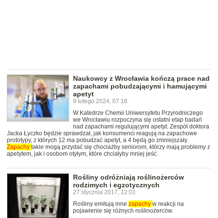
Naukowcy z Wrocławia kończą prace nad
zapachami pobudzającymi i hamującymi
apetyt
9 lutego 2024, 07:16
W Katedrze Chemii Uniwersytetu Przyrodniczego
we Wrocławiu rozpoczyna się ostatni etap badań
nad zapachami regulującymi apetyt. Zespół doktora
Jacka Łyczko będzie sprawdzał, jak konsumenci reagują na zapachowe
prototypy, z których 12 ma pobudzać apetyt, a 4 będą go zmniejszały.
Zapachy
takie mogą przydać się chociażby seniorom, którzy mają problemy z
apetytem, jak i osobom otyłym, które chciałyby mniej jeść.
Rośliny odróżniają roślinożerców
rodzimych i egzotycznych
27 stycznia 2017, 12:01
Rośliny emitują inne
zapachy
w reakcji na
pojawienie się różnych roślinożerców.