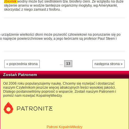
zbiornik
wodny może być siedliskiem tzw. biosfery cieni. Ze względu na duże
stężenie arsenu w wodzie tamtejsze organizmy mogłyby, wg Amerykanki,
skorzystać z niego zamiast z fosforu.
e urządzenie wielkości dłoni może pozwolić człowiekowi na poruszanie się po
 napięcie powierzchniowe wody, a jego twórcami są profesor Paul Steen i
…
13
« poprzednia strona
następna strona »
Zostań Patronem
Od 2006 roku popularyzujemy naukę. Chcemy się rozwijać i dostarczać
naszym Czytelnikom jeszcze więcej atrakcyjnych treści wysokiej jakości.
Dlatego postanowiliśmy poprosić o wsparcie. Zostań naszym Patronem i
pomóż nam rozwijać KopalnięWiedzy.
Patroni KopalniWiedzy