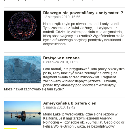
Dlaczego nie powstaliśmy z antymaterii?
12 sierpnia 2010, 15:56
Na początku było po równo - materii i antymaterii.
Tymczasem nasz świat złożony jest wyłącznie z
materii. Gdzie się zatem podziała cała antymateria,
którą obserwujemy tak rzadko? Wyjaśnieniem może
być nierównowaga oscylacji pomiędzy neutrinami i
antyneutrinami.
Drążąc w nieznane
6 czerwca 2010, 11:52
Lata badań, lata przygotowań, lata pracy. A wszystko
po to, żeby móc być może zerknąć na chwilę na
fragment świata sprzed milionów lat. Fragment
zachowany w niedostępnym jeziorze Ellsworth,
ponad trzy kilometry pod lodowcem Antarktydy.
Może nawet zachowało się tam życie?
Amerykańska biosfera cieni
5 marca 2010, 12:42
Mono Lake to wysokoalkaliczne słone jezioro w
Kalifornii. Jest najstarszym jeziorem Ameryki
Północnej – liczy sobie ok. 760 tys. lat. Geobiolog dr
Felisa Wolfe-Simon uważa, że bezodpływowy