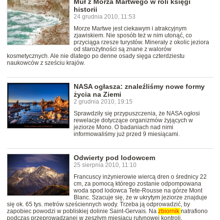
Muł z Morza Martwego w roli księgi
historii
24 grudnia 2010, 11:53
Morze Martwe jest ciekawym i atrakcyjnym
zjawiskiem. Nie sposób też w nim utonąć, co
przyciąga rzesze turystów. Minerały z okolic jeziora
od starożytności są znane z walorów
kosmetycznych. Ale nie dlatego po denne osady sięga czterdziestu
naukowców z sześciu krajów.
NASA ogłasza: znaleźliśmy nowe formy
życia na Ziemi
2 grudnia 2010, 19:15
Sprawdziły się przypuszczenia, że NASA ogłosi
rewelacje dotyczące organizmów żyjących w
jeziorze Mono. O badaniach nad nimi
informowaliśmy już przed 9 miesiącami.
Odwierty pod lodowcem
25 sierpnia 2010, 11:10
Francuscy inżynierowie wiercą dren o średnicy 22
cm, za pomocą którego zostanie odpompowana
woda spod lodowca Tete-Rousse na górze Mont
Blanc. Szacuje się, że w ukrytym jeziorze znajduje
się ok. 65 tys. metrów sześciennych wody. Trzeba ją odprowadzić, by
zapobiec powodzi w pobliskiej dolinie Saint-Gervais. Na
zbiornik
natrafiono
podczas przeprowadzanej w zeszłym miesiącu rutynowej kontroli.