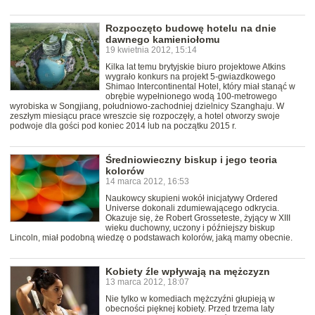
Rozpoczęto budowę hotelu na dnie
dawnego kamieniołomu
19 kwietnia 2012, 15:14
Kilka lat temu brytyjskie biuro projektowe Atkins
wygrało konkurs na projekt 5-gwiazdkowego
Shimao Intercontinental Hotel, który miał stanąć w
obrębie wypełnionego wodą 100-metrowego
wyrobiska w Songjiang, południowo-zachodniej dzielnicy Szanghaju. W
zeszłym miesiącu prace wreszcie się rozpoczęły, a hotel otworzy swoje
podwoje dla gości pod koniec 2014 lub na początku 2015 r.
Średniowieczny biskup i jego teoria
kolorów
14 marca 2012, 16:53
Naukowcy skupieni wokół inicjatywy Ordered
Universe dokonali zdumiewającego odkrycia.
Okazuje się, że Robert Grosseteste, żyjący w XIII
wieku duchowny, uczony i późniejszy biskup
Lincoln, miał podobną wiedzę o podstawach kolorów, jaką mamy obecnie.
Kobiety źle wpływają na mężczyzn
13 marca 2012, 18:07
Nie tylko w komediach mężczyźni głupieją w
obecności pięknej kobiety. Przed trzema laty