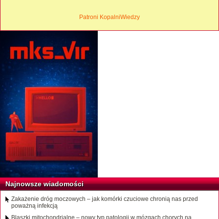
Patroni KopalniWiedzy
Najnowsze wiadomości
Zakażenie dróg moczowych – jak komórki czuciowe chronią nas przed
poważną infekcją
Blaszki mitochondrialne – nowy typ patologii w mózgach chorych na