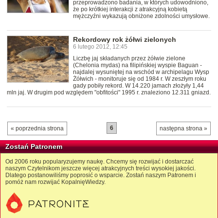
przeprowadzono badania, w których udowodniono,
że po krótkiej interakcji z atrakcyjną kobietą
mężczyźni wykazują obniżone zdolności umysłowe.
Rekordowy rok żółwi zielonych
6 lutego 2012, 12:45
Liczbę jaj składanych przez żółwie zielone
(Chelonia mydas) na filipińskiej wyspie Baguan -
najdalej wysuniętej na wschód w archipelagu Wysp
Żółwich - monitoruje się od 1984 r. W zeszłym roku
gady pobiły rekord. W 14.220 jamach złożyły 1,44
mln jaj. W drugim pod względem "obfitości" 1995 r. znaleziono 12.311 gniazd.
6
« poprzednia strona
następna strona »
Zostań Patronem
Od 2006 roku popularyzujemy naukę. Chcemy się rozwijać i dostarczać
naszym Czytelnikom jeszcze więcej atrakcyjnych treści wysokiej jakości.
Dlatego postanowiliśmy poprosić o wsparcie. Zostań naszym Patronem i
pomóż nam rozwijać KopalnięWiedzy.