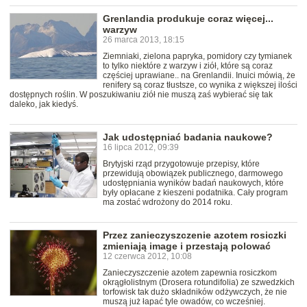
Grenlandia produkuje coraz więcej...
warzyw
26 marca 2013, 18:15
Ziemniaki, zielona papryka, pomidory czy tymianek
to tylko niektóre z warzyw i ziół, które są coraz
częściej uprawiane.. na Grenlandii. Inuici mówią, że
renifery są coraz tłustsze, co wynika z większej ilości
dostępnych roślin. W poszukiwaniu ziół nie muszą zaś wybierać się tak
daleko, jak kiedyś.
Jak udostępniać badania naukowe?
16 lipca 2012, 09:39
Brytyjski rząd przygotowuje przepisy, które
przewidują obowiązek publicznego, darmowego
udostępniania wyników badań naukowych, które
były opłacane z kieszeni podatnika. Cały program
ma zostać wdrożony do 2014 roku.
Przez zanieczyszczenie azotem rosiczki
zmieniają image i przestają polować
12 czerwca 2012, 10:08
Zanieczyszczenie azotem zapewnia rosiczkom
okrągłolistnym (Drosera rotundifolia) ze szwedzkich
torfowisk tak dużo składników odżywczych, że nie
muszą już łapać tyle owadów, co wcześniej.