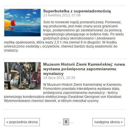
Superbutelka z superwiadomością
13 kwietnia 2013, 07:08
Solo to norweski napój pomarańczowy. Ponieważ,
wg producenta, jest mało znany poza granicami
kraju, postanowiono go zareklamować za pomocą
największego pływającego w butelce listu. Po wielu
godzinach pracy skonstruowano i zwodowano
replikę opakowania, która waży 2,5 t i ma niemal 8 m długości. W środku
umieszczono osobistą i, oczywiście, również bardzo dużą wiadomość do
znalazcy.
Muzeum Historii Ziemi Kamieńskiej: nowa
wystawa poświęcona zapomnianemu
wynalazcy
19 lipca 2021, 10:34
W Muzeum Historii Ziemi Kamieńskiej w Kamieniu
Pomorskim powstała interaktywna wystawa stała,
poświęcona zapomnianemu wynalazcy - twórcy
pierwszego kondensatora elektrycznego Ewaldowi Georgowi von Kleistowi.
Wyremontowano również dworek, w którym mieszkał uczony.
…
8
…
« poprzednia strona
następna strona »