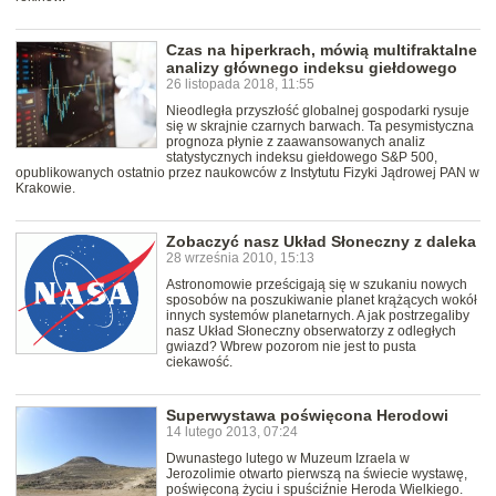
Czas na hiperkrach, mówią multifraktalne
analizy głównego indeksu giełdowego
26 listopada 2018, 11:55
Nieodległa przyszłość globalnej gospodarki rysuje
się w skrajnie czarnych barwach. Ta pesymistyczna
prognoza płynie z zaawansowanych analiz
statystycznych indeksu giełdowego S&P 500,
opublikowanych ostatnio przez naukowców z Instytutu Fizyki Jądrowej PAN w
Krakowie.
Zobaczyć nasz Układ Słoneczny z daleka
28 września 2010, 15:13
Astronomowie prześcigają się w szukaniu nowych
sposobów na poszukiwanie planet krążących wokół
innych systemów planetarnych. A jak postrzegaliby
nasz Układ Słoneczny obserwatorzy z odległych
gwiazd? Wbrew pozorom nie jest to pusta
ciekawość.
Superwystawa poświęcona Herodowi
14 lutego 2013, 07:24
Dwunastego lutego w Muzeum Izraela w
Jerozolimie otwarto pierwszą na świecie wystawę,
poświęconą życiu i spuściźnie Heroda Wielkiego.