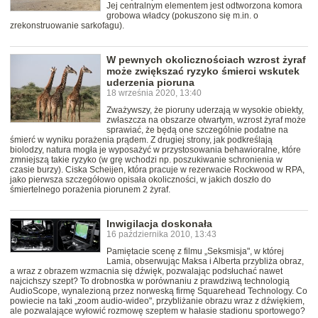
Jej centralnym elementem jest odtworzona komora
grobowa władcy (pokuszono się m.in. o
zrekonstruowanie sarkofagu).
W pewnych okolicznościach wzrost żyraf
może zwiększać ryzyko śmierci wskutek
uderzenia pioruna
18 września 2020, 13:40
Zważywszy, że pioruny uderzają w wysokie obiekty,
zwłaszcza na obszarze otwartym, wzrost żyraf może
sprawiać, że będą one szczególnie podatne na
śmierć w wyniku porażenia prądem. Z drugiej strony, jak podkreślają
biolodzy, natura mogła je wyposażyć w przystosowania behawioralne, które
zmniejszą takie ryzyko (w grę wchodzi np. poszukiwanie schronienia w
czasie burzy). Ciska Scheijen, która pracuje w rezerwacie Rockwood w RPA,
jako pierwsza szczegółowo opisała okoliczności, w jakich doszło do
śmiertelnego porażenia piorunem 2 żyraf.
Inwigilacja doskonała
16 października 2010, 13:43
Pamiętacie scenę z filmu „Seksmisja", w której
Lamia, obserwując Maksa i Alberta przybliża obraz,
a wraz z obrazem wzmacnia się dźwięk, pozwalając podsłuchać nawet
najcichszy szept? To drobnostka w porównaniu z prawdziwą technologią
AudioScope, wynalezioną przez norweską firmę Squarehead Technology. Co
powiecie na taki „zoom audio-wideo", przybliżanie obrazu wraz z dźwiękiem,
ale pozwalające wyłowić rozmowę szeptem w hałasie stadionu sportowego?