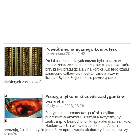
Powrót mechanicznego komputera
18 września 2010, 11:42
Do lat osiemdziesiątych można było jeszcze w
Polsce zobaczyć mechaniczne kasy sklepowe, które
przy braku prądu działały na korbkę. Od tego czasu
zarzucono całkowicie mechaniczne maszyny
liczące. Być może jednak, że powrócą one do
niektórych zastosowań.
Przeżyją tylko mistrzowie zastygania w
bezruchu
10 stycznia 2013, 13:29
Płody rekina bambusowego (Chiloscyllium
punctatum) wykorzystują zmysł elektryczny, by
zastygając w bezruchu, uniknąć ataku drapieżników.
Naukowcy z Uniwersytetu Zachodniej Australii
uważają, że ich odkrycie pomoże w opracowaniu skutecznych odstraszaczy
rekinów.