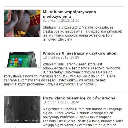
Mikrobiom współprzyczyną
niedożywienia
31 stycznia 2013, 11:20
Studium na bliźniętach z Malawi pokazało, że
ciężka postać niedożywienia u dzieci (kwashiorkor)
jest wynikiem współdziałania określonej flory
jelitowej i złej diety.
Windows 8 niestraszny użytkownikom
18 grudnia 2012, 18:29
Zdaniem Julii Larson-Green, która jest
odpowiedzialna w Microsofcie za rozwój Windows
8, przeciętny użytkownik przyzwyczaja się do
korzystania z nowego interfejsu tego OS-u w ciągu od 2 do 14 dni. Dane
zebrane automatycznie od części użytkowników wskazują, że bez
najmniejszych problemów uczą się użytkowania Windows 8.
Rozwikłano tajemnicę kolców ursona
11 grudnia 2012, 18:09
Na grzbiecie ursona (Erethizon dorsatum) znajduje
się ok. 30 tys. kolców. Czubek każdego z nich
pokrywają zwrócone ku tyłowi mikroskopijne
zadziory. Okazuje się, że dzięki takiej budowie kolce
wbijają się w tkanki jak w masło i trudniej z nich