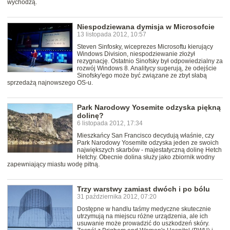
wychodzą.
Niespodziewana dymisja w Microsofcie
13 listopada 2012, 10:57
Steven Sinfosky, wiceprezes Microsoftu kierujący
Windows Division, niespodziewanie złożył
rezygnację. Ostatnio Sinofsky był odpowiedzialny za
rozwój Windows 8. Analitycy sugerują, że odejście
Sinofsky'ego może być związane ze zbyt słabą
sprzedażą najnowszego OS-u.
Park Narodowy Yosemite odzyska piękną
dolinę?
6 listopada 2012, 17:34
Mieszkańcy San Francisco decydują właśnie, czy
Park Narodowy Yosemite odzyska jeden ze swoich
największych skarbów - majestatyczną dolinę Hetch
Hetchy. Obecnie dolina służy jako zbiornik wodny
zapewniający miastu wodę pitną.
Trzy warstwy zamiast dwóch i po bólu
31 października 2012, 07:20
Dostępne w handlu taśmy medyczne skutecznie
utrzymują na miejscu różne urządzenia, ale ich
usuwanie może prowadzić do uszkodzeń skóry.