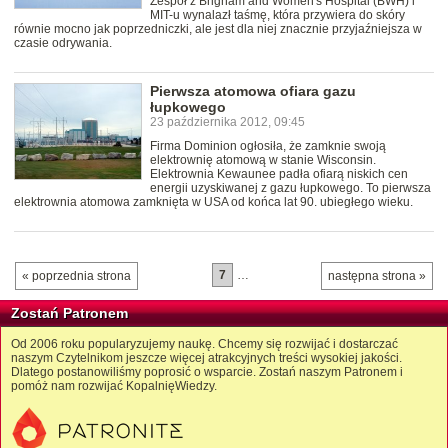
Zespół z Brigham and Women's Hospital (BWH) i
MIT-u wynalazł taśmę, która przywiera do skóry
równie mocno jak poprzedniczki, ale jest dla niej znacznie przyjaźniejsza w
czasie odrywania.
Pierwsza atomowa ofiara gazu
łupkowego
23 października 2012, 09:45
Firma Dominion ogłosiła, że zamknie swoją
elektrownię atomową w stanie Wisconsin.
Elektrownia Kewaunee padła ofiarą niskich cen
energii uzyskiwanej z gazu łupkowego. To pierwsza
elektrownia atomowa zamknięta w USA od końca lat 90. ubiegłego wieku.
7
…
« poprzednia strona
następna strona »
Zostań Patronem
Od 2006 roku popularyzujemy naukę. Chcemy się rozwijać i dostarczać
naszym Czytelnikom jeszcze więcej atrakcyjnych treści wysokiej jakości.
Dlatego postanowiliśmy poprosić o wsparcie. Zostań naszym Patronem i
pomóż nam rozwijać KopalnięWiedzy.