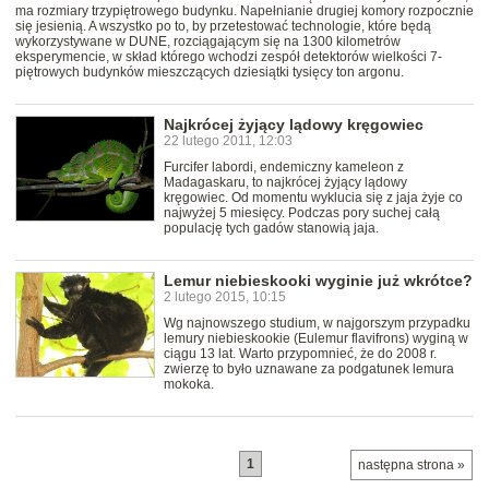
ma rozmiary trzypiętrowego budynku. Napełnianie drugiej komory rozpocznie
się jesienią. A wszystko po to, by przetestować technologie, które będą
wykorzystywane w DUNE, rozciągającym się na 1300 kilometrów
eksperymencie, w skład którego wchodzi zespół detektorów wielkości 7-
piętrowych budynków mieszczących dziesiątki tysięcy ton argonu.
Najkrócej żyjący lądowy kręgowiec
22 lutego 2011, 12:03
Furcifer labordi, endemiczny kameleon z
Madagaskaru, to najkrócej żyjący lądowy
kręgowiec. Od momentu wyklucia się z jaja żyje co
najwyżej 5 miesięcy. Podczas pory suchej całą
populację tych gadów stanowią jaja.
Lemur niebieskooki wyginie już wkrótce?
2 lutego 2015, 10:15
Wg najnowszego studium, w najgorszym przypadku
lemury niebieskookie (Eulemur flavifrons) wyginą w
ciągu 13 lat. Warto przypomnieć, że do 2008 r.
zwierzę to było uznawane za podgatunek lemura
mokoka.
1
następna strona »