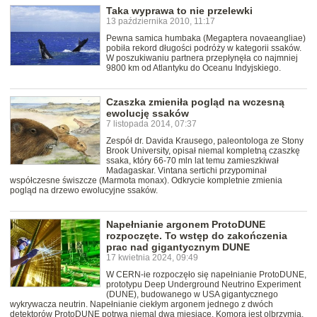
Taka wyprawa to nie przelewki
13 października 2010, 11:17
Pewna samica humbaka (Megaptera novaeangliae)
pobiła rekord długości podróży w kategorii ssaków.
W poszukiwaniu partnera przepłynęła co najmniej
9800 km od Atlantyku do Oceanu Indyjskiego.
Czaszka zmieniła pogląd na wczesną
ewolucję ssaków
7 listopada 2014, 07:37
Zespół dr. Davida Krausego, paleontologa ze Stony
Brook University, opisał niemal kompletną czaszkę
ssaka, który 66-70 mln lat temu zamieszkiwał
Madagaskar. Vintana sertichi przypominał
współczesne świszcze (Marmota monax). Odkrycie kompletnie zmienia
pogląd na drzewo ewolucyjne ssaków.
Napełnianie argonem ProtoDUNE
rozpoczęte. To wstęp do zakończenia
prac nad gigantycznym DUNE
17 kwietnia 2024, 09:49
W CERN-ie rozpoczęło się napełnianie ProtoDUNE,
prototypu Deep Underground Neutrino Experiment
(DUNE), budowanego w USA gigantycznego
wykrywacza neutrin. Napełnianie ciekłym argonem jednego z dwóch
detektorów ProtoDUNE potrwa niemal dwa miesiące. Komora jest olbrzymia,