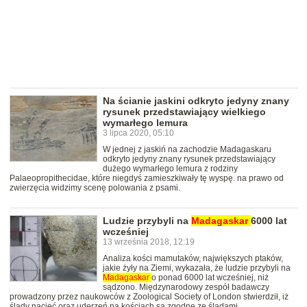
Na ścianie jaskini odkryto jedyny znany
rysunek przedstawiający wielkiego
wymarłego lemura
3 lipca 2020, 05:10
W jednej z jaskiń na zachodzie Madagaskaru
odkryto jedyny znany rysunek przedstawiający
dużego wymarłego lemura z rodziny
Palaeopropithecidae, które niegdyś zamieszkiwały tę wyspę. na prawo od
zwierzęcia widzimy scenę polowania z psami.
Ludzie przybyli na
Madagaskar
6000 lat
wcześniej
13 września 2018, 12:19
Analiza kości mamutaków, największych ptaków,
jakie żyły na Ziemi, wykazała, że ludzie przybyli na
Madagaskar
o ponad 6000 lat wcześniej, niż
sądzono. Międzynarodowy zespół badawczy
prowadzony przez naukowców z Zoological Society of London stwierdził, iż
ślady nacięć oraz uderzeń na kościach są zgodne ze śladami