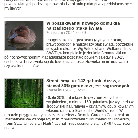
pozostawianymi podczas polowania i zabijania ptaka przez prehistorycznych
myśliwych
W poszukiwaniu nowego domu dla
najrzadszego ptaka świata
26 sierpnia 2014, 09:39
Podgorzałka madgaskarska (Aythya innotata),
prawdopodobnie najrzadszy ptak świata, potrzebuje
nowych mokradeł. Wg Wildfowl and Wetlands Trust
(WWT), w kompleksie jezior koło Bemaneviki na
północno-wschodnim Madagaskarze pozostało bowiem zaledwie 20-25
osobników. Przyczyniła się do tego działalność człowieka, m.in. uprawa roli
czy wycinanie lasów.
Straciliśmy już 142 gatunki drzew, a
niemal 30% gatunków jest zagrożonych
2 września 2021, 15:32
Około 30% gatunków drzew zagrożonych jest
wyginięciem, a niemal 150 gatunków już wyginęło w
środowisku naturalnym – czytamy w opublikowanym
właśnie raporcie State of the World's Trees. W
raporcie przygotowanym przez ekspertów z Botanic Gardens Conservation
International we współpracy m.in. z naukowcami z Bournemouth University,
Penn State University i Haiti National Trust, oceniono stan 58 497 gatunków
drzew.