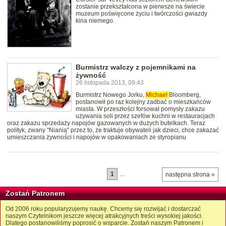
zostanie przekształcona w pierwsze na świecie
muzeum poświęcone życiu i twórczości gwiazdy
kina niemego.
Burmistrz walczy z pojemnikami na
żywność
26 listopada 2013, 09:43
Burmistrz Nowego Jorku,
Michael
Bloomberg,
postanowił po raz kolejny zadbać o mieszkańców
miasta. W przeszłości forsował pomysły zakazu
używania soli przez szefów kuchni w restauracjach
oraz zakazu sprzedaży napojów gazowanych w dużych butelkach. Teraz
polityk, zwany "Nianią" przez to, że traktuje obywateli jak dzieci, chce zakazać
umieszczania żywności i napojów w opakowaniach ze styropianu
1
…
następna strona »
Zostań Patronem
Od 2006 roku popularyzujemy naukę. Chcemy się rozwijać i dostarczać
naszym Czytelnikom jeszcze więcej atrakcyjnych treści wysokiej jakości.
Dlatego postanowiliśmy poprosić o wsparcie. Zostań naszym Patronem i