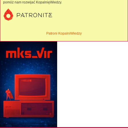
pomóż nam rozwijać KopalnięWiedzy.
Patroni KopalniWiedzy