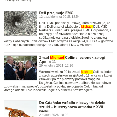
obowiązek rozważyć
Dell przejmuje EMC
12 października 2015, 12:54
Dell i EMC podpisały umowę, która przewiduje, że
firma Dell oraz jej właściciele
Michael
Dell, MSD
Partners i Silver Lake, przejmą EMC Corporation, a
należący doń VMware pozostanie niezależną
spółką notowaną na giełdzie. Zgodnie z umową
każdy z obecnych udziałowców EMC otrzyma za akcję 24,05 USD w gotówce
oraz akcje oznaczone powiązane z udziałami EMC w VMware
Zmarł
Michael
Collins, członek załogi
Apollo 11
29 kwietnia 2021, 12:16
Wczoraj w wieku 90 lat zmarł
Michael
Collins, jeden
z trzech uczestników misji Apollo 11, w czasie której
człowiek po raz pierwszy postawił stopę na
Księżycu. Collins, nazwany „najbardziej samotnym
człowiekiem na świecie”, pozostał na pokładzie pojazdu Columbia, od
którego oddzielił się lądownik Eagle z Aldrinem i Armstrongiem
Do Gdańska wróciło niezwykłe dzieło
sztuki – bursztynowa armatka z XVII
wieku
2 marca 2026, 10:03