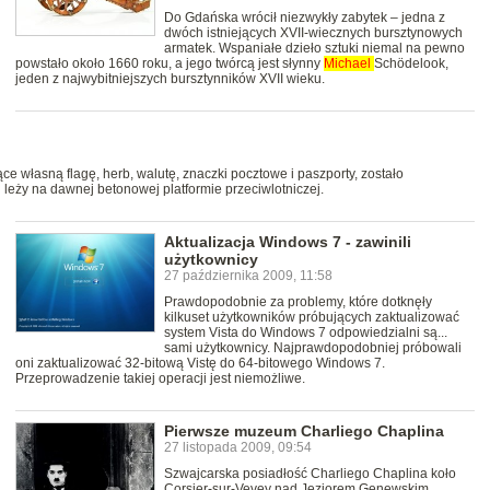
Do Gdańska wrócił niezwykły zabytek – jedna z
dwóch istniejących XVII-wiecznych bursztynowych
armatek. Wspaniałe dzieło sztuki niemal na pewno
powstało około 1660 roku, a jego twórcą jest słynny
Michael
Schödelook,
jeden z najwybitniejszych bursztynników XVII wieku.
e własną flagę, herb, walutę, znaczki pocztowe i paszporty, zostało
leży na dawnej betonowej platformie przeciwlotniczej.
Aktualizacja Windows 7 - zawinili
użytkownicy
27 października 2009, 11:58
Prawdopodobnie za problemy, które dotknęły
kilkuset użytkowników próbujących zaktualizować
system Vista do Windows 7 odpowiedzialni są...
sami użytkownicy. Najprawdopodobniej próbowali
oni zaktualizować 32-bitową Vistę do 64-bitowego Windows 7.
Przeprowadzenie takiej operacji jest niemożliwe.
Pierwsze muzeum Charliego Chaplina
27 listopada 2009, 09:54
Szwajcarska posiadłość Charliego Chaplina koło
Corsier-sur-Vevey nad Jeziorem Genewskim