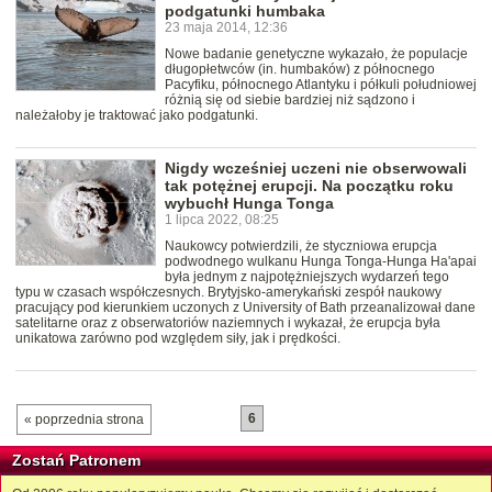
podgatunki humbaka
23 maja 2014, 12:36
Nowe badanie genetyczne wykazało, że populacje
długopłetwców (in. humbaków) z północnego
Pacyfiku, północnego Atlantyku i półkuli południowej
różnią się od siebie bardziej niż sądzono i
należałoby je traktować jako podgatunki.
Nigdy wcześniej uczeni nie obserwowali
tak potężnej erupcji. Na początku roku
wybuchł Hunga Tonga
1 lipca 2022, 08:25
Naukowcy potwierdzili, że styczniowa erupcja
podwodnego wulkanu Hunga Tonga-Hunga Ha'apai
była jednym z najpotężniejszych wydarzeń tego
typu w czasach współczesnych. Brytyjsko-amerykański zespół naukowy
pracujący pod kierunkiem uczonych z University of Bath przeanalizował dane
satelitarne oraz z obserwatoriów naziemnych i wykazał, że erupcja była
unikatowa zarówno pod względem siły, jak i prędkości.
6
« poprzednia strona
Zostań Patronem