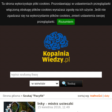
Ta strona wykorzystuje pliki cookies. Pozostawiając w ustawieniach przeglądarki
włączoną obsługę plików cookies wyrażasz zgodę na ich użycie. Jeśli nie
zgadzasz się na wykorzystanie plików cookies, zmień ustawienia swojej
przeglądarki.
Rozumiem
Strona główna
>
Szukaj "Pacyfik"
sortuj wg:
trafności
|
daty
Inky - mistrz ucieczki
15 kwietnia 2016, 11:49