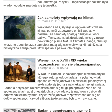
południowego Pacyfiku. Dotychczas jednak nie było
wiadomo, gdzie znajduje się jednostka.
Jak samoloty wpływają na klimat
31 marca 2011, 16:01
Większość z nas, słysząc o wpływie lotnictwa na
klimat, pomyśli zapewne o emisji węgla, tym
bardziej, że samoloty spalają olbrzymie ilości
paliwa. Tymczasem, jak dowiadujemy się z nowo
powstałego pisma Nature Climate Change, chmury
tworzone obecnie przez samoloty, mają większy wpływ na klimat niż cała
historyczna emisja produktów spalania paliwa lotniczego.
Wiemy, jak w XVIII i XIX wieku
rozprzestrzeniało się chrześcijaństwo
1 sierpnia 2018, 05:34
W Nature Human Behaviour opublikowano artykuł,
którego autorzy odpowiadają na pytanie, w jaki
sposób chrześcijaństwo z niewielkiej judaistycznej
sekty stało się jedną z największych religii świata.
Badania dotyczące rozprzestrzeniania się religii przeprowadzono na 70
społecznościach austronezyjskich, a prowadzący je naukowcy usiłowali
odpowiedzieć na pytanie, czy chrześcijaństwo rozpowszechniało się od
dołów społecznych czy od elit oraz jakie zmiany były z tym związane.
Badanie genetyczne ujawniło 3