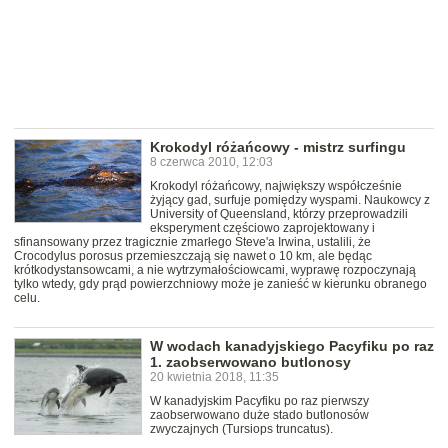
Krokodyl różańcowy - mistrz surfingu
8 czerwca 2010, 12:03
Krokodyl różańcowy, największy współcześnie
żyjący gad, surfuje pomiędzy wyspami. Naukowcy z
University of Queensland, którzy przeprowadzili
eksperyment częściowo zaprojektowany i
sfinansowany przez tragicznie zmarłego Steve'a Irwina, ustalili, że
Crocodylus porosus przemieszczają się nawet o 10 km, ale będąc
krótkodystansowcami, a nie wytrzymałościowcami, wyprawę rozpoczynają
tylko wtedy, gdy prąd powierzchniowy może je zanieść w kierunku obranego
celu.
W wodach kanadyjskiego Pacyfiku po raz
1. zaobserwowano butlonosy
20 kwietnia 2018, 11:35
W kanadyjskim Pacyfiku po raz pierwszy
zaobserwowano duże stado butlonosów
zwyczajnych (Tursiops truncatus).