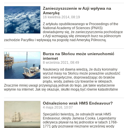
Zanieczyszczenie w Azji wpływa na
Amerykę
16 kwietnia 2014, 08:19
Z artykułu opublikowanego w Proceedings of the
National Academy of Sciences (PNAS)
dowiadujemy się, że zanieczyszczenia pochodzące
z Azji wzmagają siłę zimowych burz na północnym
zachodzie Pacyfiku i wpływają na pogodę nad Ameryką Północną.
Burza na Słońcu może unieruchomić
internet
8 września 2021, 08:49
Naukowcy od dawna wiedzą, że duży koronalny
wyrzut masy na Słońcu może poważnie uszkodzić
sieci energetyczne, doprowadzając do braków
prądu, wody, paliwa czy towarów w sklepach.
Znacznie mniej uwagi przywiązują jednak do tego, jak takie wydarzenie
wpłynie na internet. Jak się okazuje, skutki mogą być równie katastrofalne
Odnaleziono wrak HMS Endeavour?
4 maja 2016, 10:07
Specjaliści twierdzą, że odnaleźli wrak HMS
Endeavour, okrętu Jamesa Cooka. Legendarny
odkrywca pływał na tej jednostce w latach 1768-
1771 gdy poznawał nieznane wcześniej wody