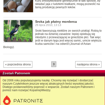
Kury zmodyfikowane genetycznie w taki sposób, by
składać jaja z ludzkimi białkami, mogą pozwolić na
tanią produkcję pewnych leków.
Sroka jak płatny morderca
26 lipca 2010, 13:13
Sroki faworyzują niektóre ze swoich piskląt. Robią to
jednak na dziwnej zasadzie: lepiej opiekują się
młodymi z przeważającej w gnieździe płci. Tak więc
jeśli w danym lęgu jest więcej samic, umrze większa
liczba samców i na odwrót (Journal of Avian
Biology).
3
« poprzednia strona
następna strona »
Zostań Patronem
Od 2006 roku popularyzujemy naukę. Chcemy się rozwijać i dostarczać
naszym Czytelnikom jeszcze więcej atrakcyjnych treści wysokiej jakości.
Dlatego postanowiliśmy poprosić o wsparcie. Zostań naszym Patronem i
pomóż nam rozwijać KopalnięWiedzy.