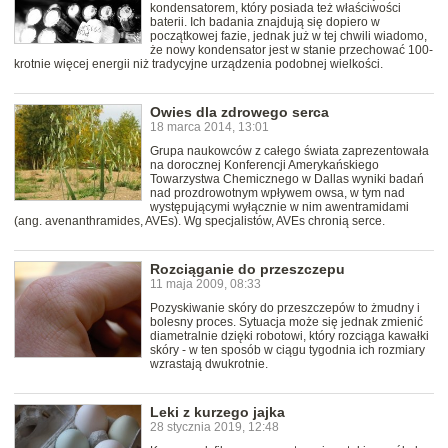
kondensatorem, który posiada też właściwości
baterii. Ich badania znajdują się dopiero w
początkowej fazie, jednak już w tej chwili wiadomo,
że nowy kondensator jest w stanie przechować 100-
krotnie więcej energii niż tradycyjne urządzenia podobnej wielkości.
Owies dla zdrowego serca
18 marca 2014, 13:01
Grupa naukowców z całego świata zaprezentowała
na dorocznej Konferencji Amerykańskiego
Towarzystwa Chemicznego w Dallas wyniki badań
nad prozdrowotnym wpływem owsa, w tym nad
występującymi wyłącznie w nim awentramidami
(ang. avenanthramides, AVEs). Wg specjalistów, AVEs chronią serce.
Rozciąganie do przeszczepu
11 maja 2009, 08:33
Pozyskiwanie skóry do przeszczepów to żmudny i
bolesny proces. Sytuacja może się jednak zmienić
diametralnie dzięki robotowi, który rozciąga kawałki
skóry - w ten sposób w ciągu tygodnia ich rozmiary
wzrastają dwukrotnie.
Leki z kurzego jajka
28 stycznia 2019, 12:48