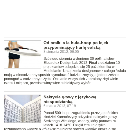
Od pralki a la hula-hoop po lejek
przypominający harfę eolską
8 sierpnia 2012, 06:05
Szóstego sierpnia wyłoniono 30 półfinalistów
Electrolux Design Lab 2012. Finał z udziałem 10
projektantów odbędzie się 25 października w
Mediolanie. Urządzenia designerów z całego świata
mają w niecodzienny sposób stymulować ludzkie zmysły, a jednocześnie
pomagać w codziennym życiu. Opisanie wszystkich zabrałoby zbyt wiele
czasu i miejsca, przedstawimy więc subiektywny wybór...
Nakrycie głowy z językową
niespodzianką
6 marca 2013, 07:19
Ponad 500 lat po zagrabieniu przez japońskich
złodziei Koreańczycy odzyskali nakrycie głowy
Sedzonga Wielkiego, władcy, który panował w
latach 1418-1450. Dzięki temu nie tylko
rozbudowano wiedzę o królewskim ubiorze sprzed wieków, okazało się