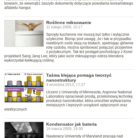
bowiem, że wewnątrz zaszyto dokumenty dotyczące powstania koreańskiego
alfabetu hangul.
Roślinne miksowanie
11 lutego 2009, 10:17
Sprzęty kuchenne nie muszą być tylko i wyłącznie
użyteczne. Biorąc pod uwagę, że i tak w przypadku
niektórych osób stoją na blatach, spełniając głównie
rolę ozdoby, można spróbować połączyć przyjemne
z pożytecznym. Tak też postąpił pochodzący z Korei
projektant Sang Jang Lee, który jako wzór miksującego ostrza blendera
wykorzystał kiełkującą roślinę.
Taśma klejąca pomaga tworzyć
nanostruktury
4 września 2013, 17:27
Uczeni z University of Minnesota, Argonne National
Laboratory opracowali prostą, przełomową technikę
produkcji nanostruktur, która umożliwi wytwarzania
mniejszych i lepszych urządzeń optycznych oraz
elektrycznych
Kondensator jak bateria
16 marca 2009, 19:30
Naukowcy University of Maryland pracują nad