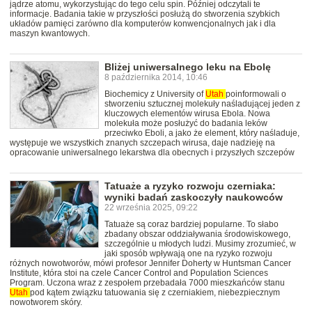
jądrze atomu, wykorzystując do tego celu spin. Później odczytali te
informacje. Badania takie w przyszłości posłużą do stworzenia szybkich
układów pamięci zarówno dla komputerów konwencjonalnych jak i dla
maszyn kwantowych.
Bliżej uniwersalnego leku na Ebolę
8 października 2014, 10:46
Biochemicy z University of
Utah
poinformowali o
stworzeniu sztucznej molekuły naśladującej jeden z
kluczowych elementów wirusa Ebola. Nowa
molekuła może posłużyć do badania leków
przeciwko Eboli, a jako że element, który naśladuje,
występuje we wszystkich znanych szczepach wirusa, daje nadzieję na
opracowanie uniwersalnego lekarstwa dla obecnych i przyszłych szczepów
Tatuaże a ryzyko rozwoju czerniaka:
wyniki badań zaskoczyły naukowców
22 września 2025, 09:22
Tatuaże są coraz bardziej popularne. To słabo
zbadany obszar oddziaływania środowiskowego,
szczególnie u młodych ludzi. Musimy zrozumieć, w
jaki sposób wpływają one na ryzyko rozwoju
różnych nowotworów, mówi profesor Jennifer Doherty w Huntsman Cancer
Institute, która stoi na czele Cancer Control and Population Sciences
Program. Uczona wraz z zespołem przebadała 7000 mieszkańców stanu
Utah
pod kątem związku tatuowania się z czerniakiem, niebezpiecznym
nowotworem skóry.