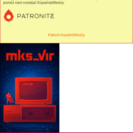
pomóż nam rozwijać KopalnięWiedzy.
Patroni KopalniWiedzy