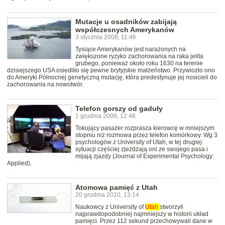
Mutacje u osadników zabijają
współczesnych Amerykanów
3 stycznia 2008, 11:46
Tysiące Amerykanów jest narażonych na
zwiększone ryzyko zachorowania na raka jelita
grubego, ponieważ około roku 1630 na terenie
dzisiejszego USA osiedliło się pewne brytyjskie małżeństwo. Przywiozło ono
do Ameryki Północnej genetyczną mutację, która predestynuje jej nosicieli do
zachorowania na nowotwór.
Telefon gorszy od gaduły
1 grudnia 2008, 12:46
Tokujący pasażer rozprasza kierowcę w mniejszym
stopniu niż rozmowa przez telefon komórkowy. Wg 3
psychologów z University of Utah, w tej drugiej
sytuacji częściej zjeżdżają oni ze swojego pasa i
mijają zjazdy (Journal of Experimental Psychology:
Applied).
Atomowa pamięć z Utah
20 grudnia 2010, 13:14
Naukowcy z University of
Utah
stworzyli
najprawdopodobniej najmniejszy w historii układ
pamięci. Przez 112 sekund przechowywali dane w