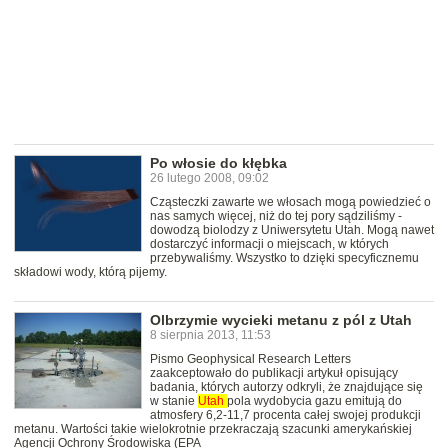
Po włosie do kłębka
26 lutego 2008, 09:02
Cząsteczki zawarte we włosach mogą powiedzieć o
nas samych więcej, niż do tej pory sądziliśmy -
dowodzą biolodzy z Uniwersytetu Utah. Mogą nawet
dostarczyć informacji o miejscach, w których
przebywaliśmy. Wszystko to dzięki specyficznemu
składowi wody, którą pijemy.
Olbrzymie wycieki metanu z pól z Utah
8 sierpnia 2013, 11:53
Pismo Geophysical Research Letters
zaakceptowało do publikacji artykuł opisujący
badania, których autorzy odkryli, że znajdujące się
w stanie
Utah
pola wydobycia gazu emitują do
atmosfery 6,2-11,7 procenta całej swojej produkcji
metanu. Wartości takie wielokrotnie przekraczają szacunki amerykańskiej
Agencji Ochrony Środowiska (EPA