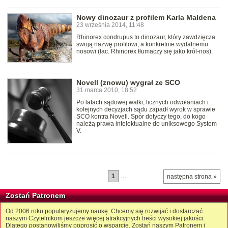
Nowy dinozaur z profilem Karla Maldena
23 września 2014, 11:48
Rhinorex condrupus to dinozaur, który zawdzięcza
swoją nazwę profilowi, a konkretnie wydatnemu
nosowi (łac. Rhinorex tłumaczy się jako król-nos).
Novell (znowu) wygrał ze SCO
31 marca 2010, 18:52
Po latach sądowej walki, licznych odwołaniach i
kolejnych decyzjach sądu zapadł wyrok w sprawie
SCO kontra Novell. Spór dotyczy tego, do kogo
należą prawa intelektualne do uniksowego System
V.
1
…
następna strona »
Zostań Patronem
Od 2006 roku popularyzujemy naukę. Chcemy się rozwijać i dostarczać
naszym Czytelnikom jeszcze więcej atrakcyjnych treści wysokiej jakości.
Dlatego postanowiliśmy poprosić o wsparcie. Zostań naszym Patronem i