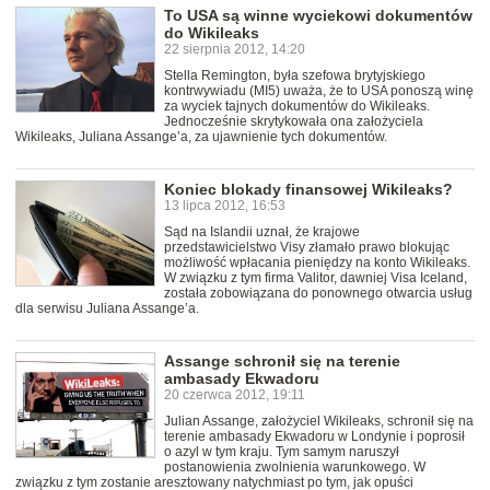
To USA są winne wyciekowi dokumentów
do Wikileaks
22 sierpnia 2012, 14:20
Stella Remington, była szefowa brytyjskiego
kontrwywiadu (MI5) uważa, że to USA ponoszą winę
za wyciek tajnych dokumentów do Wikileaks.
Jednocześnie skrytykowała ona założyciela
Wikileaks, Juliana Assange’a, za ujawnienie tych dokumentów.
Koniec blokady finansowej Wikileaks?
13 lipca 2012, 16:53
Sąd na Islandii uznał, że krajowe
przedstawicielstwo Visy złamało prawo blokując
możliwość wpłacania pieniędzy na konto Wikileaks.
W związku z tym firma Valitor, dawniej Visa Iceland,
została zobowiązana do ponownego otwarcia usług
dla serwisu Juliana Assange’a.
Assange schronił się na terenie
ambasady Ekwadoru
20 czerwca 2012, 19:11
Julian Assange, założyciel Wikileaks, schronił się na
terenie ambasady Ekwadoru w Londynie i poprosił
o azyl w tym kraju. Tym samym naruszył
postanowienia zwolnienia warunkowego. W
związku z tym zostanie aresztowany natychmiast po tym, jak opuści