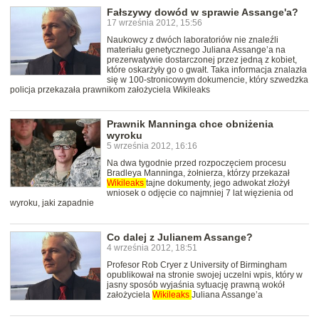
Fałszywy dowód w sprawie Assange'a?
17 września 2012, 15:56
Naukowcy z dwóch laboratoriów nie znaleźli
materiału genetycznego Juliana Assange’a na
prezerwatywie dostarczonej przez jedną z kobiet,
które oskarżyły go o gwałt. Taka informacja znalazła
się w 100-stronicowym dokumencie, który szwedzka
policja przekazała prawnikom założyciela Wikileaks
Prawnik Manninga chce obniżenia
wyroku
5 września 2012, 16:16
Na dwa tygodnie przed rozpoczęciem procesu
Bradleya Manninga, żołnierza, którzy przekazał
Wikileaks
tajne dokumenty, jego adwokat złożył
wniosek o odjęcie co najmniej 7 lat więzienia od
wyroku, jaki zapadnie
Co dalej z Julianem Assange?
4 września 2012, 18:51
Profesor Rob Cryer z University of Birmingham
opublikował na stronie swojej uczelni wpis, który w
jasny sposób wyjaśnia sytuację prawną wokół
założyciela
Wikileaks
Juliana Assange’a