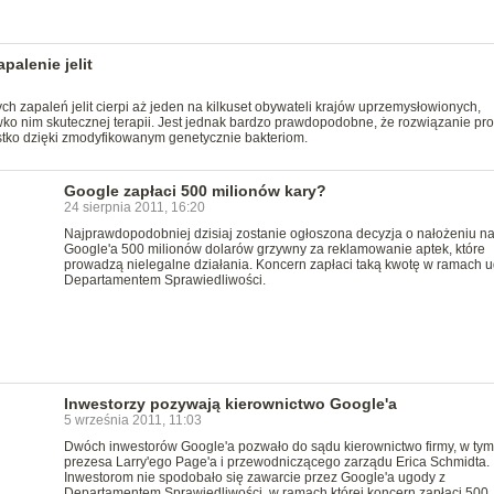
palenie jelit
h zapaleń jelit cierpi aż jeden na kilkuset obywateli krajów uprzemysłowionych,
ko nim skutecznej terapii. Jest jednak bardzo prawdopodobne, że rozwiązanie pr
stko dzięki zmodyfikowanym genetycznie bakteriom.
Google zapłaci 500 milionów kary?
24 sierpnia 2011, 16:20
Najprawdopodobniej dzisiaj zostanie ogłoszona decyzja o nałożeniu n
Google'a 500 milionów dolarów grzywny za reklamowanie aptek, które
prowadzą nielegalne działania. Koncern zapłaci taką kwotę w ramach 
Departamentem Sprawiedliwości.
Inwestorzy pozywają kierownictwo Google'a
5 września 2011, 11:03
Dwóch inwestorów Google'a pozwało do sądu kierownictwo firmy, w tym
prezesa Larry'ego Page'a i przewodniczącego zarządu Erica Schmidta.
Inwestorom nie spodobało się zawarcie przez Google'a ugody z
Departamentem Sprawiedliwości, w ramach której koncern zapłaci 500