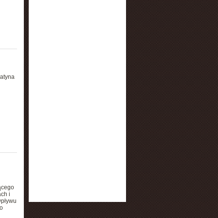
eatyna
ącego
ch i
wpływu
o