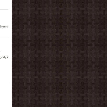
oblemu
a
ugody z