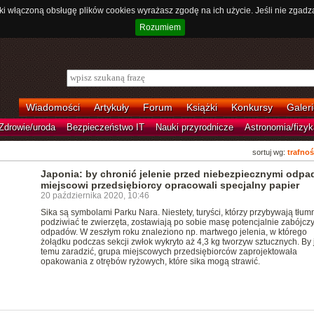
ki włączoną obsługę plików cookies wyrażasz zgodę na ich użycie. Jeśli nie zgadz
Rozumiem
Wiadomości
Artykuły
Forum
Książki
Konkursy
Galeri
Zdrowie/uroda
Bezpieczeństwo IT
Nauki przyrodnicze
Astronomia/fizyk
sortuj wg:
trafnoś
Japonia: by chronić jelenie przed niebezpiecznymi odpa
miejscowi przedsiębiorcy opracowali specjalny papier
20 października 2020, 10:46
Sika są symbolami Parku Nara. Niestety, turyści, którzy przybywają tłumn
podziwiać te zwierzęta, zostawiają po sobie masę potencjalnie zabójcz
odpadów. W zeszłym roku znaleziono np. martwego jelenia, w którego
żołądku podczas sekcji zwłok wykryto aż 4,3 kg tworzyw sztucznych. By 
temu zaradzić, grupa miejscowych przedsiębiorców zaprojektowała
opakowania z otrębów ryżowych, które sika mogą strawić.