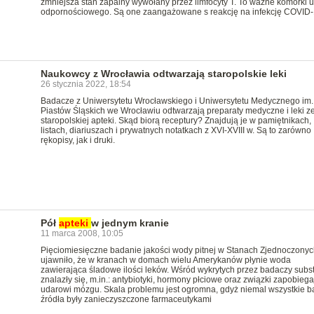
zmniejsza stan zapalny wywołany przez limfocyty T. To ważne komórki 
odpornościowego. Są one zaangażowane s reakcję na infekcję COVID
Naukowcy z Wrocławia odtwarzają staropolskie leki
26 stycznia 2022, 18:54
Badacze z Uniwersytetu Wrocławskiego i Uniwersytetu Medycznego im.
Piastów Śląskich we Wrocławiu odtwarzają preparaty medyczne i leki z
staropolskiej apteki. Skąd biorą receptury? Znajdują je w pamiętnikach,
listach, diariuszach i prywatnych notatkach z XVI-XVIII w. Są to zarówno
rękopisy, jak i druki.
Pół
apteki
w jednym kranie
11 marca 2008, 10:05
Pięciomiesięczne badanie jakości wody pitnej w Stanach Zjednoczonyc
ujawniło, że w kranach w domach wielu Amerykanów płynie woda
zawierająca śladowe ilości leków. Wśród wykrytych przez badaczy subst
znalazły się, m.in.: antybiotyki, hormony płciowe oraz związki zapobieg
udarowi mózgu. Skala problemu jest ogromna, gdyż niemal wszystkie 
źródła były zanieczyszczone farmaceutykami