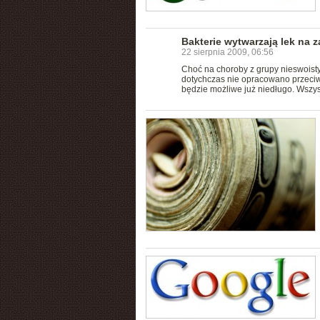
Bakterie wytwarzają lek na za
22 sierpnia 2009, 06:56
Choć na choroby z grupy nieswoistyc
dotychczas nie opracowano przeciw
będzie możliwe już niedługo. Wszy