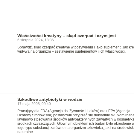
Właściwości kreatyny – skąd czerpać i czym jest
6 sierpnia 2024, 18:36
Sprawdź, skąd czerpać kreatynę w pożywieniu i jako suplement. Jak kr
wpływa na organizm – zestawienie suplementów i ich właściwości.
Szkodliwe antybiotyki w wodzie
17 maja 2008, 09:40
Pracujący dla FDA (Agencja ds. Żywności i Leków) oraz EPA (Agencja
Ochrony Środowiska) postanowili przyjrzeć się dokładnie skutkom rosn
lawinowo stosowania środków antybakteryjnych zawartych w kosmetyka
środkach czyszczących. Głównym obiektem ich badań było określenie 
tego typu substancji zarówno na organizm człowieka, jak i na środowisk
naturalne.