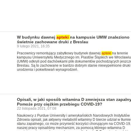
W budynku dawnej
apteki
na kampusie UMW znaleziono
świetnie zachowane druki z Breslau
9 lutego 2021, 16:35
Pracownicy remontujący zabytkowy budynek dawnej
apteki
na terenie
kampusu Uniwersytetu Medycznego im. Piastów Śląskich we Wrocławiu
(UMW) odkryli pod dachówkami plik dokumentów pochodzących jeszcz
Breslau. Są to zachowane w bardzo dobrym stanie niewypełnione druki
urodzenia i pokwitowań wynagrodzeń.
Opisali, w jaki sposób witamina D zmniejsza stan zapalny
Pomoże przy ciężkim przebiegu COVID-19?
22 listopada 2021, 07:08
Naukowcy z Purdue University i amerykańskich Narodowych Instytutów
Zdrowia opisali, jak aktywny metabolit witaminy D bierze udział w tłumie
stanu zapalnego, co może przynieść korzyści chorującym na COVID-19
naszej pracy opisaliśmy mechanizm, za pomocą którego witamina D