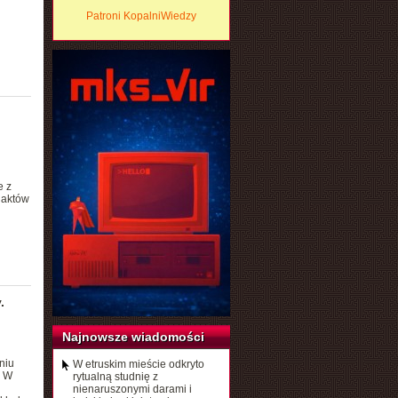
Patroni KopalniWiedzy
e z
 aktów
.
Najnowsze wiadomości
niu
W etruskim mieście odkryto
. W
rytualną studnię z
nienaruszonymi darami i