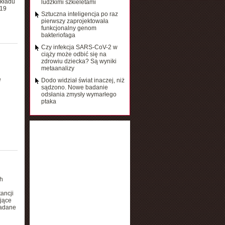
układu
ludzkimi szkieletami
-19
Sztuczna inteligencja po raz
pierwszy zaprojektowała
funkcjonalny genom
bakteriofaga
Czy infekcja SARS-CoV-2 w
ciąży może odbić się na
zdrowiu dziecka? Są wyniki
metaanalizy
e
Dodo widział świat inaczej, niż
sądzono. Nowe badanie
odsłania zmysły wymarłego
ptaka
h
ancji
ające
badane