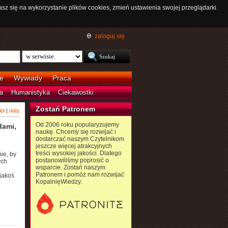
asz się na wykorzystanie plików cookies, zmień ustawienia swojej przeglądarki.
zaloguj się
e
Wywiady
Praca
a
Humanistyka
Ciekawostki
Zostań Patronem
ci
|
daty
Od 2006 roku popularyzujemy
dami,
naukę. Chcemy się rozwijać i
dostarczać naszym Czytelnikom
jeszcze więcej atrakcyjnych
treści wysokiej jakości. Dlatego
ie, by
postanowiliśmy poprosić o
ych
wsparcie. Zostań naszym
Patronem i pomóż nam rozwijać
jakoś
KopalnięWiedzy.