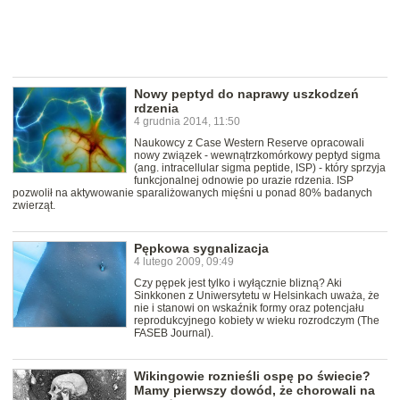
Nowy peptyd do naprawy uszkodzeń
rdzenia
4 grudnia 2014, 11:50
Naukowcy z Case Western Reserve opracowali
nowy związek - wewnątrzkomórkowy peptyd sigma
(ang. intracellular sigma peptide, ISP) - który sprzyja
funkcjonalnej odnowie po urazie rdzenia. ISP
pozwolił na aktywowanie sparaliżowanych mięśni u ponad 80% badanych
zwierząt.
Pępkowa sygnalizacja
4 lutego 2009, 09:49
Czy pępek jest tylko i wyłącznie blizną? Aki
Sinkkonen z Uniwersytetu w Helsinkach uważa, że
nie i stanowi on wskaźnik formy oraz potencjału
reprodukcyjnego kobiety w wieku rozrodczym (The
FASEB Journal).
Wikingowie roznieśli ospę po świecie?
Mamy pierwszy dowód, że chorowali na