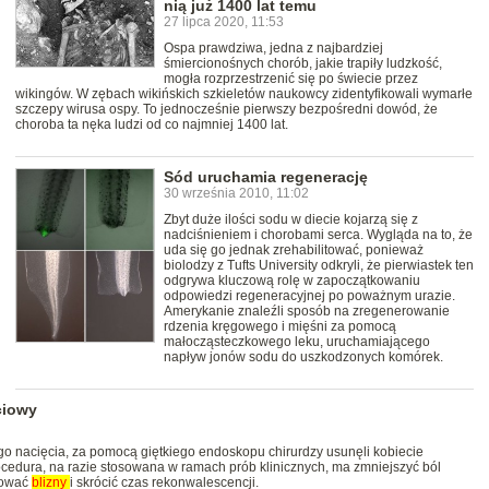
nią już 1400 lat temu
27 lipca 2020, 11:53
Ospa prawdziwa, jedna z najbardziej
śmiercionośnych chorób, jakie trapiły ludzkość,
mogła rozprzestrzenić się po świecie przez
wikingów. W zębach wikińskich szkieletów naukowcy zidentyfikowali wymarłe
szczepy wirusa ospy. To jednocześnie pierwszy bezpośredni dowód, że
choroba ta nęka ludzi od co najmniej 1400 lat.
Sód uruchamia regenerację
30 września 2010, 11:02
Zbyt duże ilości sodu w diecie kojarzą się z
nadciśnieniem i chorobami serca. Wygląda na to, że
uda się go jednak zrehabilitować, ponieważ
biolodzy z Tufts University odkryli, że pierwiastek ten
odgrywa kluczową rolę w zapoczątkowaniu
odpowiedzi regeneracyjnej po poważnym urazie.
Amerykanie znaleźli sposób na zregenerowanie
rdzenia kręgowego i mięśni za pomocą
małocząsteczkowego leku, uruchamiającego
napływ jonów sodu do uszkodzonych komórek.
ciowy
o nacięcia, za pomocą giętkiego endoskopu chirurdzy usunęli kobiecie
edura, na razie stosowana w ramach prób klinicznych, ma zmniejszyć ból
nować
blizny
i skrócić czas rekonwalescencji.