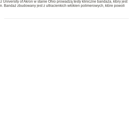
z University of Akron w stanie Ohio prowadzą testy kliniczne bandaża, który jest
ran. Bandaż zbudowany jest z ultracienkich włókien polimerowych, które powoli