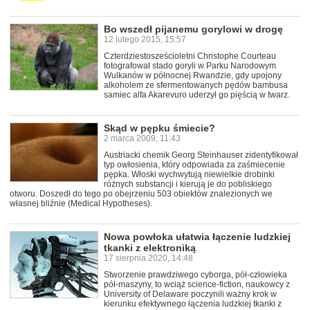
Bo wszedł pijanemu gorylowi w drogę
12 lutego 2015, 15:57
Czterdziestosześcioletni Christophe Courteau
fotografował stado goryli w Parku Narodowym
Wulkanów w północnej Rwandzie, gdy upojony
alkoholem ze sfermentowanych pędów bambusa
samiec alfa Akarevuro uderzył go pięścią w twarz.
Skąd w pępku śmiecie?
2 marca 2009, 11:43
Austriacki chemik Georg Steinhauser zidentyfikował
typ owłosienia, który odpowiada za zaśmiecenie
pępka. Włoski wychwytują niewielkie drobinki
różnych substancji i kierują je do pobliskiego
otworu. Doszedł do tego po obejrzeniu 503 obiektów znalezionych we
własnej bliźnie (Medical Hypotheses).
Nowa powłoka ułatwia łączenie ludzkiej
tkanki z elektroniką
17 sierpnia 2020, 14:48
Stworzenie prawdziwego cyborga, pół-człowieka
pół-maszyny, to wciąż science-fiction, naukowcy z
University of Delaware poczynili ważny krok w
kierunku efektywnego łączenia ludzkiej tkanki z