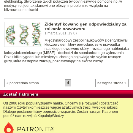
elektroniką. Stworzenie takich połączeń byłoby niezwykle pomocne np. w
medycynie, jednak stanowi ono olbrzymi problem ze względu na
bliznowacenie tkanki
Zidentyfikowano gen odpowiedzialny za
znikanie nowotworu
1 marca 2011, 19:07
Międzynarodowy zespół naukowców zidentyfikował
kluczowy gen, który powoduje, że w przypadku
rzadkiego nowotworu skóry - rozsianego nabłoniaka
kolczystokomórkowego (MSSE) - dochodzi do spontanicznego wyleczenia.
Przez kilka tygodni lub miesięcy u chorego pojawiają się szybko rosnące
guzy, które następnie znikają, pozostawiając na skórze blizny.
4
« poprzednia strona
następna strona »
Zostań Patronem
Od 2006 roku popularyzujemy naukę. Chcemy się rozwijać i dostarczać
naszym Czytelnikom jeszcze więcej atrakcyjnych treści wysokiej jakości.
Dlatego postanowiliśmy poprosić o wsparcie. Zostań naszym Patronem i
pomóż nam rozwijać KopalnięWiedzy.