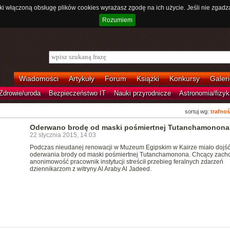
ki włączoną obsługę plików cookies wyrażasz zgodę na ich użycie. Jeśli nie zgadz
Rozumiem
Wiadomości
Artykuły
Forum
Książki
Konkursy
Galeri
Zdrowie/uroda
Bezpieczeństwo IT
Nauki przyrodnicze
Astronomia/fizyk
sortuj wg:
trafnoś
Oderwano brodę od maski pośmiertnej Tutanchamonona
22 stycznia 2015, 14:03
Podczas nieudanej renowacji w Muzeum Egipskim w Kairze miało dojść
oderwania brody od maski pośmiertnej Tutanchamonona. Chcący zac
anonimowość pracownik instytucji streścił przebieg feralnych zdarzeń
dziennikarzom z witryny Al Araby Al Jadeed.