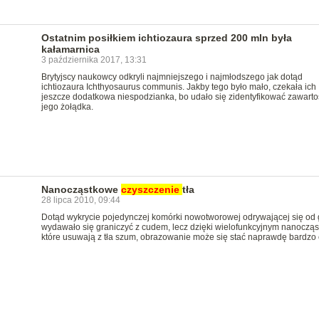
Ostatnim posiłkiem ichtiozaura sprzed 200 mln była
kałamarnica
3 października 2017, 13:31
Brytyjscy naukowcy odkryli najmniejszego i najmłodszego jak dotąd
ichtiozaura Ichthyosaurus communis. Jakby tego było mało, czekała ich
jeszcze dodatkowa niespodzianka, bo udało się zidentyfikować zawarto
jego żołądka.
Nanocząstkowe
czyszczenie
tła
28 lipca 2010, 09:44
Dotąd wykrycie pojedynczej komórki nowotworowej odrywającej się od
wydawało się graniczyć z cudem, lecz dzięki wielofunkcyjnym nanocząs
które usuwają z tła szum, obrazowanie może się stać naprawdę bardzo 