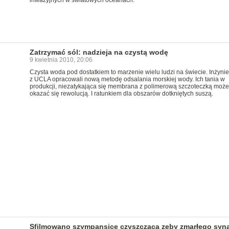
inwazyjnych w światowych oceanach.
Zatrzymać sól: nadzieja na czystą wodę
9 kwietnia 2010, 20:06
Czysta woda pod dostatkiem to marzenie wielu ludzi na świecie. Inżyni
z UCLA opracowali nową metodę odsalania morskiej wody. Ich tania w
produkcji, niezatykająca się membrana z polimerową szczoteczką może
okazać się rewolucją. I ratunkiem dla obszarów dotkniętych suszą.
Sfilmowano szympansicę czyszczącą zęby zmarłego syn