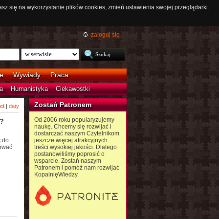
asz się na wykorzystanie plików cookies, zmień ustawienia swojej przeglądarki.
zaloguj się
e
Wywiady
Praca
a
Humanistyka
Ciekawostki
Zostań Patronem
ci
|
daty
Od 2006 roku popularyzujemy
?
naukę. Chcemy się rozwijać i
dostarczać naszym Czytelnikom
 do
jeszcze więcej atrakcyjnych
hować
treści wysokiej jakości. Dlatego
postanowiliśmy poprosić o
wsparcie. Zostań naszym
Patronem i pomóż nam rozwijać
KopalnięWiedzy.