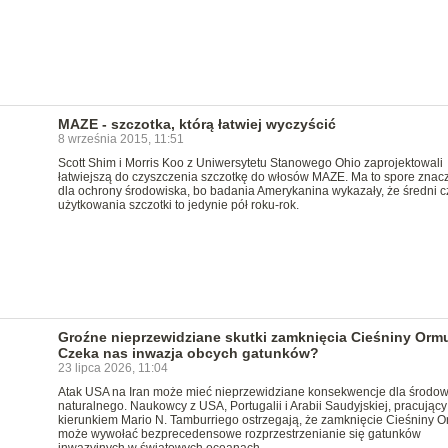
MAZE - szczotka, którą łatwiej wyczyścić
8 września 2015, 11:51
Scott Shim i Morris Koo z Uniwersytetu Stanowego Ohio zaprojektowali
łatwiejszą do czyszczenia szczotkę do włosów MAZE. Ma to spore znac
dla ochrony środowiska, bo badania Amerykanina wykazały, że średni c
użytkowania szczotki to jedynie pół roku-rok.
Groźne nieprzewidziane skutki zamknięcia Cieśniny Orm
Czeka nas inwazja obcych gatunków?
23 lipca 2026, 11:04
Atak USA na Iran może mieć nieprzewidziane konsekwencje dla środow
naturalnego. Naukowcy z USA, Portugalii i Arabii Saudyjskiej, pracując
kierunkiem Mario N. Tamburriego ostrzegają, że zamknięcie Cieśniny 
może wywołać bezprecedensowe rozprzestrzenianie się gatunków