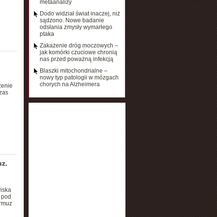
metaanalizy
Dodo widział świat inaczej, niż
sądzono. Nowe badanie
odsłania zmysły wymarłego
ptaka
Zakażenie dróg moczowych –
jak komórki czuciowe chronią
nas przed poważną infekcją
Blaszki mitochondrialne –
nowy typ patologii w mózgach
chorych na Alzheimera
zenie
zas
uz.
iska
y pod
Ormuz