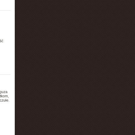
ść
 guza
tkom,
czułe.