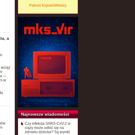
Patroni KopalniWiedzy
ta, a
po
i wciąż
ie
sa —
ni w
tu
Najnowsze wiadomości
emów
Czy infekcja SARS-CoV-2 w
rm
ciąży może odbić się na
zdrowiu dziecka? Są wyniki