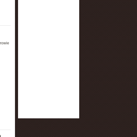
erowie
a