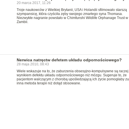
20 marca 2017, 11:26
Troje naukowców z Wielkiej Brytanii, USA i Holandii sfilmowało starszą
szympansicę, która czyściła zęby swojego zmarłego syna Thomasa.
Niezwykłe nagranie powstało w Chimfunshi Wildlife Orphanage Trust w
Zambii.
Nerwica natręctw defetem układu odpornościowego?
28 maja 2010, 08:43
Wiele wskazuje na to, że zaburzenia obsesyjno-kompulsywne są raczej
wynikiem defektu układu odpornościowego niż mózgu. Sugeruje to, że
pacjentom walczącym z chorobą upośledzającą ich życie pomogłaby zu
inna metoda terapii niż dotąd stosowane.