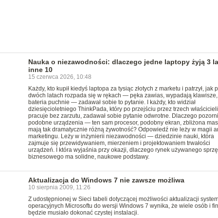
Nauka o niezawodności: dlaczego jedne laptopy żyją 3 la
inne 10
15 czerwca 2026, 10:48
Każdy, kto kupił kiedyś laptopa za tysiąc złotych z marketu i patrzył, jak 
dwóch latach rozpada się w rękach — pęka zawias, wypadają klawisze,
bateria puchnie — zadawał sobie to pytanie. I każdy, kto widział
dziesięcioletniego ThinkPada, który po przejściu przez trzech właściciel
pracuje bez zarzutu, zadawał sobie pytanie odwrotne. Dlaczego pozorn
podobne urządzenia — ten sam procesor, podobny ekran, zbliżona ma
mają tak dramatycznie różną żywotność? Odpowiedź nie leży w magii a
marketingu. Leży w inżynierii niezawodności — dziedzinie nauki, która
zajmuje się przewidywaniem, mierzeniem i projektowaniem trwałości
urządzeń. I która wyjaśnia przy okazji, dlaczego rynek używanego sprzę
biznesowego ma solidne, naukowe podstawy.
Aktualizacja do Windows 7 nie zawsze możliwa
10 sierpnia 2009, 11:26
Z udostępnionej w Sieci tabeli dotyczącej możliwości aktualizacji syst
operacyjnych Microsoftu do wersji Windows 7 wynika, że wiele osób i fi
będzie musiało dokonać czystej instalacji.