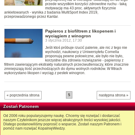
przede wszystkim korzyści zdrowotne ruchu - taką
motywację ma 43 proc. aktywnych fizycznie
ankietowanych - wynika z badania MultiSport Index 2019,
przeprowadzonego przez Kantar.
Papieros z biofiltrem z likopenem i
wyciągiem z winogron
3 stycznia 2012, 17:30
Jeśli ktoś próbuje rzucić palenie, ale nic z tego nie
wychodzi, naukowcy z Uniwersytetu Cornella
proponują pewne połowiczne, ale było nie było,
korzystne dla zdrowia rozwiązanie - papierosy z
filtrem zawierającym ekstrakty naturalnych przeciwutleniaczy, które znacznie
zmniejszają ilość przechodzących do dymu wolnych rodników. W filtrach
wykorzystano likopen i wyciąg z pestek winogron.
5
« poprzednia strona
następna strona »
Zostań Patronem
Od 2006 roku popularyzujemy naukę. Chcemy się rozwijać i dostarczać
naszym Czytelnikom jeszcze więcej atrakcyjnych treści wysokiej jakości.
Dlatego postanowiliśmy poprosić o wsparcie. Zostań naszym Patronem i
pomóż nam rozwijać KopalnięWiedzy.