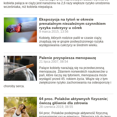
kobieta paląca w ciąży jest narażona na 2,6 razy większe ryzyko urodzenia
wcześniaka, niż kobieta niepaląca.
Ekspozycja na tytoń w okresie
prenatalnym niezależnym czynnikiem
ryzyka cukrzycy u córek
9 marca 2015, 13:56
Kobiety, których rodzice palili w czasie ciąży,
znajdują się w grupie podwyższonego ryzyka
występowania cukrzycy w średnim wieku.
Palenie przyspiesza menopauzę
21 lipca 2007, 08:54
Palące kobiety narażają się na przedwczesną
menopauzę. Zdaniem norweskich naukowców u
pań, które raczą się tytoniem, menopauza może
wystąpić przed 45. rokiem życia. Wiąże się z tym
zwiększone ryzyko zachorowania na osteoporozę i
choroby serca.
64 proc. Polaków aktywnych fizycznie;
ćwiczą głównie dla zdrowia
28 czerwca 2019, 08:55
64 proc. Polaków podejmuje aktywność fizyczną
przynajmniej raz w miesiącu. Skłaniają ich do tego