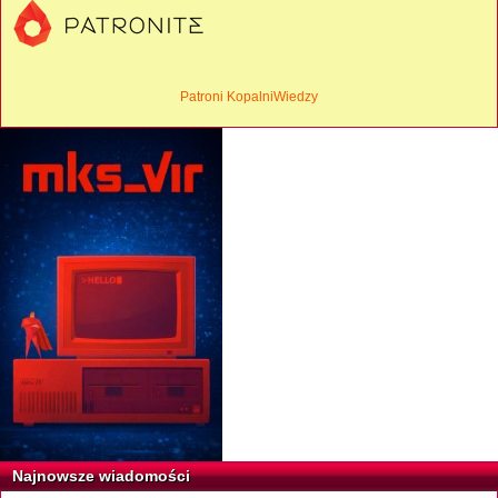
Patroni KopalniWiedzy
Najnowsze wiadomości