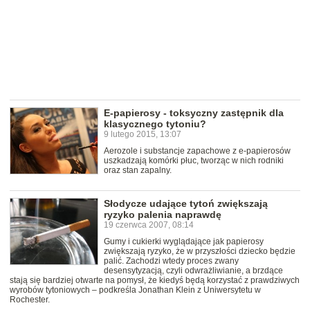
E-papierosy - toksyczny zastępnik dla
klasycznego tytoniu?
9 lutego 2015, 13:07
Aerozole i substancje zapachowe z e-papierosów
uszkadzają komórki płuc, tworząc w nich rodniki
oraz stan zapalny.
Słodycze udające tytoń zwiększają
ryzyko palenia naprawdę
19 czerwca 2007, 08:14
Gumy i cukierki wyglądające jak papierosy
zwiększają ryzyko, że w przyszłości dziecko będzie
palić. Zachodzi wtedy proces zwany
desensytyzacją, czyli odwrażliwianie, a brzdące
stają się bardziej otwarte na pomysł, że kiedyś będą korzystać z prawdziwych
wyrobów tytoniowych – podkreśla Jonathan Klein z Uniwersytetu w
Rochester.