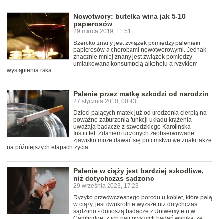
Nowotwory: butelka wina jak 5-10
papierosów
29 marca 2019, 11:51
Szeroko znany jest związek pomiędzy paleniem
papierosów a chorobami nowotworowymi. Jednak
znacznie mniej znany jest związek pomiędzy
umiarkowaną konsumpcją alkoholu a ryzykiem
wystąpienia raka.
Palenie przez matkę szkodzi od narodzin
27 stycznia 2010, 00:43
Dzieci palących matek już od urodzenia cierpią na
poważne zaburzenia funkcji układu krążenia -
uważają badacze z szwedzkiego Karolinska
Institutet. Zdaniem uczonych zaobserwowane
zjawisko może dawać się potomstwu we znaki także
na późniejszych etapach życia.
Palenie w ciąży jest bardziej szkodliwe,
niż dotychczas sądzono
29 września 2023, 17:23
Ryzyko przedwczesnego porodu u kobiet, które palą
w ciąży, jest dwukrotnie wyższe niż dotychczas
sądzono - donoszą badacze z Uniwersytetu w
Cambridge. Z ich najnowszych badań wynika, że