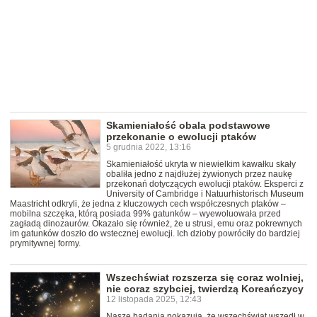
Skamieniałość obala podstawowe
przekonanie o ewolucji ptaków
5 grudnia 2022, 13:16
Skamieniałość ukryta w niewielkim kawałku skały
obaliła jedno z najdłużej żywionych przez naukę
przekonań dotyczących ewolucji ptaków. Eksperci z
University of Cambridge i Natuurhistorisch Museum
Maastricht odkryli, że jedna z kluczowych cech współczesnych ptaków –
mobilna szczęka, którą posiada 99% gatunków – wyewoluowała przed
zagładą dinozaurów. Okazało się również, że u strusi, emu oraz pokrewnych
im gatunków doszło do wstecznej ewolucji. Ich dzioby powróciły do bardziej
prymitywnej formy.
Wszechświat rozszerza się coraz wolniej,
nie coraz szybciej, twierdzą Koreańczycy
12 listopada 2025, 12:43
Nasze badania pokazują, że wszechświat wszedł w