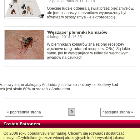
12 października 2011, 12:18
Obecnie ludzie odbierają świat przez pięć zmysłów,
ale jeden z naszych przodków wyposażony był
również w szósty zmysł - elektrorecepcję.
'Węszące' plemniki komarów
4 lutego 2014, 16:35
W plemnikach komarów znaleziono receptory
węchowe (ang. odorant receptors, ORs). Są takie
same, jak te występujące w układzie węchowym
owadów na czułkach.
że nowy trojan atakujący Androida jest równie złożony, co złośliwy kod
ych jest około 60% urządzeń z Androidem.
…
9
…
« poprzednia strona
następna strona »
Zostań Patronem
Od 2006 roku popularyzujemy naukę. Chcemy się rozwijać i dostarczać
naszym Czytelnikom jeszcze więcej atrakcyjnych treści wysokiej jakości.