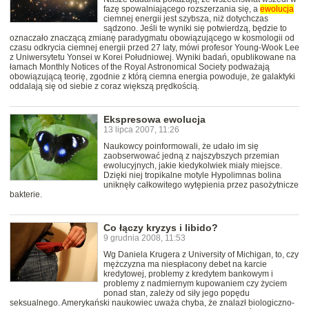
fazę spowalniającego rozszerzania się, a
ewolucja
ciemnej energii jest szybsza, niż dotychczas
sądzono. Jeśli te wyniki się potwierdzą, będzie to
oznaczało znaczącą zmianę paradygmatu obowiązującego w kosmologii od
czasu odkrycia ciemnej energii przed 27 laty, mówi profesor Young-Wook Lee
z Uniwersytetu Yonsei w Korei Południowej. Wyniki badań, opublikowane na
łamach Monthly Notices of the Royal Astronomical Society podważają
obowiązującą teorię, zgodnie z którą ciemna energia powoduje, że galaktyki
oddalają się od siebie z coraz większą prędkością.
Ekspresowa ewolucja
13 lipca 2007, 11:26
Naukowcy poinformowali, że udało im się
zaobserwować jedną z najszybszych przemian
ewolucyjnych, jakie kiedykolwiek miały miejsce.
Dzięki niej tropikalne motyle Hypolimnas bolina
uniknęły całkowitego wytępienia przez pasożytnicze
bakterie.
Co łączy kryzys i libido?
9 grudnia 2008, 11:53
Wg Daniela Krugera z University of Michigan, to, czy
mężczyzna ma niespłacony debet na karcie
kredytowej, problemy z kredytem bankowym i
problemy z nadmiernym kupowaniem czy życiem
ponad stan, zależy od siły jego popędu
seksualnego. Amerykański naukowiec uważa chyba, że znalazł biologiczno-