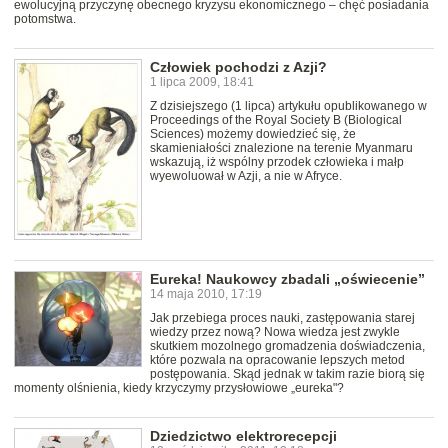
ewolucyjną przyczynę obecnego kryzysu ekonomicznego – chęć posiadania
potomstwa.
Człowiek pochodzi z Azji?
1 lipca 2009, 18:41
Z dzisiejszego (1 lipca) artykułu opublikowanego w
Proceedings of the Royal Society B (Biological
Sciences) możemy dowiedzieć się, że
skamieniałości znalezione na terenie Myanmaru
wskazują, iż wspólny przodek człowieka i małp
wyewoluował w Azji, a nie w Afryce.
Eureka! Naukowcy zbadali „oświecenie”
14 maja 2010, 17:19
Jak przebiega proces nauki, zastępowania starej
wiedzy przez nową? Nowa wiedza jest zwykle
skutkiem mozolnego gromadzenia doświadczenia,
które pozwala na opracowanie lepszych metod
postępowania. Skąd jednak w takim razie biorą się
momenty olśnienia, kiedy krzyczymy przysłowiowe „eureka"?
Dziedzictwo elektrorecepcji