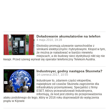
Doładowanie akumulatorów na telefon
4 maja 2010, 19:28
Ekolodzy promują używanie samochodów z
silnikami elektrycznymi i hybrydowymi. Kłopot w tym,
że można je naładować w bardzo niewielu
miejscach, a do budowy sieci dystrybucji nikt się nie
kwapi. Przed szereg wyrwał się operator telefoniczny Telekom Austria.
Industroyer, godny następca Stuxneta?
14 czerwca 2017, 10:55
Industroyer to, zdaniem części ekspertów,
największe od czasów Stuxneta zagrożenie dla
infrastruktury przemysłowej. Specjaliści z firmy
ESET, którzy przeanalizowali Industroyera,
informują, że kod jest zdolny do przeprowadzenia
ataku podobnego do tego, który w 2016 roku doprowadził do wyłączenia
prądu w Kijowie