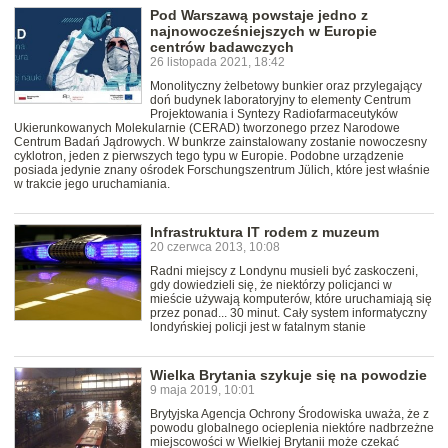
Pod Warszawą powstaje jedno z
najnowocześniejszych w Europie
centrów badawczych
26 listopada 2021, 18:42
Monolityczny żelbetowy bunkier oraz przylegający
doń budynek laboratoryjny to elementy Centrum
Projektowania i Syntezy Radiofarmaceutyków
Ukierunkowanych Molekularnie (CERAD) tworzonego przez Narodowe
Centrum Badań Jądrowych. W bunkrze zainstalowany zostanie nowoczesny
cyklotron, jeden z pierwszych tego typu w Europie. Podobne urządzenie
posiada jedynie znany ośrodek Forschungszentrum Jülich, które jest właśnie
w trakcie jego uruchamiania.
Infrastruktura IT rodem z muzeum
20 czerwca 2013, 10:08
Radni miejscy z Londynu musieli być zaskoczeni,
gdy dowiedzieli się, że niektórzy policjanci w
mieście używają komputerów, które uruchamiają się
przez ponad... 30 minut. Cały system informatyczny
londyńskiej policji jest w fatalnym stanie
Wielka Brytania szykuje się na powodzie
9 maja 2019, 10:01
Brytyjska Agencja Ochrony Środowiska uważa, że z
powodu globalnego ocieplenia niektóre nadbrzeżne
miejscowości w Wielkiej Brytanii może czekać