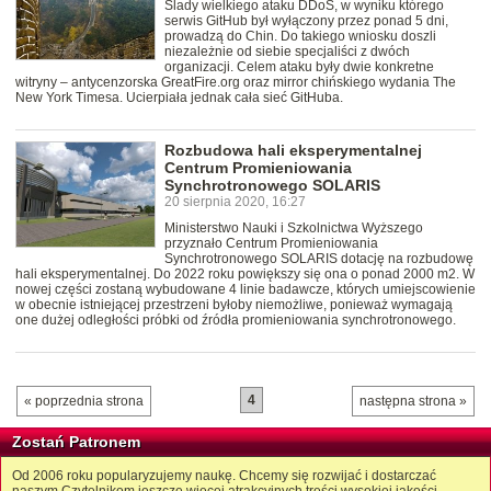
Ślady wielkiego ataku DDoS, w wyniku którego
serwis GitHub był wyłączony przez ponad 5 dni,
prowadzą do Chin. Do takiego wniosku doszli
niezależnie od siebie specjaliści z dwóch
organizacji. Celem ataku były dwie konkretne
witryny – antycenzorska GreatFire.org oraz mirror chińskiego wydania The
New York Timesa. Ucierpiała jednak cała sieć GitHuba.
Rozbudowa hali eksperymentalnej
Centrum Promieniowania
Synchrotronowego SOLARIS
20 sierpnia 2020, 16:27
Ministerstwo Nauki i Szkolnictwa Wyższego
przyznało Centrum Promieniowania
Synchrotronowego SOLARIS dotację na rozbudowę
hali eksperymentalnej. Do 2022 roku powiększy się ona o ponad 2000 m2. W
nowej części zostaną wybudowane 4 linie badawcze, których umiejscowienie
w obecnie istniejącej przestrzeni byłoby niemożliwe, ponieważ wymagają
one dużej odległości próbki od źródła promieniowania synchrotronowego.
4
« poprzednia strona
następna strona »
Zostań Patronem
Od 2006 roku popularyzujemy naukę. Chcemy się rozwijać i dostarczać