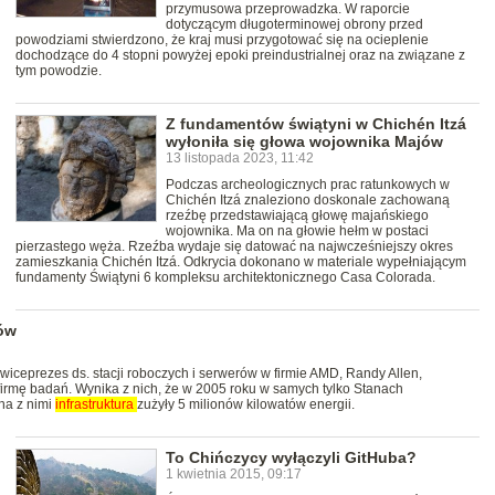
przymusowa przeprowadzka. W raporcie
dotyczącym długoterminowej obrony przed
powodziami stwierdzono, że kraj musi przygotować się na ocieplenie
dochodzące do 4 stopni powyżej epoki preindustrialnej oraz na związane z
tym powodzie.
Z fundamentów świątyni w Chichén Itzá
wyłoniła się głowa wojownika Majów
13 listopada 2023, 11:42
Podczas archeologicznych prac ratunkowych w
Chichén Itzá znaleziono doskonale zachowaną
rzeźbę przedstawiającą głowę majańskiego
wojownika. Ma on na głowie hełm w postaci
pierzastego węża. Rzeźba wydaje się datować na najwcześniejszy okres
zamieszkania Chichén Itzá. Odkrycia dokonano w materiale wypełniającym
fundamenty Świątyni 6 kompleksu architektonicznego Casa Colorada.
rów
ceprezes ds. stacji roboczych i serwerów w firmie AMD, Randy Allen,
firmę badań. Wynika z nich, że w 2005 roku w samych tylko Stanach
na z nimi
infrastruktura
zużyły 5 milionów kilowatów energii.
To Chińczycy wyłączyli GitHuba?
1 kwietnia 2015, 09:17