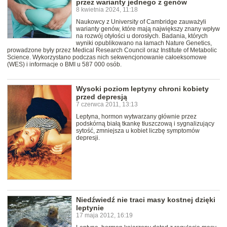
przez warianty jednego z genów
8 kwietnia 2024, 11:18
Naukowcy z University of Cambridge zauważyli
warianty genów, które mają największy znany wpływ
na rozwój otyłości u dorosłych. Badania, których
wyniki opublikowano na łamach Nature Genetics,
prowadzone były przez Medical Research Council oraz Institute of Metabolic
Science. Wykorzystano podczas nich sekwencjonowanie całoeksomowe
(WES) i informacje o BMI u 587 000 osób.
Wysoki poziom leptyny chroni kobiety
przed depresją
7 czerwca 2011, 13:13
Leptyna, hormon wytwarzany głównie przez
podskórną białą tkankę tłuszczową i sygnalizujący
sytość, zmniejsza u kobiet liczbę symptomów
depresji.
Niedźwiedź nie traci masy kostnej dzięki
leptynie
17 maja 2012, 16:19