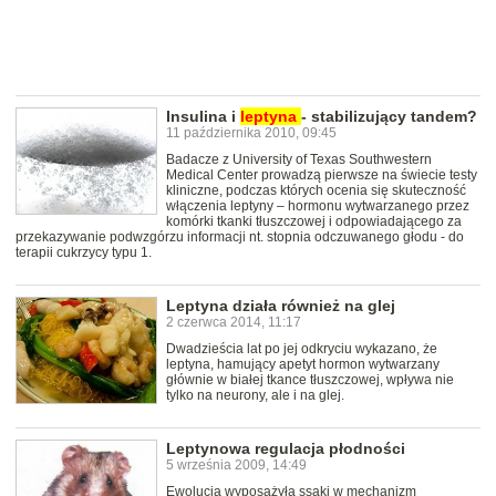
Insulina i
leptyna
- stabilizujący tandem?
11 października 2010, 09:45
Badacze z University of Texas Southwestern
Medical Center prowadzą pierwsze na świecie testy
kliniczne, podczas których ocenia się skuteczność
włączenia leptyny – hormonu wytwarzanego przez
komórki tkanki tłuszczowej i odpowiadającego za
przekazywanie podwzgórzu informacji nt. stopnia odczuwanego głodu - do
terapii cukrzycy typu 1.
Leptyna działa również na glej
2 czerwca 2014, 11:17
Dwadzieścia lat po jej odkryciu wykazano, że
leptyna, hamujący apetyt hormon wytwarzany
głównie w białej tkance tłuszczowej, wpływa nie
tylko na neurony, ale i na glej.
Leptynowa regulacja płodności
5 września 2009, 14:49
Ewolucja wyposażyła ssaki w mechanizm