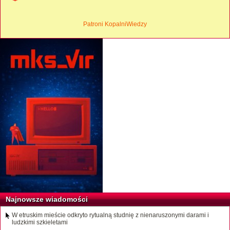
Patroni KopalniWiedzy
Najnowsze wiadomości
W etruskim mieście odkryto rytualną studnię z nienaruszonymi darami i
ludzkimi szkieletami