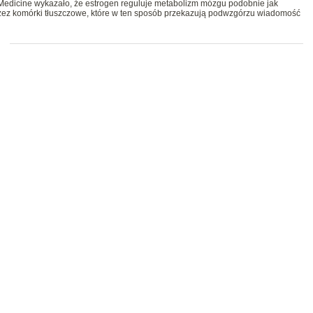
edicine wykazało, że estrogen reguluje metabolizm mózgu podobnie jak
zez komórki tłuszczowe, które w ten sposób przekazują podwzgórzu wiadomość