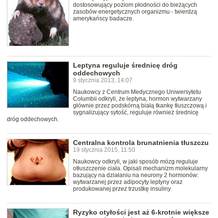
dostosowujący poziom płodności do bieżących
zasobów energetycznych organizmu - twierdzą
amerykańscy badacze.
Leptyna reguluje średnicę dróg
oddechowych
9 stycznia 2013, 14:07
Naukowcy z Centrum Medycznego Uniwersytetu
Columbii odkryli, że leptyna, hormon wytwarzany
głównie przez podskórną białą tkankę tłuszczową i
sygnalizujący sytość, reguluje również średnicę
dróg oddechowych.
Centralna kontrola brunatnienia tłuszczu
19 stycznia 2015, 11:50
Naukowcy odkryli, w jaki sposób mózg reguluje
otłuszczenie ciała. Opisali mechanizm molekularny
bazujący na działaniu na neurony 2 hormonów:
wytwarzanej przez adipocyty leptyny oraz
produkowanej przez trzustkę insuliny.
Ryzyko otyłości jest aż 6-krotnie większe