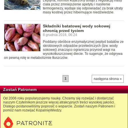
Leptyna, hormon kojarzony dotąd z regulacją masy
ciała przez zmniejszenie apetytu i nasilenie
termogenezy, wydaje się odpowiadać za brak utraty
masy kostnej przez hibernujące niedźwiedzie.
Składniki batatowej wody sokowej
chronią przed tyciem
8 grudnia 2016, 06:24
Poddany obróbce enzymatycznej peptyd batatów ze
skrobiowych odpadów przetwórczych (tzw. wody
sokowej) znacząco ogranicza przyrost wagi na
wysokotłuszczowej diecie. To sugeruje, że odgrywa
on pewną rolę w metabolizmie tłuszczów.
1
następna strona »
Zostań Patronem
Od 2006 roku popularyzujemy naukę. Chcemy się rozwijać i dostarczać
naszym Czytelnikom jeszcze więcej atrakcyjnych treści wysokiej jakości.
Dlatego postanowiliśmy poprosić o wsparcie. Zostań naszym Patronem i
pomóż nam rozwijać KopalnięWiedzy.