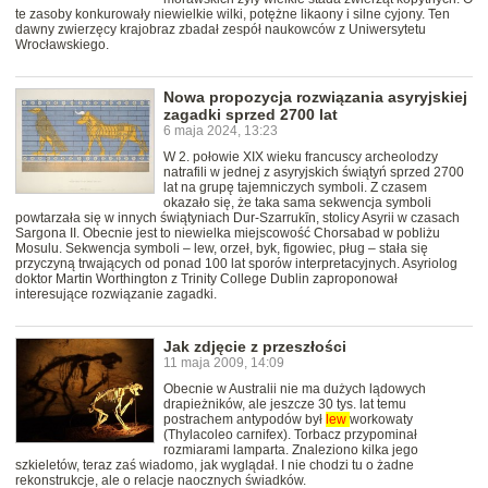
te zasoby konkurowały niewielkie wilki, potężne likaony i silne cyjony. Ten
dawny zwierzęcy krajobraz zbadał zespół naukowców z Uniwersytetu
Wrocławskiego.
Nowa propozycja rozwiązania asyryjskiej
zagadki sprzed 2700 lat
6 maja 2024, 13:23
W 2. połowie XIX wieku francuscy archeolodzy
natrafili w jednej z asyryjskich świątyń sprzed 2700
lat na grupę tajemniczych symboli. Z czasem
okazało się, że taka sama sekwencja symboli
powtarzała się w innych świątyniach Dur-Szarrukīn, stolicy Asyrii w czasach
Sargona II. Obecnie jest to niewielka miejscowość Chorsabad w pobliżu
Mosulu. Sekwencja symboli – lew, orzeł, byk, figowiec, pług – stała się
przyczyną trwających od ponad 100 lat sporów interpretacyjnych. Asyriolog
doktor Martin Worthington z Trinity College Dublin zaproponował
interesujące rozwiązanie zagadki.
Jak zdjęcie z przeszłości
11 maja 2009, 14:09
Obecnie w Australii nie ma dużych lądowych
drapieżników, ale jeszcze 30 tys. lat temu
postrachem antypodów był
lew
workowaty
(Thylacoleo carnifex). Torbacz przypominał
rozmiarami lamparta. Znaleziono kilka jego
szkieletów, teraz zaś wiadomo, jak wyglądał. I nie chodzi tu o żadne
rekonstrukcje, ale o relacje naocznych świadków.