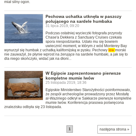
miał silny ogon.
Pechowa uchatka utknęła w paszczy
polującego na sardele humbaka
31 lipca 2019, 09:20
Podczas ostatniej wycieczki fotografa przyrody
Chase'a Dekkera z Sanctuary Cruises czekała
spora niespodzianka. Udało mu się bowiem
uwiecznić moment, w którym z wód Monterey Bay
wynurzył się humbak z uchatką kalifornijską w pysku. Pechowy
lew
morski
nie zauważył, że płynie wprost na żerujące na sardele humbaki, a jak się to
dla niego skończyło, widać jak na dłoni...
W Egipcie zaprezentowano pierwsze
kompletne mumie lwów
25 listopada 2019, 18:36
Egipskie Ministerstwo Starożytności poinformowało,
że zespół archeologów prowadzony przez Mostafę
al-Waziriego odkrył w Sakkarze pierwsze kompletne
mumie lwów. Konferencja prasowa poświęcona
znalezisku odbyła się 23 listopada.
1
następna strona »