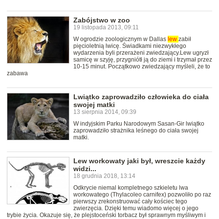
Zabójstwo w zoo
19 listopada 2013, 09:11
W ogrodzie zoologicznym w Dallas
lew
zabił
pięcioletnią lwicę. Świadkami niezwykłego
wydarzenia byli przerażeni zwiedzający.Lew ugryzł
samicę w szyję, przygniótł ją do ziemi i trzymał przez
10-15 minut. Początkowo zwiedzający myśleli, że to
zabawa
Lwiątko zaprowadziło człowieka do ciała
swojej matki
13 sierpnia 2014, 09:39
W indyjskim Parku Narodowym Sasan-Gir lwiątko
zaprowadziło strażnika leśnego do ciała swojej
matki.
Lew workowaty jaki był, wreszcie każdy
widzi...
18 grudnia 2018, 13:14
Odkrycie niemal kompletnego szkieletu lwa
workowatego (Thylacoleo carnifex) pozwoliło po raz
pierwszy zrekonstruować cały kościec tego
zwierzęcia. Dzięki temu wiadomo więcej o jego
trybie życia. Okazuje się, że plejstoceński torbacz był sprawnym myśliwym i