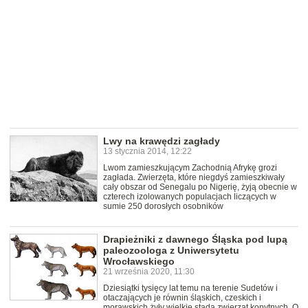
Lwy na krawędzi zagłady
13 stycznia 2014, 12:22
Lwom zamieszkującym Zachodnią Afrykę grozi
zagłada. Zwierzęta, które niegdyś zamieszkiwały
cały obszar od Senegalu po Nigerię, żyją obecnie w
czterech izolowanych populacjach liczących w
sumie 250 dorosłych osobników
Drapieżniki z dawnego Śląska pod lupą
paleozoologa z Uniwersytetu
Wrocławskiego
21 września 2020, 11:30
Dziesiątki tysięcy lat temu na terenie Sudetów i
otaczających je równin śląskich, czeskich i
morawskich żyły wielkie stada zwierząt kopytnych. O