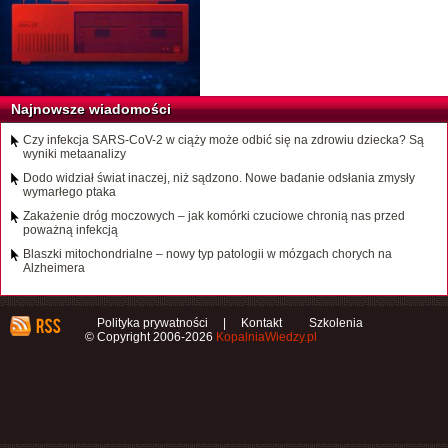
Najnowsze wiadomości
Czy infekcja SARS-CoV-2 w ciąży może odbić się na zdrowiu dziecka? Są
wyniki metaanalizy
Dodo widział świat inaczej, niż sądzono. Nowe badanie odsłania zmysły
wymarłego ptaka
Zakażenie dróg moczowych – jak komórki czuciowe chronią nas przed
poważną infekcją
Blaszki mitochondrialne – nowy typ patologii w mózgach chorych na
Alzheimera
Polityka prywatności
|
Kontakt
Szkolenia
© Copyright 2006-2026
KopalniaWiedzy.pl