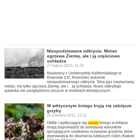
Niespodziewane odkrycie. Metan
ogrzewa Ziemię, ale i ją częściowo
ochładza
27 marca 2023, 11:24
Naukowcy z Uniwersytetu Kalifornijskiego w
Riverside (UC Riverside) dokonali
niespodziewanego odkrycia. Silny gaz cieplarniany,
metan, nie tylko ogrzewa Ziemię, ale i... ją ochładza. Nowo odkrytego
zjawiska nie uwzględniono jeszcze w modelach klimatycznych.
W arktycznym śniegu kryją się zabójcze
grzyby
20 czerwca 2011, 12:11
Obfite i wydłużające się
opady
śniegu w Arktyce
mogą doprowadzić do powstania warunków
sprzyjających szybkiemu rozwojowi grzybów, które
doprowadzą do obumarcia tutejszych roślin (Nature