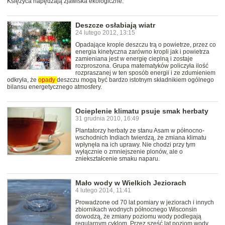
Księżyca napędzają zjawiska ekologiczne.
Deszcze osłabiają wiatr
24 lutego 2012, 13:15
Opadające krople deszczu trą o powietrze, przez co
energia kinetyczna zarówno kropli jak i powietrza
zamieniana jest w energię cieplną i zostaje
rozproszona. Grupa matematyków policzyła ilość
rozpraszanej w ten sposób energii i ze zdumieniem
odkryła, że
opady
deszczu mogą być bardzo istotnym składnikiem ogólnego
bilansu energetycznego atmosfery.
Ocieplenie klimatu psuje smak herbaty
31 grudnia 2010, 16:49
Plantatorzy herbaty ze stanu Asam w północno-
wschodnich Indiach twierdzą, że zmiana klimatu
wpłynęła na ich uprawy. Nie chodzi przy tym
wyłącznie o zmniejszenie plonów, ale o
zniekształcenie smaku naparu.
Mało wody w Wielkich Jeziorach
4 lutego 2014, 11:41
Prowadzone od 70 lat pomiary w jeziorach i innych
zbiornikach wodnych północnego Wisconsin
dowodzą, że zmiany poziomu wody podlegają
regularnym cyklom. Przez sześć lat poziom wody