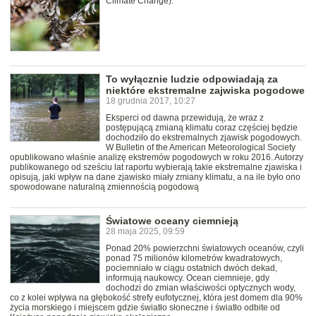
Climate Change).
To wyłącznie ludzie odpowiadają za
niektóre ekstremalne zajwiska pogodowe
18 grudnia 2017, 10:27
Eksperci od dawna przewidują, że wraz z
postępującą zmianą klimatu coraz częściej będzie
dochodziło do ekstremalnych zjawisk pogodowych.
W Bulletin of the American Meteorological Society
opublikowano właśnie analizę ekstremów pogodowych w roku 2016. Autorzy
publikowanego od sześciu lat raportu wybierają takie ekstremalne zjawiska i
opisują, jaki wpływ na dane zjawisko miały zmiany klimatu, a na ile było ono
spowodowane naturalną zmiennością pogodową
Światowe oceany ciemnieją
28 maja 2025, 09:59
Ponad 20% powierzchni światowych oceanów, czyli
ponad 75 milionów kilometrów kwadratowych,
pociemniało w ciągu ostatnich dwóch dekad,
informują naukowcy. Ocean ciemnieje, gdy
dochodzi do zmian właściwości optycznych wody,
co z kolei wpływa na głębokość strefy eufotycznej, która jest domem dla 90%
życia morskiego i miejscem gdzie światło słoneczne i światło odbite od