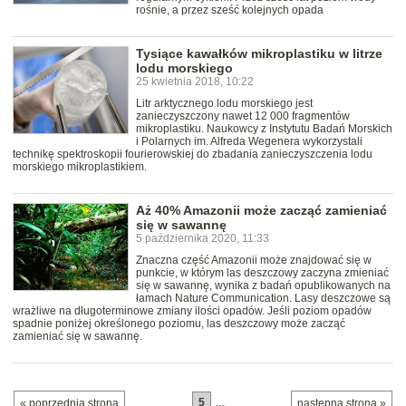
rośnie, a przez sześć kolejnych opada
Tysiące kawałków mikroplastiku w litrze
lodu morskiego
25 kwietnia 2018, 10:22
Litr arktycznego lodu morskiego jest
zanieczyszczony nawet 12 000 fragmentów
mikroplastiku. Naukowcy z Instytutu Badań Morskich
i Polarnych im. Alfreda Wegenera wykorzystali
technikę spektroskopii fourierowskiej do zbadania zanieczyszczenia lodu
morskiego mikroplastikiem.
Aż 40% Amazonii może zacząć zamieniać
się w sawannę
5 października 2020, 11:33
Znaczna część Amazonii może znajdować się w
punkcie, w którym las deszczowy zaczyna zmieniać
się w sawannę, wynika z badań opublikowanych na
łamach Nature Communication. Lasy deszczowe są
wrażliwe na długoterminowe zmiany ilości opadów. Jeśli poziom opadów
spadnie poniżej określonego poziomu, las deszczowy może zacząć
zamieniać się w sawannę.
5
…
« poprzednia strona
następna strona »