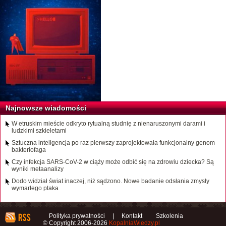
Najnowsze wiadomości
W etruskim mieście odkryto rytualną studnię z nienaruszonymi darami i
ludzkimi szkieletami
Sztuczna inteligencja po raz pierwszy zaprojektowała funkcjonalny genom
bakteriofaga
Czy infekcja SARS-CoV-2 w ciąży może odbić się na zdrowiu dziecka? Są
wyniki metaanalizy
Dodo widział świat inaczej, niż sądzono. Nowe badanie odsłania zmysły
wymarłego ptaka
Polityka prywatności
|
Kontakt
Szkolenia
© Copyright 2006-2026
KopalniaWiedzy.pl