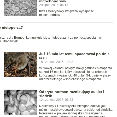
mitochondriów
29 lipca 2015, 06:13
Kwas stearynowy zwiększa wydajność
mitochondriów.
ę nietoperza?
zny dla Borneo, komunikuje się z nietoperzami za pomocą specjalnych
i ultradźwięki.
Już 16 mln lat temu spacerował po dnie
lasu
18 czerwca 2015, 12:02
W Nowej Zelandii odkryto nowy gatunek nietoperza
sprzed 16 mln lat, który poruszał się na czterech
kończynach i ważąc ok. 40 g, był 3-krotnie większy
od przeciętnego współczesnego nietoperza.
Odkryto hormon różnicujący cukier i
słodzik
12 czerwca 2015, 06:23
Naukowcy z Uniwersytetu Michigan odkryli, jak
mózg muszki owocowej odróżnia cukier od słodzika.
Ponieważ w powiększonej skali "maszyneria