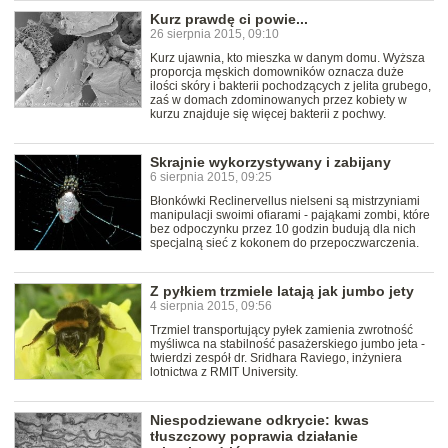
Kurz prawdę ci powie...
26 sierpnia 2015, 09:10
Kurz ujawnia, kto mieszka w danym domu. Wyższa
proporcja męskich domowników oznacza duże
ilości skóry i bakterii pochodzących z jelita grubego,
zaś w domach zdominowanych przez kobiety w
kurzu znajduje się więcej bakterii z pochwy.
Skrajnie wykorzystywany i zabijany
6 sierpnia 2015, 09:25
Błonkówki Reclinervellus nielseni są mistrzyniami
manipulacji swoimi ofiarami - pająkami zombi, które
bez odpoczynku przez 10 godzin budują dla nich
specjalną sieć z kokonem do przepoczwarczenia.
Z pyłkiem trzmiele latają jak jumbo jety
4 sierpnia 2015, 09:56
Trzmiel transportujący pyłek zamienia zwrotność
myśliwca na stabilność pasażerskiego jumbo jeta -
twierdzi zespół dr. Sridhara Raviego, inżyniera
lotnictwa z RMIT University.
Niespodziewane odkrycie: kwas
tłuszczowy poprawia działanie