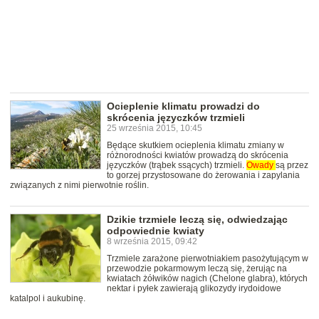
Ocieplenie klimatu prowadzi do
skrócenia języczków trzmieli
25 września 2015, 10:45
Będące skutkiem ocieplenia klimatu zmiany w
różnorodności kwiatów prowadzą do skrócenia
języczków (trąbek ssących) trzmieli.
Owady
są przez
to gorzej przystosowane do żerowania i zapylania
związanych z nimi pierwotnie roślin.
Dzikie trzmiele leczą się, odwiedzając
odpowiednie kwiaty
8 września 2015, 09:42
Trzmiele zarażone pierwotniakiem pasożytującym w
przewodzie pokarmowym leczą się, żerując na
kwiatach żółwików nagich (Chelone glabra), których
nektar i pyłek zawierają glikozydy irydoidowe
katalpol i aukubinę.