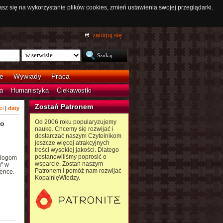
asz się na wykorzystanie plików cookies, zmień ustawienia swojej przeglądarki.
zaloguj się
e
Wywiady
Praca
a
Humanistyka
Ciekawostki
Zostań Patronem
ci
|
daty
Od 2006 roku popularyzujemy
do
naukę. Chcemy się rozwijać i
dostarczać naszym Czytelnikom
jeszcze więcej atrakcyjnych
treści wysokiej jakości. Dlatego
postanowiliśmy poprosić o
iologom
wsparcie. Zostań naszym
" w
Patronem i pomóż nam rozwijać
ience.
KopalnięWiedzy.