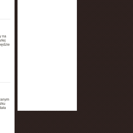
y na
rłej
będzie
ywanym
dzku
tała