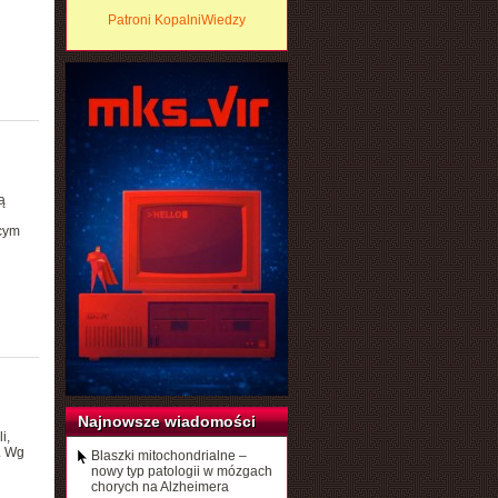
Patroni KopalniWiedzy
ą
cym
Najnowsze wiadomości
i,
. Wg
Blaszki mitochondrialne –
nowy typ patologii w mózgach
chorych na Alzheimera