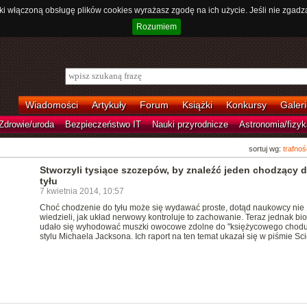
ki włączoną obsługę plików cookies wyrażasz zgodę na ich użycie. Jeśli nie zgadz
Rozumiem
Wiadomości
Artykuły
Forum
Książki
Konkursy
Galeri
Zdrowie/uroda
Bezpieczeństwo IT
Nauki przyrodnicze
Astronomia/fizyk
sortuj wg:
trafnoś
Stworzyli tysiące szczepów, by znaleźć jeden chodzący 
tyłu
7 kwietnia 2014, 10:57
Choć chodzenie do tyłu może się wydawać proste, dotąd naukowcy nie
wiedzieli, jak układ nerwowy kontroluje to zachowanie. Teraz jednak b
udało się wyhodować muszki owocowe zdolne do "księżycowego chodu
stylu Michaela Jacksona. Ich raport na ten temat ukazał się w piśmie Sc