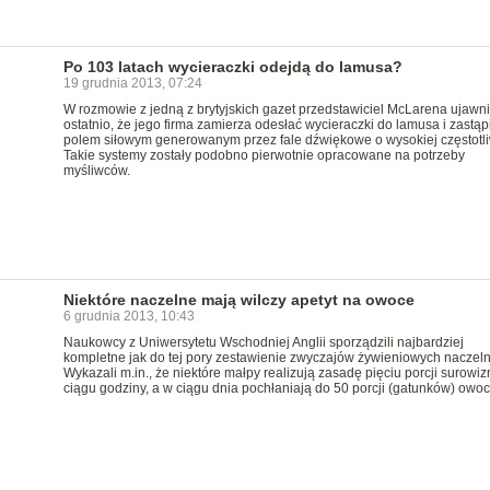
Po 103 latach wycieraczki odejdą do lamusa?
19 grudnia 2013, 07:24
W rozmowie z jedną z brytyjskich gazet przedstawiciel McLarena ujawni
ostatnio, że jego firma zamierza odesłać wycieraczki do lamusa i zastąpi
polem siłowym generowanym przez fale dźwiękowe o wysokiej częstotli
Takie systemy zostały podobno pierwotnie opracowane na potrzeby
myśliwców.
Niektóre naczelne mają wilczy apetyt na owoce
6 grudnia 2013, 10:43
Naukowcy z Uniwersytetu Wschodniej Anglii sporządzili najbardziej
kompletne jak do tej pory zestawienie zwyczajów żywieniowych naczeln
Wykazali m.in., że niektóre małpy realizują zasadę pięciu porcji surowiz
ciągu godziny, a w ciągu dnia pochłaniają do 50 porcji (gatunków) owo