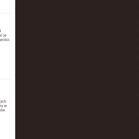
ł
ć je
wości.
ych.
ny w
ców.