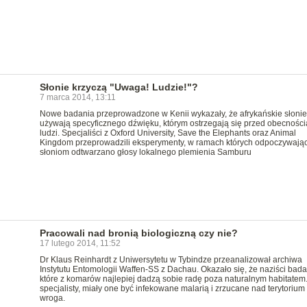
Słonie krzyczą "Uwaga! Ludzie!"?
7 marca 2014, 13:11
Nowe badania przeprowadzone w Kenii wykazały, że afrykańskie słonie
używają specyficznego dźwięku, którym ostrzegają się przed obecności
ludzi. Specjaliści z Oxford University, Save the Elephants oraz Animal
Kingdom przeprowadzili eksperymenty, w ramach których odpoczywają
słoniom odtwarzano głosy lokalnego plemienia Samburu
Pracowali nad bronią biologiczną czy nie?
17 lutego 2014, 11:52
Dr Klaus Reinhardt z Uniwersytetu w Tybindze przeanalizował archiwa
Instytutu Entomologii Waffen-SS z Dachau. Okazało się, że naziści badal
które z komarów najlepiej dadzą sobie radę poza naturalnym habitatem
specjalisty, miały one być infekowane malarią i zrzucane nad terytorium
wroga.