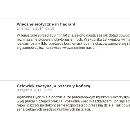
Wieczne erotyczne in flagranti
14 stycznia 2014, 08:18
W bursztynie sprzed 100 mln lat znaleziono najstarsze jak dotąd dowod
rozmnażanie płciowe u okrytonasiennych. W skupisku 18 kwiatów wyma
już dziś rośliny (Micropetasos burmensis) jeden z okazów zajmuje się i 
się zajmować już na zawsze wytwarzaniem nasion.
Człowiek zaczyna, a pszczoły kończą
8 stycznia 2014, 13:59
Aganetha Dyck miała poczucie, że porcelanowym figurkom wykorzyst
w jej pracach czegoś brakuje. Pozwoliła więc mieszkającemu po sąsie
rojowi pszczół na dokończenie rozpoczętego przez nią dzieła. Tak pows
seria ciekawych międzygatunkowych instalacji.