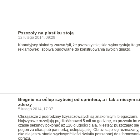
Pszczoły na plastiku stoją
12 lutego 2014, 09:29
Kanadyjscy biolodzy zauważyli, że pszczoły miejskie wykorzystują frag
reklamówek i spoiwa budowlane do konstruowania swoich gniazd.
Biegnie na oślep szybciej od sprintera, a i tak z niczym si
zderzy
5 lutego 2014, 17:37
Chrząszcze z podrodziny trzyszczowatych są znakomitymi biegaczami.
Najszybsze rozwijają prędkość nawet 5 mil na godzinę, co pozwala im 
czasie sekundy pokonać aż 120 długości ciała. Niestety, puszczając się
pogoń za ofiarą lub partnerką, oślepiają się. Obraz staje się rozmazany,
oko nie jest w stanie wychwycić ilości światła potrzebnej do uformowani
obrazu.