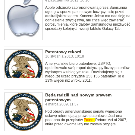
4 października 2011, 10:10
Apple odrzuciło zaproponowaną przez Samsunga
ugodę w sporze patentowym toczącym się przed
australijskim sądem. Koncern Jobsa ma nadzieję na
odniesienie zwycięstwa, nie chce więc zawierać
porozumienia, które dałoby Samsungowi możliwość
sprzedaży kolejnych wersji tabletu Galaxy Tab.
Patentowy rekord
16 stycznia 2013, 10:18
Amerykańskie biuro patentowe, USPTO,
opublikowało swój raport dotyczący liczby patentów
wydanych w ubiegłym roku. Dowiadujemy się z
niego, że urząd przyznał 253 155 patentów. To o
13% więcej niż w roku 2011.
Będą radzili nad nowym prawem
patentowym
4 marca 2009, 11:37
Pod obrady amerykańskiego senatu wniesiono
ustawę reformującą prawo patentowe. Jest ona
podobna do przepisów
Patent
Reform Act of 2007,
która przed dwoma laty nie została przyjęta.