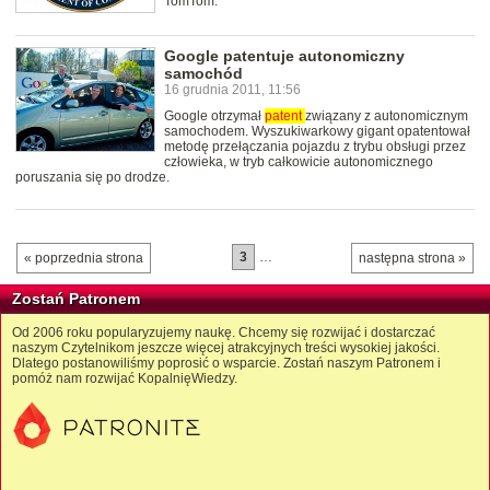
TomTom.
Google patentuje autonomiczny
samochód
16 grudnia 2011, 11:56
Google otrzymał
patent
związany z autonomicznym
samochodem. Wyszukiwarkowy gigant opatentował
metodę przełączania pojazdu z trybu obsługi przez
człowieka, w tryb całkowicie autonomicznego
poruszania się po drodze.
3
…
« poprzednia strona
następna strona »
Zostań Patronem
Od 2006 roku popularyzujemy naukę. Chcemy się rozwijać i dostarczać
naszym Czytelnikom jeszcze więcej atrakcyjnych treści wysokiej jakości.
Dlatego postanowiliśmy poprosić o wsparcie. Zostań naszym Patronem i
pomóż nam rozwijać KopalnięWiedzy.