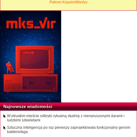
Patroni KopalniWiedzy
Najnowsze wiadomości
W etruskim mieście odkryto rytualną studnię z nienaruszonymi darami i
ludzkimi szkieletami
Sztuczna inteligencja po raz pierwszy zaprojektowała funkcjonalny genom
bakteriofaga