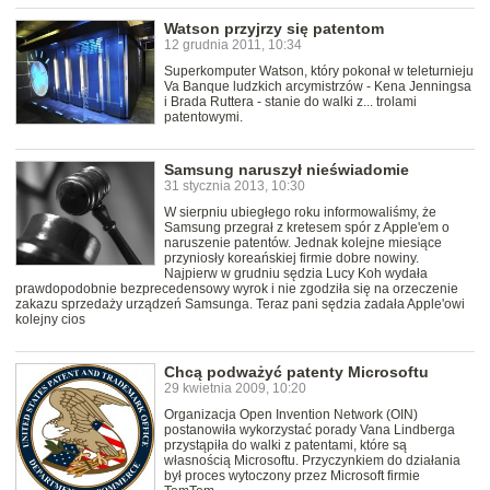
Watson przyjrzy się patentom
12 grudnia 2011, 10:34
Superkomputer Watson, który pokonał w teleturnieju
Va Banque ludzkich arcymistrzów - Kena Jenningsa
i Brada Ruttera - stanie do walki z... trolami
patentowymi.
Samsung naruszył nieświadomie
31 stycznia 2013, 10:30
W sierpniu ubiegłego roku informowaliśmy, że
Samsung przegrał z kretesem spór z Apple'em o
naruszenie patentów. Jednak kolejne miesiące
przyniosły koreańskiej firmie dobre nowiny.
Najpierw w grudniu sędzia Lucy Koh wydała
prawdopodobnie bezprecedensowy wyrok i nie zgodziła się na orzeczenie
zakazu sprzedaży urządzeń Samsunga. Teraz pani sędzia zadała Apple'owi
kolejny cios
Chcą podważyć patenty Microsoftu
29 kwietnia 2009, 10:20
Organizacja Open Invention Network (OIN)
postanowiła wykorzystać porady Vana Lindberga
przystąpiła do walki z patentami, które są
własnością Microsoftu. Przyczynkiem do działania
był proces wytoczony przez Microsoft firmie