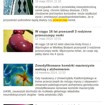
16 maja 2014, 11:10
W przypadku osób z przewlekłą niewydolnością
nerek (ang. chronic kidney disease, CKD)
chodzenie jest bardzo korzystne: może wydłużyć
życie i zmniejszyć prawdopodobieństwo, że w
przyszłości potrzebne będą dializy czy
przeszczep
nerek.
W ciągu 16 lat przeszedł 3 rodzinne
przeszczepy nerki
12 maja 2014, 10:51
W ciągu 16 lat 42-letni obecnie Andy Knox z
Warrington w Wielkiej Brytanii przeszedł 3 rodzinne
przeszczepy nerki. Mężczyzna mówi, że czuje się,
jakby dano mu 4 życia.
Zmodyfikowane komórki macierzyste
walczą z alzheimerem
16 kwietnia 2014, 12:53
Gdy naukowcy z Uniwersytetu Kalifornijskiego w
Irvine przeszczepili do mózgu myszy z objawami i
zmianami patologicznymi alzheimera genetycznie
zmodyfikowane nerwowe komórki macierzyste
(nKM), zauważyli dochodzi do rozkładu głównego składnika
neurotoksycznych złogów - beta-amyloidu (Aβ).