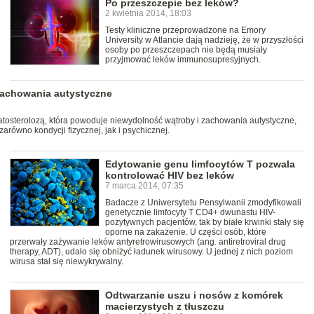
Po przeszczepie bez leków?
2 kwietnia 2014, 18:03
Testy kliniczne przeprowadzone na Emory
University w Atlancie dają nadzieję, że w przyszłości
osoby po przeszczepach nie będą musiały
przyjmować leków immunosupresyjnych.
zachowania autystyczne
atosterolozą, która powoduje niewydolność wątroby i zachowania autystyczne,
równo kondycji fizycznej, jak i psychicznej.
Edytowanie genu limfocytów T pozwala
kontrolować HIV bez leków
7 marca 2014, 07:35
Badacze z Uniwersytetu Pensylwanii zmodyfikowali
genetycznie limfocyty T CD4+ dwunastu HIV-
pozytywnych pacjentów, tak by białe krwinki stały się
oporne na zakażenie. U części osób, które
przerwały zażywanie leków antyretrowirusowych (ang. antiretroviral drug
therapy, ADT), udało się obniżyć ładunek wirusowy. U jednej z nich poziom
wirusa stał się niewykrywalny.
Odtwarzanie uszu i nosów z komórek
macierzystych z tłuszczu