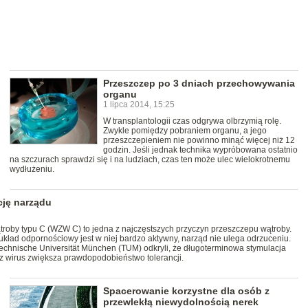
Przeszczep po 3 dniach przechowywania
organu
1 lipca 2014, 15:25
W transplantologii czas odgrywa olbrzymią rolę.
Zwykle pomiędzy pobraniem organu, a jego
przeszczepieniem nie powinno minąć więcej niż 12
godzin. Jeśli jednak technika wypróbowana ostatnio
na szczurach sprawdzi się i na ludziach, czas ten może ulec wielokrotnemu
wydłużeniu.
cję narządu
roby typu C (WZW C) to jedna z najczęstszych przyczyn przeszczepu wątroby.
układ odpornościowy jest w niej bardzo aktywny, narząd nie ulega odrzuceniu.
chnische Universität München (TUM) odkryli, że długoterminowa stymulacja
 wirus zwiększa prawdopodobieństwo tolerancji.
Spacerowanie korzystne dla osób z
przewlekłą niewydolnością nerek