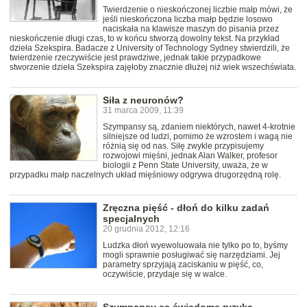
Twierdzenie o nieskończonej liczbie małp mówi, że
jeśli nieskończona liczba małp będzie losowo
naciskała na klawisze maszyn do pisania przez
nieskończenie długi czas, to w końcu stworzą dowolny tekst. Na przykład
dzieła Szekspira. Badacze z University of Technology Sydney stwierdzili, że
twierdzenie rzeczywiście jest prawdziwe, jednak takie przypadkowe
stworzenie dzieła Szekspira zajęłoby znacznie dłużej niż wiek wszechświata.
Siła z neuronów?
31 marca 2009, 11:39
Szympansy są, zdaniem niektórych, nawet 4-krotnie
silniejsze od ludzi, pomimo że wzrostem i wagą nie
różnią się od nas. Siłę zwykle przypisujemy
rozwojowi mięśni, jednak Alan Walker, profesor
biologii z Penn State University, uważa, że w
przypadku małp naczelnych układ mięśniowy odgrywa drugorzędną rolę.
Zręczna pięść - dłoń do kilku zadań
specjalnych
20 grudnia 2012, 12:16
Ludzka dłoń wyewoluowała nie tylko po to, byśmy
mogli sprawnie posługiwać się narzędziami. Jej
parametry sprzyjają zaciskaniu w pięść, co,
oczywiście, przydaje się w walce.