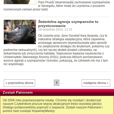
Pani Pruetz obserwowała zachowanie szympansów
w Senegalu, które miały do czynienia z pożarem
roznieconym celowo przez ludzi.
Śmiertelna agresja szympansów to
przystosowanie
18 września 2014, 12:15
Od czasów prac Jane Goodall trwa dysputa, czy to
naturalna strategia adaptacyjna, która zapewnia
przewagę sprawcom (wyewoluowała jako sposób
na zwiększenie dostępu do terytorium, pokarmu czy
partnerów seksualnych), czy też raczej skutek działań człowieka, np.
dokarmiania lub zniszczenia habitatu. Najnowsze badania naukowców z
Uniwersytetu Stanowego Arizony (ASU), podczas których porównywano
wzorce agresji u szympansów i bonobo, pokazują, że człowiek nie ma z tym
nic wspólnego.
3
…
« poprzednia strona
następna strona »
Zostań Patronem
Od 2006 roku popularyzujemy naukę. Chcemy się rozwijać i dostarczać
naszym Czytelnikom jeszcze więcej atrakcyjnych treści wysokiej jakości.
Dlatego postanowiliśmy poprosić o wsparcie. Zostań naszym Patronem i
pomóż nam rozwijać KopalnięWiedzy.