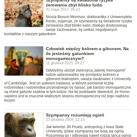
Szympansy są świadome ryzyka
żerowania zbyt blisko ludzi
31 maja 2017, 05:22
Nicola Bryson-Morrison, doktorantka z Uniwersytetu
Kentu, sugeruje, że szympansy są świadome ryzyka
żerowania zbyt blisko ludzi, dlatego dostosowują
swoje zachowanie, by unikać negatywnych
kontaktów z naszym gatunkiem.
Człowiek między bobrem a gibonem. Na
ile jesteśmy gatunkiem
monogamicznym?
11 grudnia 2025, 09:27
Gdybyśmy ułożyli zwierzęcą „tabelę monogamii”
ludzie uplasowaliby się pomiędzy bobrem a
gibonem białorękim, uważa naukowiec z University
of Cambridge. Jest on autorem badania, w którym porównał liczbę
rodzeństwa i rodzeństwa przyrodniego by opisać, jak bardzo monogamiczne
są różne gatunki ssaków w tym ludzie. Na tej podstawie stwierdził, że Homo
sapiens jest w znacznie większym stopniu monogamiczny niż jego najbliżsi
kuzyni.
Szympansy rozumieją ogień
23 grudnia 2009, 12:13
Jak twierdzi Jill Pruetz, antropolog z Iowa State
University, dzikie szympansy nie boją się ognia.
Rozumieją go i odbywają nawet rodzaj tańca ognia.