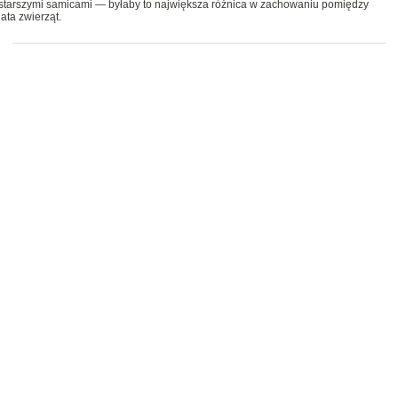
tarszymi samicami — byłaby to największa różnica w zachowaniu pomiędzy
ata zwierząt.