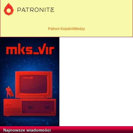
Patroni KopalniWiedzy
Najnowsze wiadomości