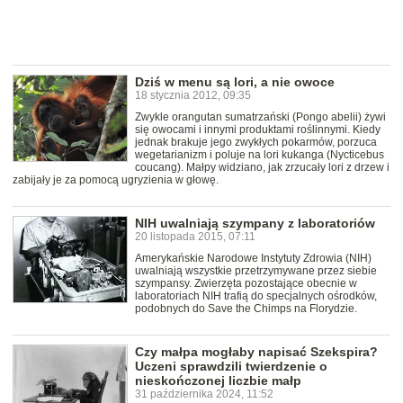
Dziś w menu są lori, a nie owoce
18 stycznia 2012, 09:35
Zwykle orangutan sumatrzański (Pongo abelii) żywi
się owocami i innymi produktami roślinnymi. Kiedy
jednak brakuje jego zwykłych pokarmów, porzuca
wegetarianizm i poluje na lori kukanga (Nycticebus
coucang). Małpy widziano, jak zrzucały lori z drzew i
zabijały je za pomocą ugryzienia w głowę.
NIH uwalniają szympany z laboratoriów
20 listopada 2015, 07:11
Amerykańskie Narodowe Instytuty Zdrowia (NIH)
uwalniają wszystkie przetrzymywane przez siebie
szympansy. Zwierzęta pozostające obecnie w
laboratoriach NIH trafią do specjalnych ośrodków,
podobnych do Save the Chimps na Florydzie.
Czy małpa mogłaby napisać Szekspira?
Uczeni sprawdzili twierdzenie o
nieskończonej liczbie małp
31 października 2024, 11:52