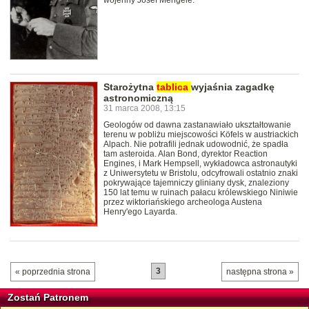
wojenny Josef Mengele.
Starożytna
tablica
wyjaśnia zagadkę
astronomiczną
31 marca 2008, 13:15
Geologów od dawna zastanawiało ukształtowanie
terenu w pobliżu miejscowości Köfels w austriackich
Alpach. Nie potrafili jednak udowodnić, że spadła
tam asteroida. Alan Bond, dyrektor Reaction
Engines, i Mark Hempsell, wykładowca astronautyki
z Uniwersytetu w Bristolu, odcyfrowali ostatnio znaki
pokrywające tajemniczy gliniany dysk, znaleziony
150 lat temu w ruinach pałacu królewskiego Niniwie
przez wiktoriańskiego archeologa Austena
Henry'ego Layarda.
3
« poprzednia strona
następna strona »
Zostań Patronem