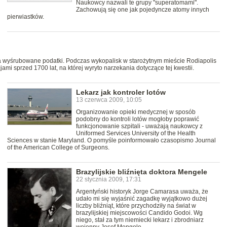
Naukowcy nazwali te grupy "superatomami".
Zachowują się one jak pojedyncze atomy innych
pierwiastków.
 na wyśrubowane podatki. Podczas wykopalisk w starożytnym mieście Rodiapolis
cjami sprzed 1700 lat, na której wyryto narzekania dotyczące tej kwestii.
Lekarz jak kontroler lotów
13 czerwca 2009, 10:05
Organizowanie opieki medycznej w sposób
podobny do kontroli lotów mogłoby poprawić
funkcjonowanie szpitali - uważają naukowcy z
Uniformed Services University of the Health
Sciences w stanie Maryland. O pomyśle poinformowało czasopismo Journal
of the American College of Surgeons.
Brazylijskie bliźnięta doktora Mengele
22 stycznia 2009, 17:31
Argentyński historyk Jorge Camarasa uważa, że
udało mi się wyjaśnić zagadkę wyjątkowo dużej
liczby bliźniąt, które przychodziły na świat w
brazylijskiej miejscowości Candido Godoi. Wg
niego, stał za tym niemiecki lekarz i zbrodniarz