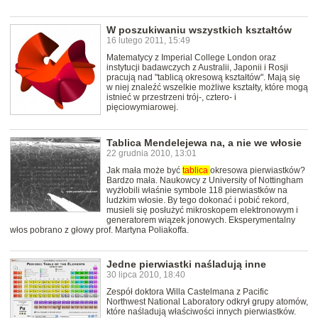
W poszukiwaniu wszystkich kształtów
16 lutego 2011, 15:49
Matematycy z Imperial College London oraz
instytucji badawczych z Australii, Japonii i Rosji
pracują nad "tablicą okresową kształtów". Mają się
w niej znaleźć wszelkie możliwe kształty, które mogą
istnieć w przestrzeni trój-, cztero- i
pięciowymiarowej.
Tablica Mendelejewa na, a nie we włosie
22 grudnia 2010, 13:01
Jak mała może być
tablica
okresowa pierwiastków?
Bardzo mała. Naukowcy z University of Nottingham
wyżłobili właśnie symbole 118 pierwiastków na
ludzkim włosie. By tego dokonać i pobić rekord,
musieli się posłużyć mikroskopem elektronowym i
generatorem wiązek jonowych. Eksperymentalny
włos pobrano z głowy prof. Martyna Poliakoffa.
Jedne pierwiastki naśladują inne
30 lipca 2010, 18:40
Zespół doktora Willa Castelmana z Pacific
Northwest National Laboratory odkrył grupy atomów,
które naśladują właściwości innych pierwiastków.