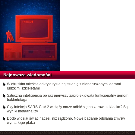
Najnowsze wiadomości
W etruskim mieście odkryto rytualną studnię z nienaruszonymi darami i
ludzkimi szkieletami
Sztuczna inteligencja po raz pierwszy zaprojektowała funkcjonalny genom
bakteriofaga
Czy infekcja SARS-CoV-2 w ciąży może odbić się na zdrowiu dziecka? Są
wyniki metaanalizy
Dodo widział świat inaczej, niż sądzono. Nowe badanie odsłania zmysły
wymarłego ptaka