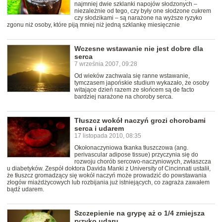
najmniej dwie szklanki napojów słodzonych –
niezależnie od tego, czy były one słodzone cukrem
czy słodzikami – są narażone na wyższe ryzyko
zgonu niż osoby, które piją mniej niż jedną szklankę miesięcznie
Wczesne wstawanie nie jest dobre dla
serca
7 września 2007, 09:28
Od wieków zachwala się ranne wstawanie,
tymczasem japońskie studium wykazało, że osoby
witające dzień razem ze słońcem są de facto
bardziej narażone na choroby serca.
Tłuszcz wokół naczyń grozi chorobami
serca i udarem
17 listopada 2010, 08:35
Okołonaczyniowa tkanka tłuszczowa (ang.
perivascular adipose tissue) przyczynia się do
rozwoju chorób sercowo-naczyniowych, zwłaszcza
u diabetyków. Zespół doktora Davida Manki z University of Cincinnati ustalił,
że tłuszcz gromadzący się wokół naczyń może prowadzić do powstawania
złogów miażdżycowych lub rozbijania już istniejących, co zagraża zawałem
bądź udarem.
Szczepienie na grypę aż o 1/4 zmiejsza
ryzyko udaru