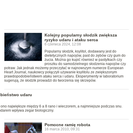
Kolejny popularny słodzik zwiększa
ryzyko udaru i ataku serca
6 czerwca 2024, 12:08
Popularny słodzik, ksylitol, dodawany jest do
dietetycznych napojów, past do zębów czy gum do
żucia. Można go kupić również w pastylkach czy
proszku do samodzielnego słodzenia napojów czy
potraw. Jak jednak możemy przeczytać w najnowszym numerze European
Heart Journal, naukowcy połączyli używanie ksylitolu ze zwiększonym
prawdopodobieństwem ataku serca i udaru. Eksperymenty w laboratorium
sugerują, że słodzik prowadzi do tworzenia się skrzepów.
obieństwo udaru
 ono największe między 6 a 8 rano i wieczorem, a najmniejsze podczas snu.
udarem wpływa zegar biologiczny.
Pomocne ramię robota
16 marca 2010, 09:31