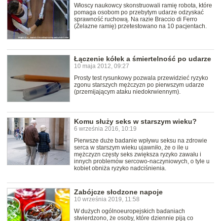
Włoscy naukowcy skonstruowali ramię robota, które
pomaga osobom po przebytym udarze odzyskać
sprawność ruchową. Na razie Braccio di Ferro
(Żelazne ramię) przetestowano na 10 pacjentach.
Łączenie kółek a śmiertelność po udarze
10 maja 2012, 09:27
Prosty test rysunkowy pozwala przewidzieć ryzyko
zgonu starszych mężczyzn po pierwszym udarze
(przemijającym ataku niedokrwiennym).
Komu służy seks w starszym wieku?
6 września 2016, 10:19
Pierwsze duże badanie wpływu seksu na zdrowie
serca w starszym wieku ujawniło, że o ile u
mężczyzn częsty seks zwiększa ryzyko zawału i
innych problemów sercowo-naczyniowych, o tyle u
kobiet obniża ryzyko nadciśnienia.
Zabójcze słodzone napoje
10 września 2019, 11:58
W dużych ogólnoeuropejskich badaniach
stwierdzono, że osoby, które dziennie piją co