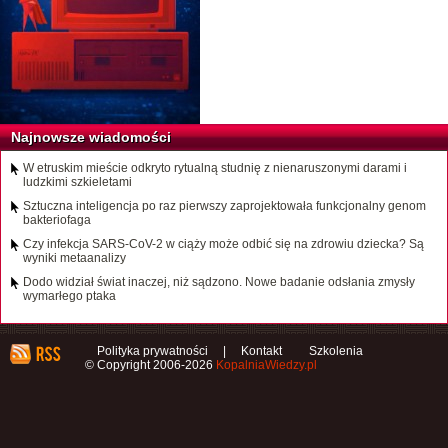
Najnowsze wiadomości
W etruskim mieście odkryto rytualną studnię z nienaruszonymi darami i
ludzkimi szkieletami
Sztuczna inteligencja po raz pierwszy zaprojektowała funkcjonalny genom
bakteriofaga
Czy infekcja SARS-CoV-2 w ciąży może odbić się na zdrowiu dziecka? Są
wyniki metaanalizy
Dodo widział świat inaczej, niż sądzono. Nowe badanie odsłania zmysły
wymarłego ptaka
Polityka prywatności
|
Kontakt
Szkolenia
© Copyright 2006-2026
KopalniaWiedzy.pl