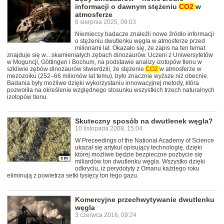
informacji o dawnym stężeniu
CO2
w
atmosferze
8 sierpnia 2025, 09:03
Niemieccy badacze znaleźli nowe źródło informacji
o stężeniu dwutlenku węgla w atmosferze przed
milionami lat. Okazało się, że zapis na ten temat
znajduje się w... skamieniałych zębach dinozaurów. Uczeni z Uniwersytetów
w Moguncji, Göttingen i Bochum, na podstawie analizy izotopów tlenu w
szkliwie zębów dinozaurów stwierdzili, że stężenie
CO2
w atmosferze w
mezozoiku (252–66 milionów lat temu), było znacznie wyższe niż obecnie.
Badania były możliwe dzięki wykorzystaniu innowacyjnej metody, która
pozwoliła na określenie względnego stosunku wszystkich trzech naturalnych
izotopów tlenu.
Skuteczny sposób na dwutlenek węgla?
10 listopada 2008, 15:04
W Preceedings of the National Academy of Science
ukazał się artykuł opisujący technologię, dzięki
której możliwe będzie bezpieczne pozbycie się
miliardów ton dwutlenku węgla. Wszystko dzięki
odkryciu, iż perydotyty z Omanu każdego roku
eliminują z powietrza setki tysięcy ton tego gazu.
Komercyjne przechwytywanie dwutlenku
węgla
3 czerwca 2016, 09:24