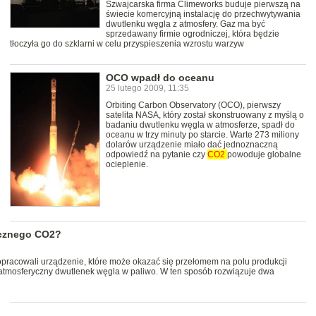
Szwajcarska firma Climeworks buduje pierwszą na
świecie komercyjną instalację do przechwytywania
dwutlenku węgla z atmosfery. Gaz ma być
sprzedawany firmie ogrodniczej, która będzie
tłoczyła go do szklarni w celu przyspieszenia wzrostu warzyw
OCO wpadł do oceanu
25 lutego 2009, 11:35
Orbiting Carbon Observatory (OCO), pierwszy
satelita NASA, który został skonstruowany z myślą o
badaniu dwutlenku węgla w atmosferze, spadł do
oceanu w trzy minuty po starcie. Warte 273 miliony
dolarów urządzenie miało dać jednoznaczną
odpowiedź na pytanie czy
CO2
powoduje globalne
ocieplenie.
ycznego CO2?
 opracowali urządzenie, które może okazać się przełomem na polu produkcji
 atmosferyczny dwutlenek węgla w paliwo. W ten sposób rozwiązuje dwa