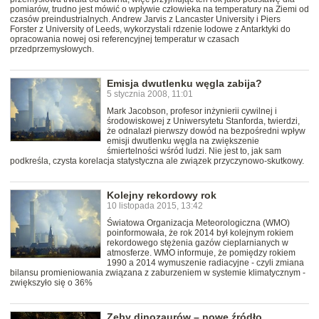
pomiarów, trudno jest mówić o wpływie człowieka na temperatury na Ziemi od
czasów preindustrialnych. Andrew Jarvis z Lancaster University i Piers
Forster z University of Leeds, wykorzystali rdzenie lodowe z Antarktyki do
opracowania nowej osi referencyjnej temperatur w czasach
przedprzemysłowych.
Emisja dwutlenku węgla zabija?
5 stycznia 2008, 11:01
Mark Jacobson, profesor inżynierii cywilnej i
środowiskowej z Uniwersytetu Stanforda, twierdzi,
że odnalazł pierwszy dowód na bezpośredni wpływ
emisji dwutlenku węgla na zwiększenie
śmiertelności wśród ludzi. Nie jest to, jak sam
podkreśla, czysta korelacja statystyczna ale związek przyczynowo-skutkowy.
Kolejny rekordowy rok
10 listopada 2015, 13:42
Światowa Organizacja Meteorologiczna (WMO)
poinformowała, że rok 2014 był kolejnym rokiem
rekordowego stężenia gazów cieplarnianych w
atmosferze. WMO informuje, że pomiędzy rokiem
1990 a 2014 wymuszenie radiacyjne - czyli zmiana
bilansu promieniowania związana z zaburzeniem w systemie klimatycznym -
zwiększyło się o 36%
Zęby dinozaurów – nowe źródło