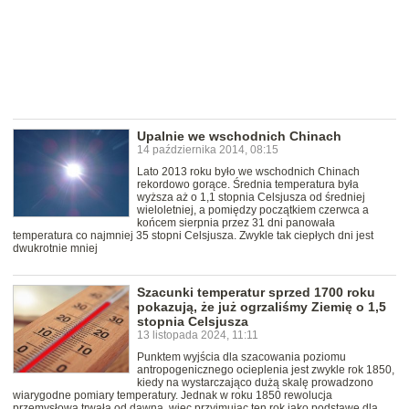
Upalnie we wschodnich Chinach
14 października 2014, 08:15
Lato 2013 roku było we wschodnich Chinach
rekordowo gorące. Średnia temperatura była
wyższa aż o 1,1 stopnia Celsjusza od średniej
wieloletniej, a pomiędzy początkiem czerwca a
końcem sierpnia przez 31 dni panowała
temperatura co najmniej 35 stopni Celsjusza. Zwykle tak ciepłych dni jest
dwukrotnie mniej
Szacunki temperatur sprzed 1700 roku
pokazują, że już ogrzaliśmy Ziemię o 1,5
stopnia Celsjusza
13 listopada 2024, 11:11
Punktem wyjścia dla szacowania poziomu
antropogenicznego ocieplenia jest zwykle rok 1850,
kiedy na wystarczająco dużą skalę prowadzono
wiarygodne pomiary temperatury. Jednak w roku 1850 rewolucja
przemysłowa trwała od dawna, więc przyjmując ten rok jako podstawę dla