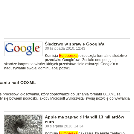
Śledztwo w sprawie Google'a
30 listopada 2010, 12:43
Komisja
Europejska
rozpoczęła formalne śledztwo
przeciwko Google'owi. Zostało ono podjęte po
skardze innych serwisów, których przedstawiciele oskarżyli Google'a o
nadużywanie swojej dominującej pozycji.
sowaniu nad OOXML
się procesowi głosowania, który doprowadził do uznania formatu OOXML za
y się bowiem pogłoski, jakoby Microsoft wykorzystał swoją pozycję do wywarcia
Apple ma zapłacić Irlandii 13 miliardów
euro
30 sierpnia 2016, 14:34
Komisja
Europejska
nakazała, by Apple zapłaciło