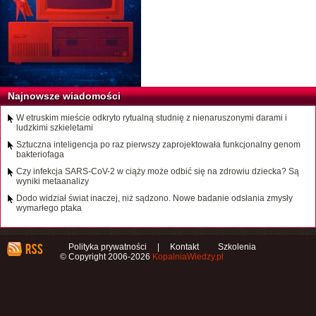
Najnowsze wiadomości
W etruskim mieście odkryto rytualną studnię z nienaruszonymi darami i
ludzkimi szkieletami
Sztuczna inteligencja po raz pierwszy zaprojektowała funkcjonalny genom
bakteriofaga
Czy infekcja SARS-CoV-2 w ciąży może odbić się na zdrowiu dziecka? Są
wyniki metaanalizy
Dodo widział świat inaczej, niż sądzono. Nowe badanie odsłania zmysły
wymarłego ptaka
Polityka prywatności
|
Kontakt
Szkolenia
© Copyright 2006-2026
KopalniaWiedzy.pl