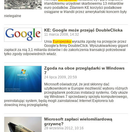
irlandzkiemu urzędowi skarbowemu 13 miliardów
euro podatków. Zdaniem KE korzyści podatkowe
osiągane w Irlandii przez amerykański koncern były
nielegalne
KE: Google może przejąć DoubleClicka
11 marca 2008, 14:32
Unia
Europejska
wyraziła zgodę na przejęcie przez
Google'a firmy DoubleClick. Wyszukiwarkowy gigant
zapłacił za nią 3,1 miliarda dolarów i do zakończenia transakcji potrzebował
tylko zgody odpowiednich władz.
Zgoda na obce przeglądarki w Windows
7
24 lipca 2009, 20:59
Microsoft oświadczył, że jest skłonny dać
użytkownikom w Europie możliwość wyboru różnych
przeglądarek podczas instalacji systemu. Gdy ukaże
się Windows 7 sprzedawcy sprzętu komputerowego,
preinstalując system, będą mogli zainstalować Internet Explorera lub
dowolną inną przeglądarkę.
Microsoft zapłaci wielomiliardową
grzywnę?
28 września 2012, 10:16