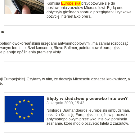
Komisja
Europejska
przygotowuje się do
postawienia zarzutów Microsoftowi. Będą one
dotyczyły głośnego sporu o przeglądarki i rynkową
pozycję Internet Explorera.
pie
 i południowokoreańskimi urzędami antymonopolowymi, ma zamiar rozpocząć
anym terminie. Szef koncernu, Steve Ballmer, poinformował europejską
e planuje opóźnienia premiery Visty.
i Europejskiej. Czytamy w nim, że decyzja Microsoftu oznacza krok wstecz, a
e.
Błędy w śledztwie przeciwko Intelowi?
8 sierpnia 2009, 15:43
Nikiforos Diamandouros, europejski ombudsman,
oskarża Komisję Europejską o to, że w procesie
antymonopolowym przeciwko Intelowi pominęła
zeznanie, które mogło oczyścić Intela z zarzutów.