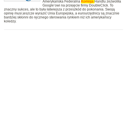
Amerykańska Federalna
Komisja
Handlu zezwoliła
Google’owi na przejęcie firmy DoubleClick. To
znaczny sukces, ale to była łatwiejsza z przeszkód do pokonania. Swoją
opinię musi jeszcze wyrazić Unia Europejska, a eurourzędnicy są znacznie
bardziej skłonni do ręcznego sterowania rynkiem niż ich amerykańscy
koledzy.