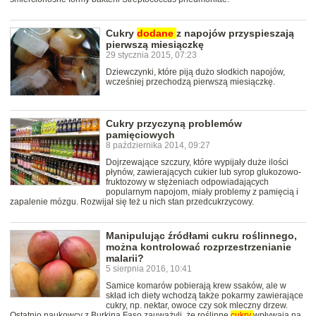
Cukry
dodane
z napojów przyspieszają
pierwszą miesiączkę
29 stycznia 2015, 07:23
Dziewczynki, które piją dużo słodkich napojów,
wcześniej przechodzą pierwszą miesiączkę.
Cukry przyczyną problemów
pamięciowych
8 października 2014, 09:27
Dojrzewające szczury, które wypijały duże ilości
płynów, zawierających cukier lub syrop glukozowo-
fruktozowy w stężeniach odpowiadających
popularnym napojom, miały problemy z pamięcią i
zapalenie mózgu. Rozwijał się też u nich stan przedcukrzycowy.
Manipulując źródłami cukru roślinnego,
można kontrolować rozprzestrzenianie
malarii?
5 sierpnia 2016, 10:41
Samice komarów pobierają krew ssaków, ale w
skład ich diety wchodzą także pokarmy zawierające
cukry, np. nektar, owoce czy sok mleczny drzew.
Ostatnio naukowcy z Burkina Faso zauważyli, że roślinne
cukry
wpływają na