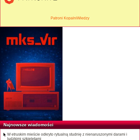
Patroni KopalniWiedzy
Najnowsze wiadomości
W etruskim mieście odkryto rytualną studnię z nienaruszonymi darami i
ludzkimi szkieletami