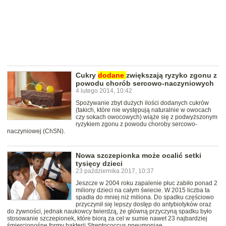
Cukry
dodane
zwiększają ryzyko zgonu z
powodu chorób sercowo-naczyniowych
4 lutego 2014, 10:42
Spożywanie zbyt dużych ilości dodanych cukrów
(takich, które nie występują naturalnie w owocach
czy sokach owocowych) wiąże się z podwyższonym
ryzykiem zgonu z powodu choroby sercowo-
naczyniowej (ChSN).
Nowa szczepionka może ocalić setki
tysięcy dzieci
23 października 2017, 10:37
Jeszcze w 2004 roku zapalenie płuc zabiło ponad 2
miliony dzieci na całym świecie. W 2015 liczba ta
spadła do mniej niż miliona. Do spadku częściowo
przyczynił się lepszy dostęp do antybiotyków oraz
do żywności, jednak naukowcy twierdzą, że główną przyczyną spadku było
stosowanie szczepionek, które biorą za cel w sumie nawet 23 najbardziej
śmiercionośne formy bakterii Streptococcus pneumoniae.