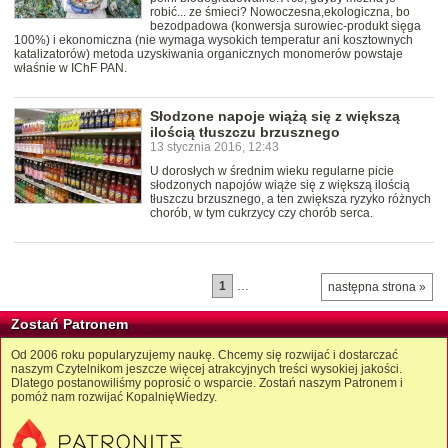
robić... ze śmieci? Nowoczesna,ekologiczna, bo
bezodpadowa (konwersja surowiec-produkt sięga
100%) i ekonomiczna (nie wymaga wysokich temperatur ani kosztownych
katalizatorów) metoda uzyskiwania organicznych monomerów powstaje
właśnie w IChF PAN.
Słodzone napoje wiążą się z większą
ilością tłuszczu brzusznego
13 stycznia 2016, 12:43
U dorosłych w średnim wieku regularne picie
słodzonych napojów wiąże się z większą ilością
tłuszczu brzusznego, a ten zwiększa ryzyko różnych
chorób, w tym cukrzycy czy chorób serca.
1
…
następna strona »
Zostań Patronem
Od 2006 roku popularyzujemy naukę. Chcemy się rozwijać i dostarczać
naszym Czytelnikom jeszcze więcej atrakcyjnych treści wysokiej jakości.
Dlatego postanowiliśmy poprosić o wsparcie. Zostań naszym Patronem i
pomóż nam rozwijać KopalnięWiedzy.