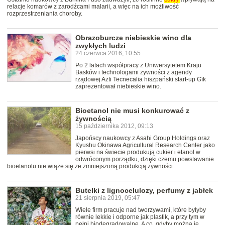
relacje komarów z zarodźcami malarii, a więc na ich możliwość
rozprzestrzeniania choroby.
Obrazoburcze niebieskie wino dla
zwykłych ludzi
24 czerwca 2016, 10:55
Po 2 latach współpracy z Uniwersytetem Kraju
Basków i technologami żywności z agendy
rządowej Azti Tecnecalia hiszpański start-up Gïk
zaprezentował niebieskie wino.
Bioetanol nie musi konkurować z
żywnością
15 października 2012, 09:13
Japońscy naukowcy z Asahi Group Holdings oraz
Kyushu Okinawa Agricultural Research Center jako
pierwsi na świecie produkują cukier i etanol w
odwróconym porządku, dzięki czemu powstawanie
bioetanolu nie wiąże się ze zmniejszoną produkcją żywności
Butelki z lignocelulozy, perfumy z jabłek
21 sierpnia 2019, 05:47
Wiele firm pracuje nad tworzywami, które byłyby
równie lekkie i odporne jak plastik, a przy tym w
pełni biodegradowalne. A co, gdyby można je