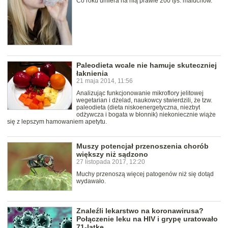
Co roku umiera na nią prawie 200 tys. maluchów.
Paleodieta wcale nie hamuje skuteczniej
łaknienia
21 maja 2014, 11:56
Analizując funkcjonowanie mikroflory jelitowej
wegetarian i dżelad, naukowcy stwierdzili, że tzw.
paleodieta (dieta niskoenergetyczna, niezbyt
odżywcza i bogata w błonnik) niekoniecznie wiąże
się z lepszym hamowaniem apetytu.
Muszy potencjał przenoszenia chorób
większy niż sądzono
27 listopada 2017, 12:20
Muchy przenoszą więcej patogenów niż się dotąd
wydawało.
Znaleźli lekarstwo na koronawirusa?
Połączenie leku na HIV i grypę uratowało
71-latkę