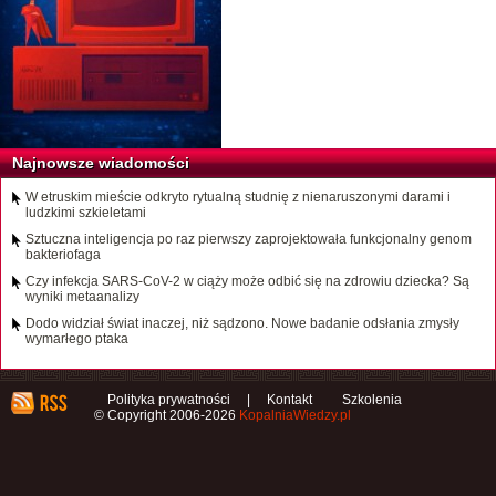
Najnowsze wiadomości
W etruskim mieście odkryto rytualną studnię z nienaruszonymi darami i
ludzkimi szkieletami
Sztuczna inteligencja po raz pierwszy zaprojektowała funkcjonalny genom
bakteriofaga
Czy infekcja SARS-CoV-2 w ciąży może odbić się na zdrowiu dziecka? Są
wyniki metaanalizy
Dodo widział świat inaczej, niż sądzono. Nowe badanie odsłania zmysły
wymarłego ptaka
Polityka prywatności
|
Kontakt
Szkolenia
© Copyright 2006-2026
KopalniaWiedzy.pl