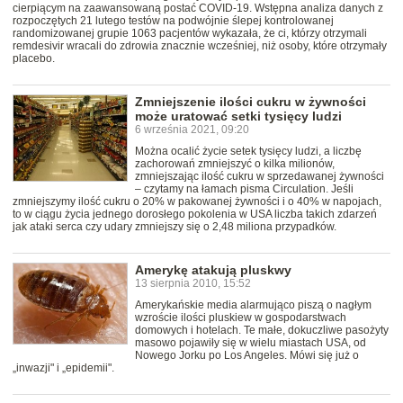
cierpiącym na zaawansowaną postać COVID-19. Wstępna analiza danych z
rozpoczętych 21 lutego testów na podwójnie ślepej kontrolowanej
randomizowanej grupie 1063 pacjentów wykazała, że ci, którzy otrzymali
remdesivir wracali do zdrowia znacznie wcześniej, niż osoby, które otrzymały
placebo.
Zmniejszenie ilości cukru w żywności
może uratować setki tysięcy ludzi
6 września 2021, 09:20
Można ocalić życie setek tysięcy ludzi, a liczbę
zachorowań zmniejszyć o kilka milionów,
zmniejszając ilość cukru w sprzedawanej żywności
– czytamy na łamach pisma Circulation. Jeśli
zmniejszymy ilość cukru o 20% w pakowanej żywności i o 40% w napojach,
to w ciągu życia jednego dorosłego pokolenia w USA liczba takich zdarzeń
jak ataki serca czy udary zmniejszy się o 2,48 miliona przypadków.
Amerykę atakują pluskwy
13 sierpnia 2010, 15:52
Amerykańskie media alarmująco piszą o nagłym
wzroście ilości pluskiew w gospodarstwach
domowych i hotelach. Te małe, dokuczliwe pasożyty
masowo pojawiły się w wielu miastach USA, od
Nowego Jorku po Los Angeles. Mówi się już o
„inwazji" i „epidemii".