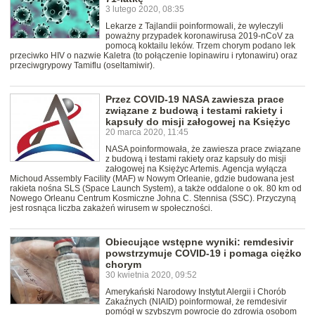
3 lutego 2020, 08:35
Lekarze z Tajlandii poinformowali, że wyleczyli
poważny przypadek koronawirusa 2019-nCoV za
pomocą koktailu leków. Trzem chorym podano lek
przeciwko HIV o nazwie Kaletra (to połączenie lopinawiru i rytonawiru) oraz
przeciwgrypowy Tamiflu (oseltamiwir).
Przez COVID-19 NASA zawiesza prace
związane z budową i testami rakiety i
kapsuły do misji załogowej na Księżyc
20 marca 2020, 11:45
NASA poinformowała, że zawiesza prace związane
z budową i testami rakiety oraz kapsuły do misji
załogowej na Księżyc Artemis. Agencja wyłącza
Michoud Assembly Facility (MAF) w Nowym Orleanie, gdzie budowana jest
rakieta nośna SLS (Space Launch System), a także oddalone o ok. 80 km od
Nowego Orleanu Centrum Kosmiczne Johna C. Stennisa (SSC). Przyczyną
jest rosnąca liczba zakażeń wirusem w społeczności.
Obiecujące wstępne wyniki: remdesivir
powstrzymuje COVID-19 i pomaga ciężko
chorym
30 kwietnia 2020, 09:52
Amerykański Narodowy Instytut Alergii i Chorób
Zakaźnych (NIAID) poinformował, że remdesivir
pomógł w szybszym powrocie do zdrowia osobom