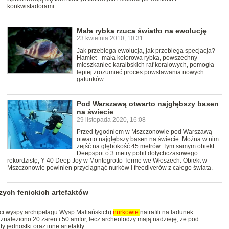
konkwistadorami.
Mała rybka rzuca światło na ewolucję
23 kwietnia 2010, 10:31
Jak przebiega ewolucja, jak przebiega specjacja?
Hamlet - mała kolorowa rybka, powszechny
mieszkaniec karaibskich raf koralowych, pomogła
lepiej zrozumieć proces powstawania nowych
gatunków.
Pod Warszawą otwarto najgłębszy basen
na świecie
29 listopada 2020, 16:08
Przed tygodniem w Mszczonowie pod Warszawą
otwarto najgłębszy basen na świecie. Można w nim
zejść na głębokość 45 metrów. Tym samym obiekt
Deepspot o 3 metry pobił dotychczasowego
rekordzistę, Y-40 Deep Joy w Montegrotto Terme we Włoszech. Obiekt w
Mszczonowie powinien przyciągnąć nurków i freediverów z całego świata.
zych fenickich artefaktów
ści wyspy archipelagu Wysp Maltańskich)
nurkowie
natrafili na ładunek
ąd znaleziono 20 żaren i 50 amfor, lecz archeolodzy mają nadzieję, że pod
 jednostki oraz inne artefakty.