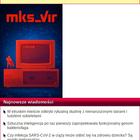
Najnowsze wiadomości
W etruskim mieście odkryto rytualną studnię z nienaruszonymi darami i
ludzkimi szkieletami
Sztuczna inteligencja po raz pierwszy zaprojektowała funkcjonalny genom
bakteriofaga
Czy infekcja SARS-CoV-2 w ciąży może odbić się na zdrowiu dziecka? Są
wyniki metaanalizy