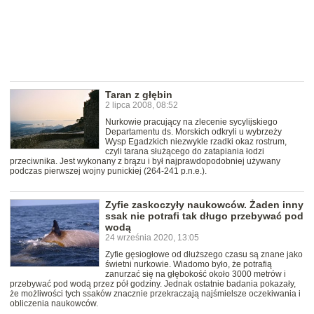
Taran z głębin
2 lipca 2008, 08:52
Nurkowie pracujący na zlecenie sycylijskiego
Departamentu ds. Morskich odkryli u wybrzeży
Wysp Egadzkich niezwykle rzadki okaz rostrum,
czyli tarana służącego do zatapiania łodzi
przeciwnika. Jest wykonany z brązu i był najprawdopodobniej używany
podczas pierwszej wojny punickiej (264-241 p.n.e.).
Zyfie zaskoczyły naukowców. Żaden inny
ssak nie potrafi tak długo przebywać pod
wodą
24 września 2020, 13:05
Zyfie gęsiogłowe od dłuższego czasu są znane jako
świetni nurkowie. Wiadomo było, że potrafią
zanurzać się na głębokość około 3000 metrów i
przebywać pod wodą przez pół godziny. Jednak ostatnie badania pokazały,
że możliwości tych ssaków znacznie przekraczają najśmielsze oczekiwania i
obliczenia naukowców.