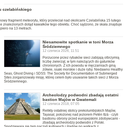
u czelabińskiego
nowy fragment meteorytu, który przeleciał nad okolicami Czelabińska 15 lutego
 ze znalezionych dotąd kawałków tego obiektu. Choć sądzono, że skała znajduje
opiero na 13 metrach.
Niesamowite spotkanie w toni Morza
Śródziemnego
12 czerwca 2026, 11:51
Porzucone przez rybaków sieci zabijają olbrzymią
liczbę zwierząt, w tym należących do gatunków
chronionych. Z ich powodu w męczarniach giną
żółwie, ssaki morskie i duże ryby. Niedawno Healthy
Seas, Ghost Diving i SDSS: The Society for Documentation of Submerged
Sites zorganizowały misję, której celem było usuwanie takich sieci z Morza
Śródziemnego.
Archeolodzy podwodni zbadają ostatni
bastion Majów w Gwatemali
12 czerwca 2018, 07:05
Relikty ostatniej stolicy prekolumbijskich Majów,
Tayasal, położonej nad jeziorem Petén Itzá - czyli
bastionu obrony przed europejskimi zdobywcami -
zbadają archeolodzy podwodni z Polski.
Spodziewają się tam naczyń kultowych i śladów po walkach z