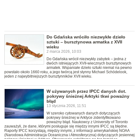
Do Gdańska wróciło niezwykłe dzieło
sztuki – bursztynowa armatka z XVII
wieku
2 marca 2026, 10:03
Do Gdańska wrócił niezwykły zabytek – jedna z
dwóch istniejących XVII-wiecznych bursztynowych
armatek. Wspaniałe dzieło sztuki niemal na pewno
powstało około 1660 roku, a jego twórcą jest słynny Michael Schödelook,
jeden z najwybitniejszych bursztynników XVII wieku.
W używanych przez IPCC danych dot.
pokrywy śnieżnej Arktyki tkwi poważny
błąd
13 stycznia 2026, 11:51
W szeroko cytowanych danych dotyczących
pokrywy śnieżnej w Arktyce zidentyfikowano
poważny błąd. Naukowcy z University of Toronto
zauważyli, że dane, którymi posługuje się między innymi IPCC są błędne.
Raporty IPCC korzystają, między innymi, z informacji amerykańskiej NOAA
(Narodowa Administracja Oceaniczna i Atmosferyczna) dotyczących jesiennej