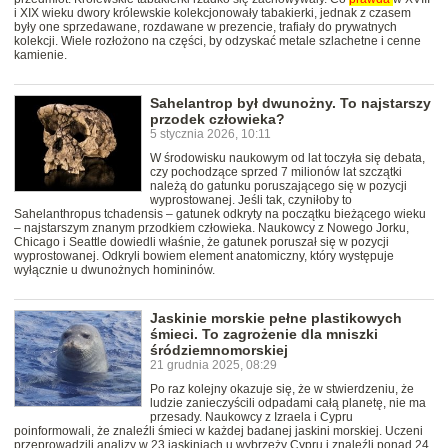
i XIX wieku dwory królewskie kolekcjonowały tabakierki, jednak z czasem
były one sprzedawane, rozdawane w prezencie, trafiały do prywatnych
kolekcji. Wiele rozłożono na części, by odzyskać metale szlachetne i cenne
kamienie.
Sahelantrop był dwunożny. To najstarszy
przodek człowieka?
5 stycznia 2026, 10:11
W środowisku naukowym od lat toczyła się debata,
czy pochodzące sprzed 7 milionów lat szczątki
należą do gatunku poruszającego się w pozycji
wyprostowanej. Jeśli tak, czyniłoby to
Sahelanthropus tchadensis – gatunek odkryty na początku bieżącego wieku
– najstarszym znanym przodkiem człowieka. Naukowcy z Nowego Jorku,
Chicago i Seattle dowiedli właśnie, że gatunek poruszał się w pozycji
wyprostowanej. Odkryli bowiem element anatomiczny, który występuje
wyłącznie u dwunożnych homininów.
Jaskinie morskie pełne plastikowych
śmieci. To zagrożenie dla mniszki
śródziemnomorskiej
21 grudnia 2025, 08:29
Po raz kolejny okazuje się, że w stwierdzeniu, że
ludzie zanieczyścili odpadami całą planetę, nie ma
przesady. Naukowcy z Izraela i Cypru
poinformowali, że znaleźli śmieci w każdej badanej jaskini morskiej. Uczeni
przeprowadzili analizy w 23 jaskiniach u wybrzeży Cypru i znaleźli ponad 24