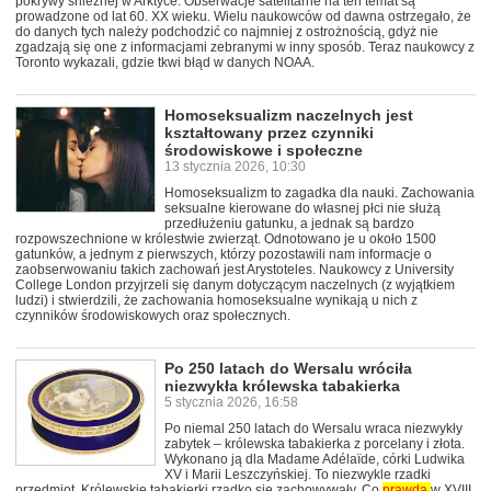
pokrywy śnieżnej w Arktyce. Obserwacje satelitarne na ten temat są
prowadzone od lat 60. XX wieku. Wielu naukowców od dawna ostrzegało, że
do danych tych należy podchodzić co najmniej z ostrożnością, gdyż nie
zgadzają się one z informacjami zebranymi w inny sposób. Teraz naukowcy z
Toronto wykazali, gdzie tkwi błąd w danych NOAA.
Homoseksualizm naczelnych jest
kształtowany przez czynniki
środowiskowe i społeczne
13 stycznia 2026, 10:30
Homoseksualizm to zagadka dla nauki. Zachowania
seksualne kierowane do własnej płci nie służą
przedłużeniu gatunku, a jednak są bardzo
rozpowszechnione w królestwie zwierząt. Odnotowano je u około 1500
gatunków, a jednym z pierwszych, którzy pozostawili nam informacje o
zaobserwowaniu takich zachowań jest Arystoteles. Naukowcy z University
College London przyjrzeli się danym dotyczącym naczelnych (z wyjątkiem
ludzi) i stwierdzili, że zachowania homoseksualne wynikają u nich z
czynników środowiskowych oraz społecznych.
Po 250 latach do Wersalu wróciła
niezwykła królewska tabakierka
5 stycznia 2026, 16:58
Po niemal 250 latach do Wersalu wraca niezwykły
zabytek – królewska tabakierka z porcelany i złota.
Wykonano ją dla Madame Adélaïde, córki Ludwika
XV i Marii Leszczyńskiej. To niezwykle rzadki
przedmiot. Królewskie tabakierki rzadko się zachowywały. Co
prawda
w XVIII