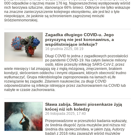
000 odpadków o łącznej masie 176 kg. Najpowszechniej występowały wśród
nich tworzywa sztuczne, stanowiące 66% śmieci. Odkrycie nie tylko wskazuje
na znaczne zanieczyszczenie kolejnego ekosystemu, ale jest też o tyle
niepokojące, że jaskinie są schronieniem zagrożonej mniszki
śródziemnomorskiej.
Zagadka długiego COVID-u. Jego
przyczyną nie jest koronawirus, a
współistniejące infekcje?
16 grudnia 2025, 08:19
Długi COVID to jedna z zagadkowych pozostałości
po pandemii COVID-19. Na całym świecie miliony
osób, które przeszły infekcję SARS-CoV-2, przez
wiele miesięcy i lat zmagają się z mgłą mózgową, zmęczeniem, brakiem
kondycji, skróceniem oddechu i innymi objawami, których obecność trudno
wytłumaczyć. Grupa mikrobiologów zaproponowała na łamach eLife
rozwiązanie tej zagadki. Zdaniem naukowców, za długi COVID
odpowiedzialne są infekcje istniejące przez zachorowaniem na COVID lub
nabyte w czasie zachorowania.
Sława zabija. Sławni piosenkarze żyją
krócej niż ich koledzy
26 listopada 2025, 17:40
Przeprowadzone w przeszłości badania wykazały,
że średnia długość życia muzyków jest niższa niż
średnia dla społeczeństwa, w jakim żyją. Autorzy
badań z 2016 roku zauważyli wśród muzyków