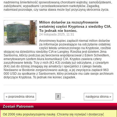
nadmierną śmiertelność spowodowaną chorobami wątroby, samobójstwami,
zabójstwami, wypadkami i przedawkowaniem narkotyków. Zagadką
natomiast pozostaje, czy sama sława może być przyczyną skrócenia życia.
Milion dolarów za rozszyfrowanie
ostatniej części Kryptosa z siedziby CIA.
To jednak nie koniec.
24 listopada 2025, 11:31
Anonimowy kupiec zapłacił niemal milion dolarów
za informacje pozwalające na odczytanie ostatniej
części tekstu umieszczonego na Kryptosie, rzeźbie
stojącej na dziedzińcu siedziby CIA w Langley. Rzeźba jest dziełem Jima
Sanborna, którzy podczas jej tworzenia współpracował z Edem Scheidtem,
emerytowanym szefem biura komunikacji CIA. Kryptos zawiera cztery
zaszyfrowane teksty. Trzy z nich (K1-K3) zostały już odczytane, z czwartym
(K4) zaś do dzisiaj zmagają się amatorzy i specjaliści z całego świata.
Niedawno w Bostonie zorganizowano aukcję, a jej zwycięzca zapłacił 963
000 USD za spotkanie z Sanbornem, który przekaże mu całe swoje archiwum
dotyczące Kryptosa. To jednak nie koniec zagadek.
2
…
« poprzednia strona
następna strona »
Zostań Patronem
Od 2006 roku popularyzujemy naukę. Chcemy się rozwijać i dostarczać