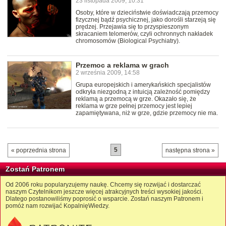
23 listopada 2009, 10:31
Osoby, które w dzieciństwie doświadczają przemocy
fizycznej bądź psychicznej, jako dorośli starzeją się
prędzej. Przejawia się to przyspieszonym
skracaniem telomerów, czyli ochronnych nakładek
chromosomów (Biological Psychiatry).
Przemoc a reklama w grach
2 września 2009, 14:58
Grupa europejskich i amerykańskich specjalistów
odkryła niezgodną z intuicją zależność pomiędzy
reklamą a przemocą w grze. Okazało się, że
reklama w grze pełnej przemocy jest lepiej
zapamiętywana, niż w grze, gdzie przemocy nie ma.
5
« poprzednia strona
następna strona »
Zostań Patronem
Od 2006 roku popularyzujemy naukę. Chcemy się rozwijać i dostarczać
naszym Czytelnikom jeszcze więcej atrakcyjnych treści wysokiej jakości.
Dlatego postanowiliśmy poprosić o wsparcie. Zostań naszym Patronem i
pomóż nam rozwijać KopalnięWiedzy.