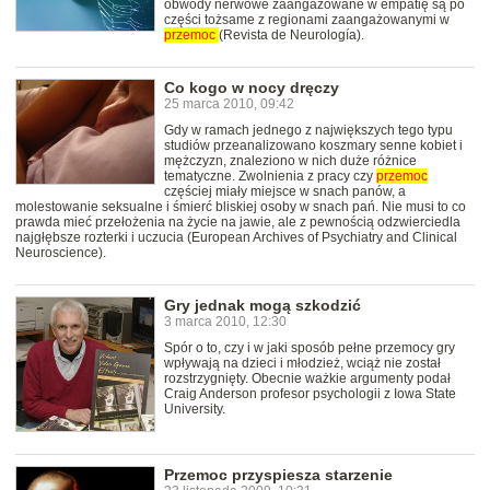
obwody nerwowe zaangażowane w empatię są po
części tożsame z regionami zaangażowanymi w
przemoc
(Revista de Neurología).
Co kogo w nocy dręczy
25 marca 2010, 09:42
Gdy w ramach jednego z największych tego typu
studiów przeanalizowano koszmary senne kobiet i
mężczyzn, znaleziono w nich duże różnice
tematyczne. Zwolnienia z pracy czy
przemoc
częściej miały miejsce w snach panów, a
molestowanie seksualne i śmierć bliskiej osoby w snach pań. Nie musi to co
prawda mieć przełożenia na życie na jawie, ale z pewnością odzwierciedla
najgłębsze rozterki i uczucia (European Archives of Psychiatry and Clinical
Neuroscience).
Gry jednak mogą szkodzić
3 marca 2010, 12:30
Spór o to, czy i w jaki sposób pełne przemocy gry
wpływają na dzieci i młodzież, wciąż nie został
rozstrzygnięty. Obecnie ważkie argumenty podał
Craig Anderson profesor psychologii z Iowa State
University.
Przemoc przyspiesza starzenie