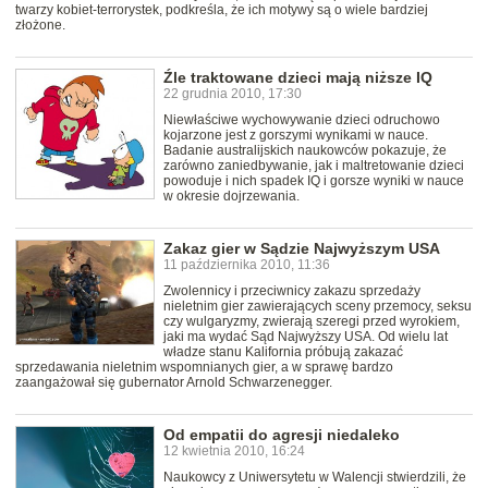
twarzy kobiet-terrorystek, podkreśla, że ich motywy są o wiele bardziej
złożone.
Źle traktowane dzieci mają niższe IQ
22 grudnia 2010, 17:30
Niewłaściwe wychowywanie dzieci odruchowo
kojarzone jest z gorszymi wynikami w nauce.
Badanie australijskich naukowców pokazuje, że
zarówno zaniedbywanie, jak i maltretowanie dzieci
powoduje i nich spadek IQ i gorsze wyniki w nauce
w okresie dojrzewania.
Zakaz gier w Sądzie Najwyższym USA
11 października 2010, 11:36
Zwolennicy i przeciwnicy zakazu sprzedaży
nieletnim gier zawierających sceny przemocy, seksu
czy wulgaryzmy, zwierają szeregi przed wyrokiem,
jaki ma wydać Sąd Najwyższy USA. Od wielu lat
władze stanu Kalifornia próbują zakazać
sprzedawania nieletnim wspomnianych gier, a w sprawę bardzo
zaangażował się gubernator Arnold Schwarzenegger.
Od empatii do agresji niedaleko
12 kwietnia 2010, 16:24
Naukowcy z Uniwersytetu w Walencji stwierdzili, że