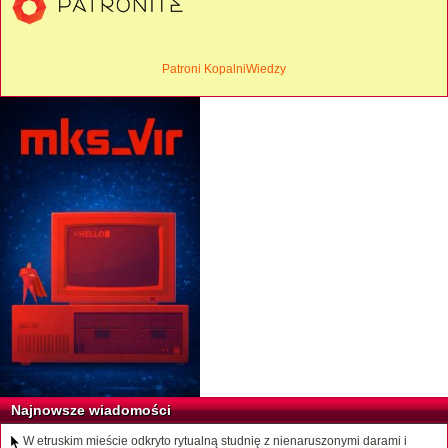
Patroni KopalniWiedzy
Najnowsze wiadomości
W etruskim mieście odkryto rytualną studnię z nienaruszonymi darami i