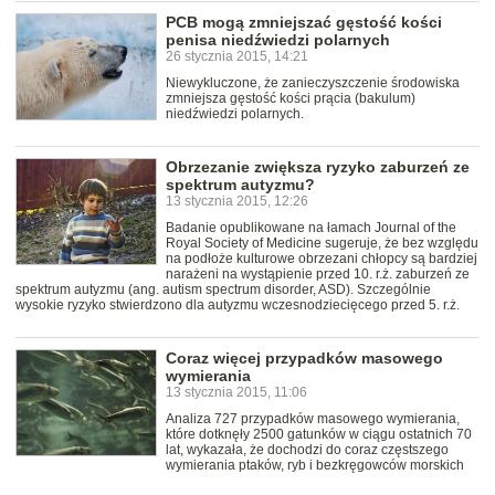
PCB mogą zmniejszać gęstość kości
penisa niedźwiedzi polarnych
26 stycznia 2015, 14:21
Niewykluczone, że zanieczyszczenie środowiska
zmniejsza gęstość kości prącia (bakulum)
niedźwiedzi polarnych.
Obrzezanie zwiększa ryzyko zaburzeń ze
spektrum autyzmu?
13 stycznia 2015, 12:26
Badanie opublikowane na łamach Journal of the
Royal Society of Medicine sugeruje, że bez względu
na podłoże kulturowe obrzezani chłopcy są bardziej
narażeni na wystąpienie przed 10. r.ż. zaburzeń ze
spektrum autyzmu (ang. autism spectrum disorder, ASD). Szczególnie
wysokie ryzyko stwierdzono dla autyzmu wczesnodziecięcego przed 5. r.ż.
Coraz więcej przypadków masowego
wymierania
13 stycznia 2015, 11:06
Analiza 727 przypadków masowego wymierania,
które dotknęły 2500 gatunków w ciągu ostatnich 70
lat, wykazała, że dochodzi do coraz częstszego
wymierania ptaków, ryb i bezkręgowców morskich