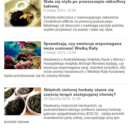
Stała się otyła po przeszczepie mikroflory
kałowej
5 lutego 2015, 10:56
Kobieta wyleczona z nawracającego zakażenia
Clostridium difficile za pomocą przeszczepu
fekalnego od dawczyni z nadwagą zaczęła później
szybko przybierać na wadze i stała się otyła.
Sprawdzają, czy ewolucja wspomagana
może uratować Wielką Rafę
4 lutego 2015, 13:49
Naukowcy z Australijskiego Instytutu Nauk o Morzu i
Hawajskiego Instytutu Biologii Morskiej badają, czy
ewolucja wspomagana (ang. assisted evolution, AE)
może pomóc koralowcom z Wielkiej Rafy Koralowej
lepiej przystosować się do zmiany klimatu.
Składnik zielonej herbaty stanie się
częścią terapii zastępującej chemię?
29 stycznia 2015, 11:28
Naukowcy rozpoznali mechanizm, za
pośrednictwem którego polifenol zielonej herbaty -
galusan epigallokatechiny (EGCG) - zabija komórki
nowotworów jamy ustnej, oszczędzając przy tym
komórki zdrowe.