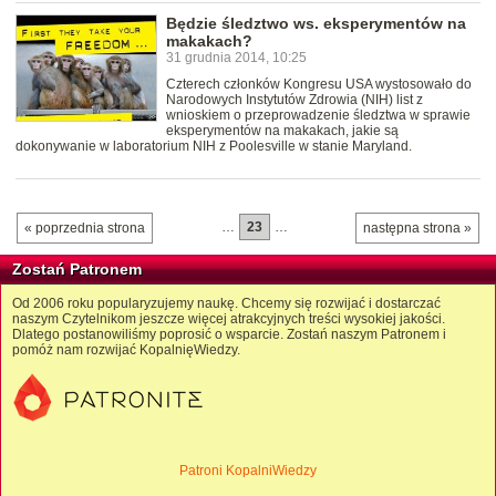
Będzie śledztwo ws. eksperymentów na
makakach?
31 grudnia 2014, 10:25
Czterech członków Kongresu USA wystosowało do
Narodowych Instytutów Zdrowia (NIH) list z
wnioskiem o przeprowadzenie śledztwa w sprawie
eksperymentów na makakach, jakie są
dokonywanie w laboratorium NIH z Poolesville w stanie Maryland.
…
23
…
« poprzednia strona
następna strona »
Zostań Patronem
Od 2006 roku popularyzujemy naukę. Chcemy się rozwijać i dostarczać
naszym Czytelnikom jeszcze więcej atrakcyjnych treści wysokiej jakości.
Dlatego postanowiliśmy poprosić o wsparcie. Zostań naszym Patronem i
pomóż nam rozwijać KopalnięWiedzy.
Patroni KopalniWiedzy