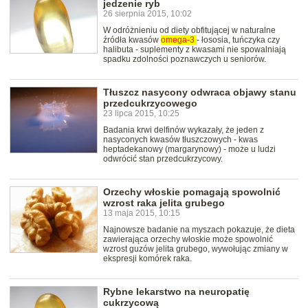
jedzenie ryb
26 sierpnia 2015, 10:02
W odróżnieniu od diety obfitującej w naturalne
źródła kwasów
omega-3
- łososia, tuńczyka czy
halibuta - suplementy z kwasami nie spowalniają
spadku zdolności poznawczych u seniorów.
Tłuszcz nasycony odwraca objawy stanu
przedcukrzycowego
23 lipca 2015, 10:25
Badania krwi delfinów wykazały, że jeden z
nasyconych kwasów tłuszczowych - kwas
heptadekanowy (margarynowy) - może u ludzi
odwrócić stan przedcukrzycowy.
Orzechy włoskie pomagają spowolnić
wzrost raka jelita grubego
13 maja 2015, 10:15
Najnowsze badanie na myszach pokazuje, że dieta
zawierająca orzechy włoskie może spowolnić
wzrost guzów jelita grubego, wywołując zmiany w
ekspresji komórek raka.
Rybne lekarstwo na neuropatię
cukrzycową