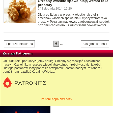
Orzechy włoskie spowalniają wzrost raka
prostaty
14 listopada 2014, 12:20
Dieta obfitująca w orzechy włoskie lub olej z
orzechów włoskich spowalnia u myszy wzrost raka
prostaty. Poza tym naukowcy zaobserwowali spadek
poziomu cholesterolu i wzrost insulinowrażliwości.
6
…
« poprzednia strona
następna strona »
Zostań Patronem
Od 2006 roku popularyzujemy naukę. Chcemy się rozwijać i dostarczać
naszym Czytelnikom jeszcze więcej atrakcyjnych treści wysokiej jakości.
Dlatego postanowiliśmy poprosić o wsparcie. Zostań naszym Patronem i
pomóż nam rozwijać KopalnięWiedzy.
Patroni KopalniWiedzy