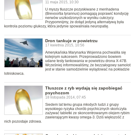
11 maja 2015, 10:30
U myszy tłuszcze pozyskiwane z menhadena
(Brevoortia tyrannus) pomagają poprawić kondycję
nerwów uszkodzonych w wyniku cukrzycy.
Przypomnijmy, że dotąd jedyną alternatywą była
kontrola poziomu glukozy, która jedynie spowalniała neuropatię.
Dron tankuje w powietrzu
17 kwietnia 2015, 10:56
Amerykańska Marynarka Wojenna pochwaliła się
kolejnym sukcesem. Przeprowadzono bowiem
udane testy tankowania w powietrzu drona X-47B.
Wcześniej informowaliśmy, że bezzałogowy samolot
jest w stanie samodzielnie wylądować na pokładzie
lotniskowca.
Tłuszcze z ryb wydają się zapobiegać
psychozom
18 listopada 2014, 07:45
Siedem lat temu grupa młodych ludzi z grupy
wysokiego ryzyka chorób psychicznych skończyła
zażywać tabletki ze skoncentrowanym olejem rybim
zawierającym kwasy omega-3. Dziś większość z
nich pozostaje zdrowa.