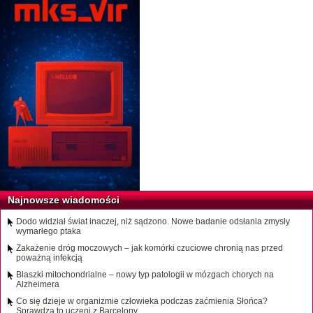
Najnowsze wiadomości
Dodo widział świat inaczej, niż sądzono. Nowe badanie odsłania zmysły
wymarłego ptaka
Zakażenie dróg moczowych – jak komórki czuciowe chronią nas przed
poważną infekcją
Blaszki mitochondrialne – nowy typ patologii w mózgach chorych na
Alzheimera
Co się dzieje w organizmie człowieka podczas zaćmienia Słońca?
Sprawdzą to uczeni z Barcelony