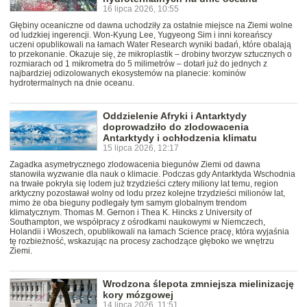
16 lipca 2026, 10:55
Głębiny oceaniczne od dawna uchodziły za ostatnie miejsce na Ziemi wolne
od ludzkiej ingerencji. Won-Kyung Lee, Yugyeong Sim i inni koreańscy
uczeni opublikowali na łamach Water Research wyniki badań, które obalają
to przekonanie. Okazuje się, że mikroplastik – drobiny tworzyw sztucznych o
rozmiarach od 1 mikrometra do 5 milimetrów – dotarł już do jednych z
najbardziej odizolowanych ekosystemów na planecie: kominów
hydrotermalnych na dnie oceanu.
Oddzielenie Afryki i Antarktydy
doprowadziło do zlodowacenia
Antarktydy i ochłodzenia klimatu
15 lipca 2026, 12:17
Zagadka asymetrycznego zlodowacenia biegunów Ziemi od dawna
stanowiła wyzwanie dla nauk o klimacie. Podczas gdy Antarktyda Wschodnia
na trwałe pokryła się lodem już trzydzieści cztery miliony lat temu, region
arktyczny pozostawał wolny od lodu przez kolejne trzydzieści milionów lat,
mimo że oba bieguny podlegały tym samym globalnym trendom
klimatycznym. Thomas M. Gernon i Thea K. Hincks z University of
Southampton, we współpracy z ośrodkami naukowymi w Niemczech,
Holandii i Włoszech, opublikowali na łamach Science pracę, która wyjaśnia
tę rozbieżność, wskazując na procesy zachodzące głęboko we wnętrzu
Ziemi.
Wrodzona ślepota zmniejsza mielinizację
kory mózgowej
14 lipca 2026, 11:51