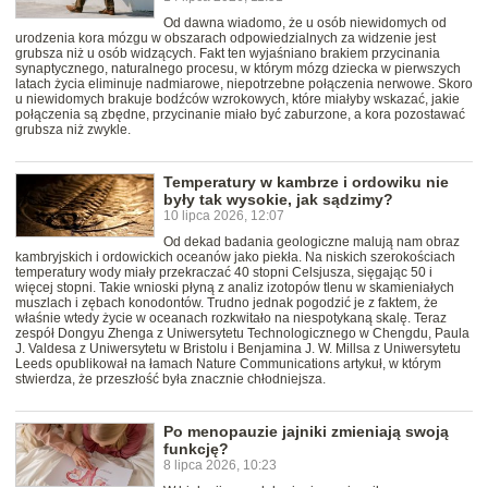
Od dawna wiadomo, że u osób niewidomych od
urodzenia kora mózgu w obszarach odpowiedzialnych za widzenie jest
grubsza niż u osób widzących. Fakt ten wyjaśniano brakiem przycinania
synaptycznego, naturalnego procesu, w którym mózg dziecka w pierwszych
latach życia eliminuje nadmiarowe, niepotrzebne połączenia nerwowe. Skoro
u niewidomych brakuje bodźców wzrokowych, które miałyby wskazać, jakie
połączenia są zbędne, przycinanie miało być zaburzone, a kora pozostawać
grubsza niż zwykle.
Temperatury w kambrze i ordowiku nie
były tak wysokie, jak sądzimy?
10 lipca 2026, 12:07
Od dekad badania geologiczne malują nam obraz
kambryjskich i ordowickich oceanów jako piekła. Na niskich szerokościach
temperatury wody miały przekraczać 40 stopni Celsjusza, sięgając 50 i
więcej stopni. Takie wnioski płyną z analiz izotopów tlenu w skamieniałych
muszlach i zębach konodontów. Trudno jednak pogodzić je z faktem, że
właśnie wtedy życie w oceanach rozkwitało na niespotykaną skalę. Teraz
zespół Dongyu Zhenga z Uniwersytetu Technologicznego w Chengdu, Paula
J. Valdesa z Uniwersytetu w Bristolu i Benjamina J. W. Millsa z Uniwersytetu
Leeds opublikował na łamach Nature Communications artykuł, w którym
stwierdza, że przeszłość była znacznie chłodniejsza.
Po menopauzie jajniki zmieniają swoją
funkcję?
8 lipca 2026, 10:23