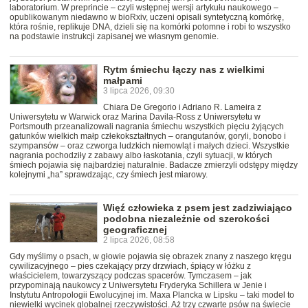
laboratorium. W preprincie – czyli wstępnej wersji artykułu naukowego –
opublikowanym niedawno w bioRxiv, uczeni opisali syntetyczną komórkę,
która rośnie, replikuje DNA, dzieli się na komórki potomne i robi to wszystko
na podstawie instrukcji zapisanej we własnym genomie.
Rytm śmiechu łączy nas z wielkimi
małpami
3 lipca 2026, 09:30
Chiara De Gregorio i Adriano R. Lameira z
Uniwersytetu w Warwick oraz Marina Davila-Ross z Uniwersytetu w
Portsmouth przeanalizowali nagrania śmiechu wszystkich pięciu żyjących
gatunków wielkich małp człekokształtnych – orangutanów, goryli, bonobo i
szympansów – oraz czworga ludzkich niemowląt i małych dzieci. Wszystkie
nagrania pochodziły z zabawy albo łaskotania, czyli sytuacji, w których
śmiech pojawia się najbardziej naturalnie. Badacze zmierzyli odstępy między
kolejnymi „ha” sprawdzając, czy śmiech jest miarowy.
Więź człowieka z psem jest zadziwiająco
podobna niezależnie od szerokości
geograficznej
2 lipca 2026, 08:58
Gdy myślimy o psach, w głowie pojawia się obrazek znany z naszego kręgu
cywilizacyjnego – pies czekający przy drzwiach, śpiący w łóżku z
właścicielem, towarzyszący podczas spacerów. Tymczasem – jak
przypominają naukowcy z Uniwersytetu Fryderyka Schillera w Jenie i
Instytutu Antropologii Ewolucyjnej im. Maxa Plancka w Lipsku – taki model to
niewielki wycinek globalnej rzeczywistości. Aż trzy czwarte psów na świecie