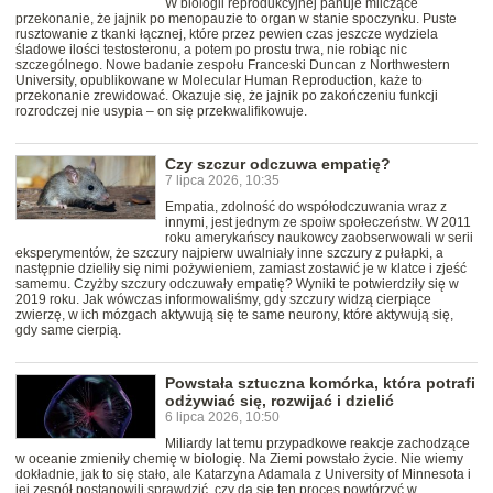
W biologii reprodukcyjnej panuje milczące
przekonanie, że jajnik po menopauzie to organ w stanie spoczynku. Puste
rusztowanie z tkanki łącznej, które przez pewien czas jeszcze wydziela
śladowe ilości testosteronu, a potem po prostu trwa, nie robiąc nic
szczególnego. Nowe badanie zespołu Franceski Duncan z Northwestern
University, opublikowane w Molecular Human Reproduction, każe to
przekonanie zrewidować. Okazuje się, że jajnik po zakończeniu funkcji
rozrodczej nie usypia – on się przekwalifikowuje.
Czy szczur odczuwa empatię?
7 lipca 2026, 10:35
Empatia, zdolność do współodczuwania wraz z
innymi, jest jednym ze spoiw społeczeństw. W 2011
roku amerykańscy naukowcy zaobserwowali w serii
eksperymentów, że szczury najpierw uwalniały inne szczury z pułapki, a
następnie dzieliły się nimi pożywieniem, zamiast zostawić je w klatce i zjeść
samemu. Czyżby szczury odczuwały empatię? Wyniki te potwierdziły się w
2019 roku. Jak wówczas informowaliśmy, gdy szczury widzą cierpiące
zwierzę, w ich mózgach aktywują się te same neurony, które aktywują się,
gdy same cierpią.
Powstała sztuczna komórka, która potrafi
odżywiać się, rozwijać i dzielić
6 lipca 2026, 10:50
Miliardy lat temu przypadkowe reakcje zachodzące
w oceanie zmieniły chemię w biologię. Na Ziemi powstało życie. Nie wiemy
dokładnie, jak to się stało, ale Katarzyna Adamala z University of Minnesota i
jej zespół postanowili sprawdzić, czy da się ten proces powtórzyć w