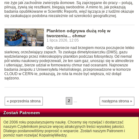
nie żyje jak zachodnie zwierzęta domowe. Są zaprzęgane do pracy – polują,
pilnują, żywią się resztkami, biegają swobodnie. A mimo to, jak pokazują
badania opublikowane w Scientific Reports, więź łącząca je z ludźmi okazuje
się zaskakująco podobna niezależnie od szerokości geograficznej.
Plankton odgrywa dużą rolę w
tworzeniu... chmur
1 lipca 2026, 12:05
Gdy staniecie nad brzegiem morza poczujecie lekko
siarkowy, orzeźwiający zapach. To zasługa dimetylosiarczku (DMS), gazu
wydzielanego przez mikroskopijny plankton podczas fotosyntezy. Od niemal
pół wieku naukowcy podejrzewali, że ten sam gaz, unosząc się w atmosferze
i utleniając, bierze udział w formowaniu chmur nad oceanami. Najnowsze
badania zespołu z Uniwersytetu Helsińskiego, przeprowadzone w komorze
CLOUD w CERN-ie, pokazują, że rola ta może być większa, niż dotąd
sądzono.
2
…
« poprzednia strona
następna strona »
Zostań Patronem
Od 2006 roku popularyzujemy naukę. Chcemy się rozwijać i dostarczać
naszym Czytelnikom jeszcze więcej atrakcyjnych treści wysokiej jakości.
Dlatego postanowiliśmy poprosić o wsparcie. Zostań naszym Patronem i
pomóż nam rozwijać KopalnięWiedzy.