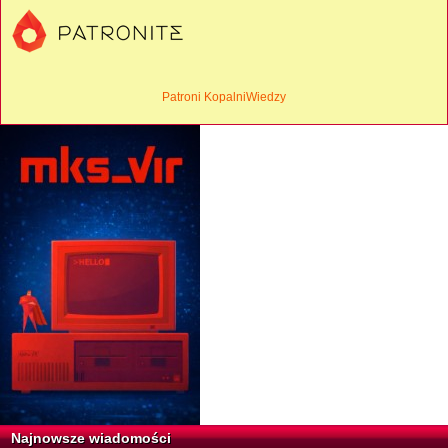
Patroni KopalniWiedzy
Najnowsze wiadomości