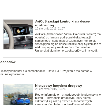
AviCoS zastąpi kontrolki na desce
rozdzielczej
16 sierpnia 2011, 11:57
AviCoS (Avatar-based Virtual Co-driver System) ma
odesłać do lamusa podręczniki eksploatacji
samochodu i serię mało zrozumiałych kontrolek
świecących się na desce rozdzielczej. System ten to
efekt współpracy naukowców z Technische
Universitat Munchen oraz ekspertów z firmy Audi.
amochodów
 własny komputer dla samochodów – Drive PX. Urządzenie ma pomóc w
aniu na wydarzenia.
Nietypowy incydent drogowy
26 czerwca 2015, 13:28
Reuter informuje o – prawdopodobnie pierwszym w
historii – incydencie drogowym, który niemal
zakończył się kolizją dwóch autonomicznych
samochodów. Jeden z pojazdów należał do