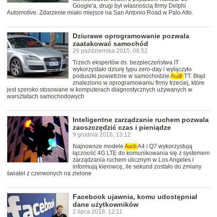
Google'a, drugi był własnością firmy Delphi
Automotive. Zdarzenie miało miejsce na San Antonio Road w Palo Alto.
Dziurawe oprogramowanie pozwala
zaatakować samochód
26 października 2015, 08:52
Trzech ekspertów ds. bezpieczeństwa IT
wykorzystało dziurę typu zero-day i wyłączyło
poduszki powietrzne w samochodzie
Audi
TT. Błąd
znaleziono w oprogramowaniu firmy trzeciej, które
jest szeroko stosowane w komputerach diagnostycznych używanych w
warsztatach samochodowych
Inteligentne zarządzanie ruchem pozwala
zaoszczędzić czas i pieniądze
9 grudnia 2016, 13:12
Najnowsze modele
Audi
A4 i Q7 wykorzystują
łączność 4G LTE do komunikowania się z systemem
zarządzania ruchem ulicznym w Los Angeles i
informują kierowcę, ile sekund zostało do zmiany
świateł z czerwonych na zielone
Facebook ujawnia, komu udostępniał
dane użytkowników
2 lipca 2018, 12:11