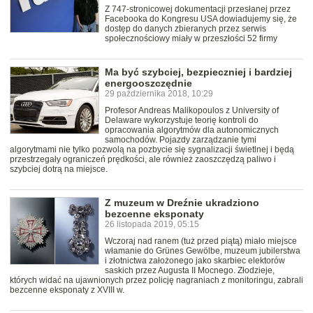
Z 747-stronicowej dokumentacji przesłanej przez
Facebooka do Kongresu USA dowiadujemy się, że
dostęp do danych zbieranych przez serwis
społecznościowy miały w przeszłości 52 firmy
Ma być szybciej, bezpieczniej i bardziej
energooszczędnie
29 października 2018, 10:29
Profesor Andreas Malikopoulos z University of
Delaware wykorzystuje teorię kontroli do
opracowania algorytmów dla autonomicznych
samochodów. Pojazdy zarządzanie tymi
algorytmami nie tylko pozwolą na pozbycie się sygnalizacji świetlnej i będą
przestrzegały ograniczeń prędkości, ale również zaoszczędzą paliwo i
szybciej dotrą na miejsce.
Z muzeum w Dreźnie ukradziono
bezcenne eksponaty
26 listopada 2019, 05:15
Wczoraj nad ranem (tuż przed piątą) miało miejsce
włamanie do Grünes Gewölbe, muzeum jubilerstwa
i złotnictwa założonego jako skarbiec elektorów
saskich przez Augusta II Mocnego. Złodzieje,
których widać na ujawnionych przez policję nagraniach z monitoringu, zabrali
bezcenne eksponaty z XVIII w.