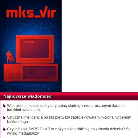
Najnowsze wiadomości
W etruskim mieście odkryto rytualną studnię z nienaruszonymi darami i
ludzkimi szkieletami
Sztuczna inteligencja po raz pierwszy zaprojektowała funkcjonalny genom
bakteriofaga
Czy infekcja SARS-CoV-2 w ciąży może odbić się na zdrowiu dziecka? Są
wyniki metaanalizy