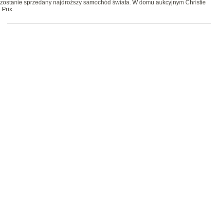
j zostanie sprzedany najdroższy samochód świata. W domu aukcyjnym Christie
Prix.